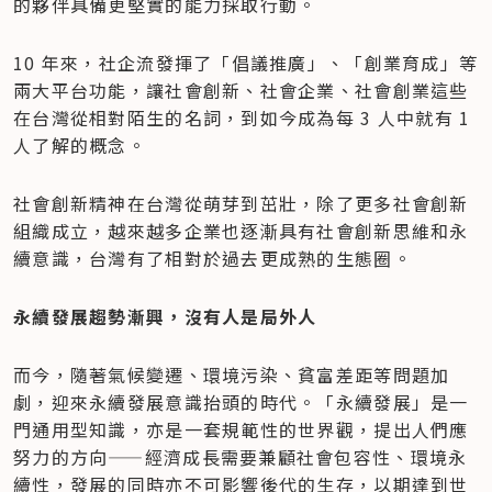
的夥伴具備更堅實的能力採取行動。
10 年來，社企流發揮了「倡議推廣」、「創業育成」等
兩大平台功能，讓社會創新、社會企業、社會創業這些
在台灣從相對陌生的名詞，到如今成為每 3 人中就有 1 
人了解的概念。
社會創新精神在台灣從萌芽到茁壯，除了更多社會創新
組織成立，越來越多企業也逐漸具有社會創新思維和永
續意識，台灣有了相對於過去更成熟的生態圈。
永續發展趨勢漸興，沒有人是局外人
而今，隨著氣候變遷、環境污染、貧富差距等問題加
劇，迎來永續發展意識抬頭的時代。「永續發展」是一
門通用型知識，亦是一套規範性的世界觀，提出人們應
努力的方向——經濟成長需要兼顧社會包容性、環境永
續性，發展的同時亦不可影響後代的生存，以期達到世