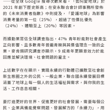
——從全球 Google 搜尋次數來看，「如何愛地球」於 
2021 年創下歷史新高；在安永聯合會計師事務所發佈
的《未來消費者指數》中則提及，「愛護地球」為影響
消費考量的第一位（25%），超過了性價比優先
（24%）、體驗至上（20%）等因素。
而據勤業眾信全球調查指出，47% 青年盼能對社會產生
正向影響、且多數青年普遍青睞與其價值理念一致的企
業。麥肯錫研究調查亦顯示，9 成青年更願意效力於能
回應並解決環境、社會問題的雇主。
上述數字在在顯示，實踐永續的行動體已擴散至社會創
新生態圈之外的公民、一般企業，聯合國永續發展目標
涵蓋了地球上每一個人的生活福祉與需求，與你我的生
活、工作息息相關。
要打造更好的世界、促進更好的社會發展，需要每個公
民、企業具備能覺察問題、發展解方的「永續力」，用