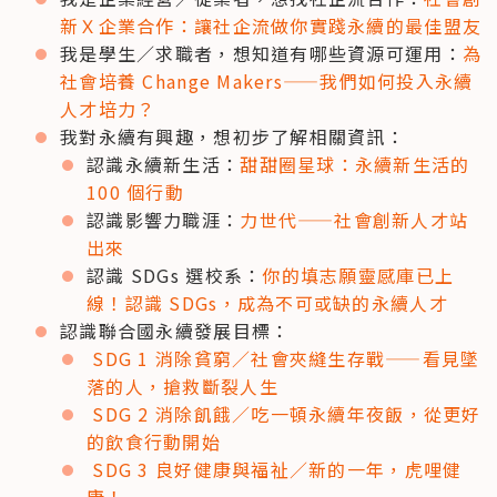
新Ｘ企業合作：讓社企流做你實踐永續的最佳盟友
我是學生／求職者，想知道有哪些資源可運用：
為
社會培養 Change Makers——我們如何投入永續
人才培力？
我對永續有興趣，想初步了解相關資訊： 
認識永續新生活：
甜甜圈星球：永續新生活的 
100 個行動
認識影響力職涯：
力世代——社會創新人才站
出來
認識 SDGs 選校系：
你的填志願靈感庫已上
線！認識 SDGs，成為不可或缺的永續人才
認識聯合國永續發展目標： 
SDG 1 消除貧窮／社會夾縫生存戰——看見墜
落的人，搶救斷裂人生
SDG 2 消除飢餓／吃一頓永續年夜飯，從更好
的飲食行動開始
SDG 3 良好健康與福祉／新的一年，虎哩健
康！