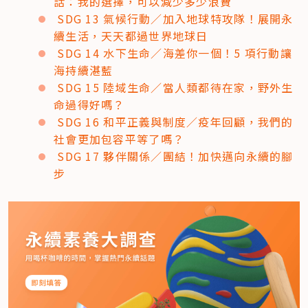
話：我的選擇，可以減少多少浪費
SDG 13 氣候行動／加入地球特攻隊！展開永
續生活，天天都過世界地球日
SDG 14 水下生命／海差你一個！5 項行動讓
海持續湛藍
SDG 15 陸域生命／當人類都待在家，野外生
命過得好嗎？
SDG 16 和平正義與制度／疫年回顧，我們的
社會更加包容平等了嗎？
SDG 17 夥伴關係／團結！加快邁向永續的腳
步