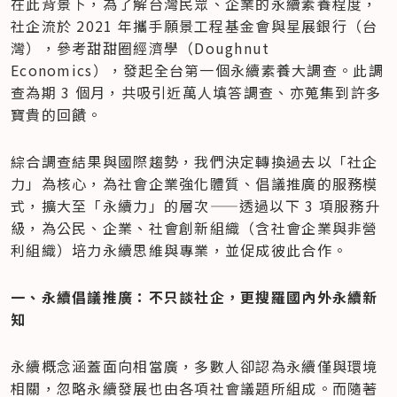
在此背景下，為了解台灣民眾、企業的永續素養程度，
社企流於 2021 年攜手願景工程基金會與星展銀行（台
灣），參考甜甜圈經濟學（Doughnut 
Economics），發起全台第一個永續素養大調查。此調
查為期 3 個月，共吸引近萬人填答調查、亦蒐集到許多
寶貴的回饋。
綜合調查結果與國際趨勢，我們決定轉換過去以「社企
力」為核心，為社會企業強化體質、倡議推廣的服務模
式，擴大至「永續力」的層次——透過以下 3 項服務升
級，為公民、企業、社會創新組織（含社會企業與非營
利組織）培力永續思維與專業，並促成彼此合作。
一、永續倡議推廣：不只談社企，更搜羅國內外永續新
知
永續概念涵蓋面向相當廣，多數人卻認為永續僅與環境
相關，忽略永續發展也由各項社會議題所組成。而隨著 