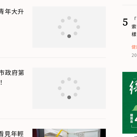
青年大升
5
「
索
樣
健
20
義市政府第
！
看見年輕