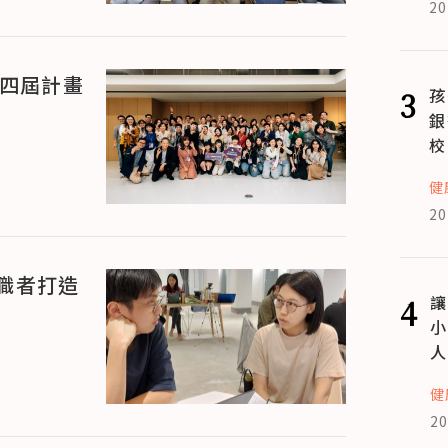
20
第四屆計畫
3
孩
銀
校
健
20
職者打造
4
讓
小
人
健
20