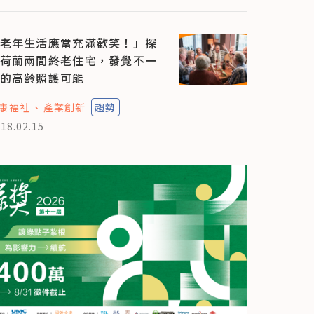
老年生活應當充滿歡笑！」探
荷蘭兩間終老住宅，發覺不一
的高齡照護可能
康福祉
產業創新
趨勢
18.02.15