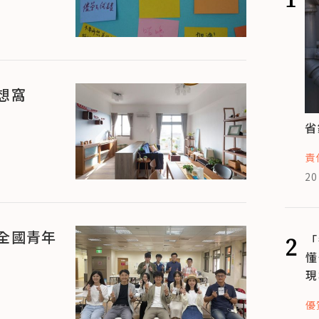
想窩
省
責
20
全國青年
2
「
懂
現
優