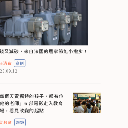
錢又減碳，來自法國的居家節能小撇步！
任消費
案例
23.09.12
每個天資獨特的孩子，都有位
他的老師」6 部電影走入教育
場，看見改變的起點
質教育
趨勢