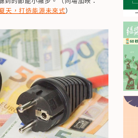
聽到的節能小撇步。（同場加映：
碳夏天，打造能源未來式
）