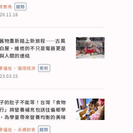
質教育
趨勢
20.11.16
舊物重新踏上新旅程——古風
白屋，維修的不只是電器更是
與人間的連結
康福祉
循環經濟
案例
23.03.15
子的肚子不能等！台灣「食物
行」將營養補充包送往偏鄉學
，為學童帶來營養均衡的美味
康福祉
永續飲食
趨勢