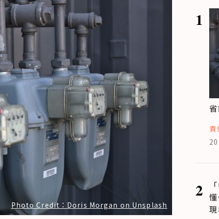
1
省
責
20
2
「
懂
Photo Credit：Doris Morgan on Unsplash
現