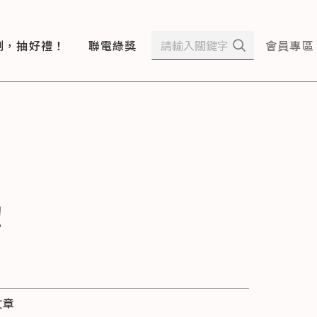
測，抽好禮！
聯電綠獎
會員專區
！
文章