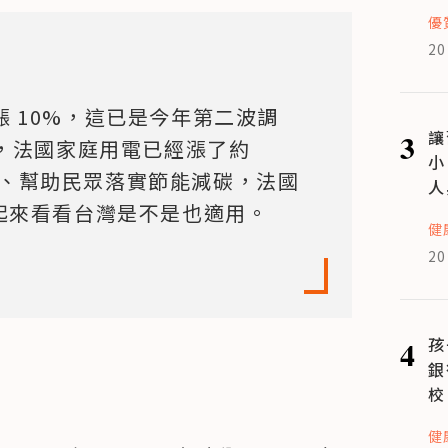
優
20
價再漲 10%，這已是今年第二波調
3
讓
後，法國家庭用電已經漲了約 
小
格、幫助民眾落實節能減碳，法國
人
一起來看看台灣是不是也適用。
健
20
4
孩
銀
校
健