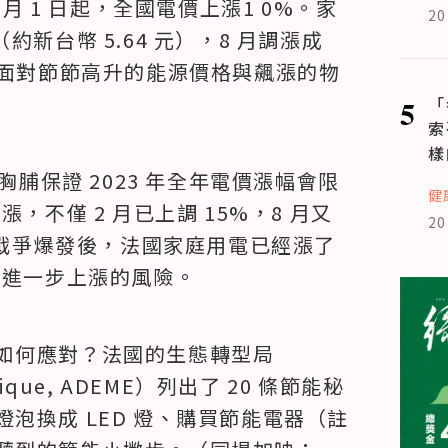
 月 1 日起，全國電價上漲1 0%。家
20
（約新台幣 5.64 元），8 月調漲成 
 元）。面對節節高升的能源價格與飆漲的物
5
「
索
樣
胸脯保證 2023 年全年電價漲幅會限
健
，不僅 2 月已上調 15%，8 月又
20
烏俄戰爭爆發後，法國家庭用電已經漲了
臨進一步上漲的風險。
如何應對？法國的生態轉型局
ologique, ADEME）列出了 20 條節能秘
泡換成 LED 燈、購買節能電器（註