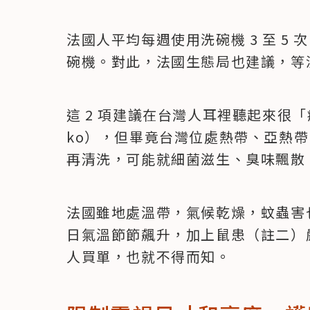
法國人平均每週使用洗碗機 3 至 5 
碗機。對此，法國生態局也建議，等
這 2 項建議在台灣人耳裡聽起來很「
ko），但畢竟台灣位處熱帶、亞熱
再清洗，可能就細菌滋生、臭味飄散
法國雖地處溫帶，氣候乾燥，蚊蟲害
日氣溫節節飆升，加上鼠患（註二）
人買單，也就不得而知。