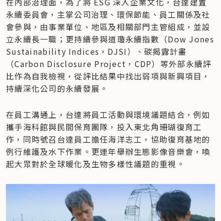
在內部治理面，為了將 ESG 深入企業文化，台達建置
永續委員會，主掌公司治理、環保節能、員工關係及社
會參與，由事業單位、地區及相關部門主管組成，並設
立永續長一職；更持續參與道瓊永續指數（Dow Jones 
Sustainability Indices，DJSI）、碳揭露計畫
（Carbon Disclosure Project，CDP）等外部永續評
比作為自我檢視，從評比結果中找出弱項與新興項目，
持續深化公司的永續發展。
在員工溝通上，台達將員工活動與環境議題結合，例如
攜手海科館與民間保育團隊，投入東北角珊瑚復育工
作，同時號召台達員工擔任海洋志工，協助復育基地的
例行維護及水下作業。更連年舉辦生態影像音樂會，喚
起大眾對於全球暖化及生物多樣性議題的重視。