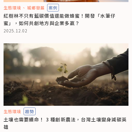
生態環境
城鄉發展
案例
紅樹林不只有藍碳價值還能做蜂蜜！開發「水筆仔
蜜」，如何共創地方與企業多贏？
2025.12.02
生態環境
趨勢
土壤也需要續命！ 3 種創新農法，台灣土壤變身減碳英
雄