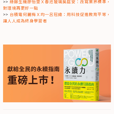
>> 
綠藤生機廖怡雯Ｘ春池玻璃吳庭安：改寫業界標準，
對環境再更好一點
>> 
台積電何麗梅Ｘ均一呂冠緯：用科技促進教育平等，
讓人人成為終身學習者