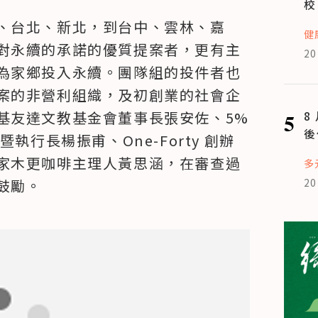
校
、台北、新北，到台中、雲林、嘉
健
對永續的承諾的優質提案者，更有主
20
為家鄉投入永續。團隊組的投件者也
案的非營利組織，及初創業的社會企
5
8
友達文教基金會董事長張安佐、5% 
後
人暨執行長楊振甫、One-Forty 創辦
家木更咖啡主理人黃思涵，在審查過
多
20
鼓勵。