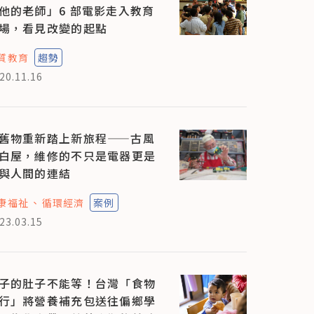
他的老師」6 部電影走入教育
場，看見改變的起點
質教育
趨勢
20.11.16
舊物重新踏上新旅程——古風
白屋，維修的不只是電器更是
與人間的連結
康福祉
循環經濟
案例
23.03.15
子的肚子不能等！台灣「食物
行」將營養補充包送往偏鄉學