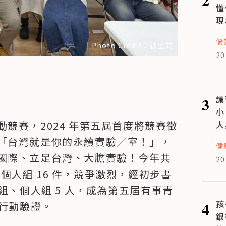
懂
現
優
Photo Credit：社企流
20
3
讓
小
競賽，2024 年第五屆首度將競賽徵
人
「台灣就是你的永續實驗／室！」，
健
國際、立足台灣、大膽實驗！今年共
20
件，個人組 16 件，競爭激烈，經初步書
組、個人組 5 人，成為第五屆有事青
4
孩
與行動驗證。
銀