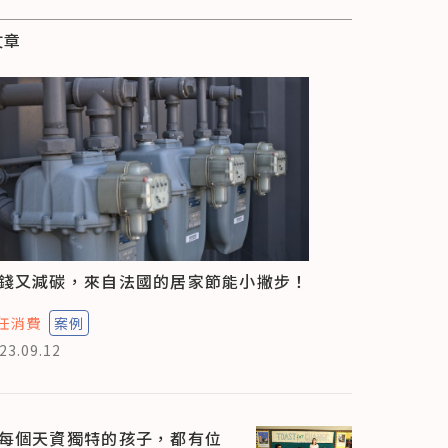
文章
錢又減碳，來自法國的居家節能小撇步！
任消費
案例
23.09.12
每個天資獨特的孩子，都有位