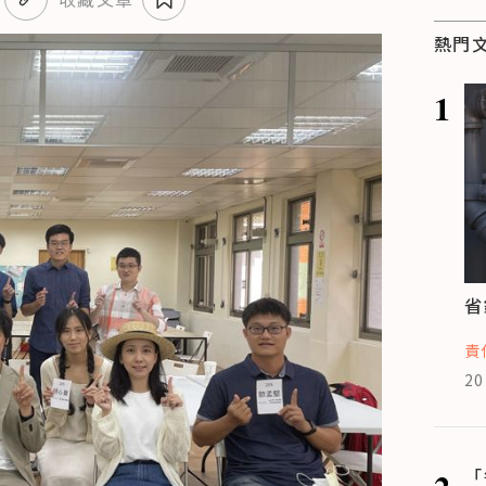
熱門
1
省
責
20
2
「