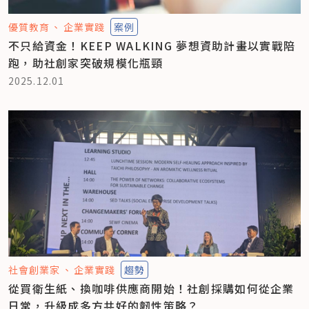
優質教育
企業實踐
案例
不只給資金！KEEP WALKING 夢想資助計畫以實戰陪
跑，助社創家突破規模化瓶頸
2025.12.01
社會創業家
企業實踐
趨勢
從買衛生紙、換咖啡供應商開始！社創採購如何從企業
日常，升級成多方共好的韌性策略？