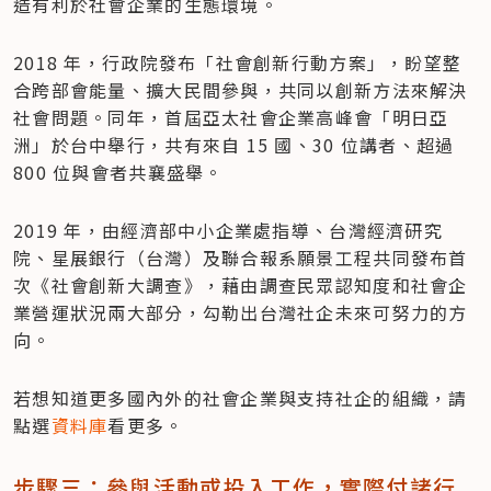
造有利於社會企業的生態環境。
2018 年，行政院發布「社會創新行動方案」，盼望整
合跨部會能量、擴大民間參與，共同以創新方法來解決
社會問題。同年，首屆亞太社會企業高峰會「明日亞
洲」於台中舉行，共有來自 15 國、30 位講者、超過 
800 位與會者共襄盛舉。
2019 年，由經濟部中小企業處指導、台灣經濟研究
院、星展銀行（台灣）及聯合報系願景工程共同發布首
次《社會創新大調查》，藉由調查民眾認知度和社會企
業營運狀況兩大部分，勾勒出台灣社企未來可努力的方
向。
若想知道更多國內外的社會企業與支持社企的組織，請
點選
資料庫
看更多。
步驟三：參與活動或投入工作，實際付諸行