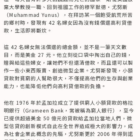
棄大學教授一職、回到祖國工作的穆罕默德‧尤努斯
（Muhammad Yunus），在拜訪某一個飽受飢荒所苦
的鄉村時，發現有 42 名婦女因為沒有錢償還高利貸借
款，生活即將斷炊。
這 42 名婦女無法償還的總金額，並不是一筆天文數
目，而是美金 27 元。他立刻從口袋中掏出自己的錢，
贈與給這些婦女，讓她們不但還清借款，而且還可以製
作一些小東西販賣、創造微型企業。尤努斯發現，小額
貸款對貧窮的人幫助很大，不僅提高他們的生存與創業
能力，也能降低他們向高利貸借款的負擔。
他在 1976 年於孟加拉成立了提供窮人小額貸款的格拉
明銀行（Grameen Bank，常被稱為窮人銀行），至今
已提供超過美金 50 億元的貸款給孟加拉當地人們，微
型信貸的創新模式自此在全世界造成極大的影響力，成
為社會企業此概念的先驅，尤努斯更於 2006 年得到諾