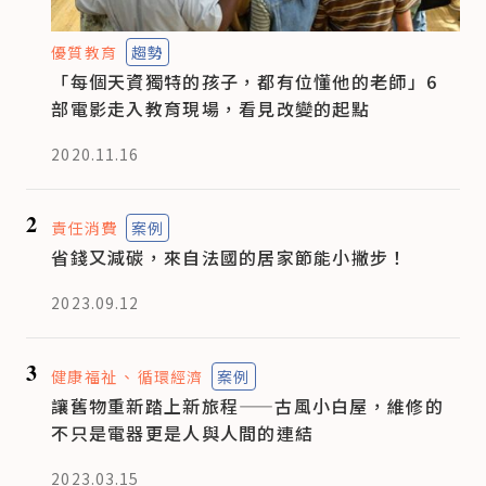
優質教育
趨勢
「每個天資獨特的孩子，都有位懂他的老師」6
部電影走入教育現場，看見改變的起點
2020.11.16
2
責任消費
案例
省錢又減碳，來自法國的居家節能小撇步！
2023.09.12
3
健康福祉
循環經濟
案例
讓舊物重新踏上新旅程——古風小白屋，維修的
不只是電器更是人與人間的連結
2023.03.15