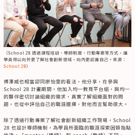
（School 28 透過課程培訓、導師制度、行動專案等方式，讓
學員得以向外更了解社會創新領域，向內更認識自己。來源：
School 28
）
傅澤威也相當認同廖怡雯的看法，他分享，在參與 
School 28 計畫期間，他加入均一教育平台組，與均一
的夥伴密切討論組織的需求，真實了解組織面對的問
題，也從中評估自己的職涯選擇，對他而言幫助很大。
除了透過行動專案了解社會創新組織工作現場，School 
28 也設計導師機制，為學員所面臨的職涯探索困頓指點
迷津。「mentor（導師） 和 coach（教練）不同，