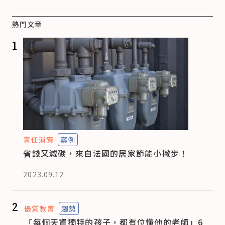
熱門文章
1
責任消費
案例
省錢又減碳，來自法國的居家節能小撇步！
2023.09.12
2
優質教育
趨勢
「每個天資獨特的孩子，都有位懂他的老師」6