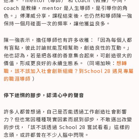
coach 是教練，mentor 是人生導師，是引導你的角
色。」傅澤威分享，課程結束後，也仍然和導師陳一強
保持一個月碰面一次的頻率，讓他獲益良多。
陳一強表示，擔任導師也有許多收穫：「因為每個人都
有盲點，彼此討論就能互相幫助，創造良性的互動。」
他也認為，若是把各樣的善意集合起來，可創造很大的
價值，形成更良好的永續生態系。（同場加映：
想轉
職，該不該加入社會創新組織？到School 28 遇見專屬
的職涯導師
 ）
停下迷惘的腳步，認清心中的聲音
許多人都曾想過，自己是否能透過工作創造社會影響
力？但也常因種種現實因素而感到卻步，不敢邁出改變
的步伐，「該不該透過 School 28 嘗試看看」這樣的
念頭，或許都曾在不少人腦中閃現。