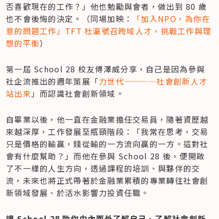
否喜歡現在的工作？」他也勉勵與會者，做出到 80 歲
也不會後悔的決定。（同場加映：
「加入NPO，為你在
意的問題工作」TFT 杜瀛號召跨域人才，挑戰工作與理
想的平衡
）
第一屆 School 28 校友傅澤威分享，自己是因為參與
社企流推出的週年策展「
力世代————社會創新人才
站出來
」而認識社會創新領域。
自畢業以後，他一直在金融業擔任交易員，隨著資歷越
來越深厚，工作發展至瓶頸階段：「我常在思考，交易
只是價格的輸贏，錢從輸的一方流向贏的一方。這對社
會有什麼幫助？」而他在參與 School 28 後，便開啟
了不一樣的人生方向，透過課程的培訓、與夥伴的交
流，未來也將正式帶著於金融業累積的專業轉往社會創
新領域發展、於活水影響力投資任職。
讓 School 28 助你由內而外了解自己、了解社會創新