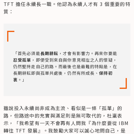
TFT 擔任永續長一職。他認為永續人才有 3 個重要的特
質：
「首先必須能
長期耕耘
，才會有影響力。再來你要能
忍受孤單
，即便受到來自與你意見相左之人的懷疑，
仍然堅持走自己的路。而最後也是最難的特點是，在
長期耕耘即與孤單共處後，仍然有所成長、
保持初
衷
。」
雖說投入永續尚非成為主流、看似是一條「孤單」的
路，但路途中的充實與滿足則是無可取代的，杜瀛表
示，「我希望有一天不會再有人問我『為什麼要從 IBM 
轉往 TFT 發展』。我鼓勵大家可以誠心地問自己，是