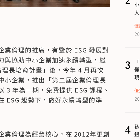
小
人
健
20
業倫理的推廣，有鑒於 ESG 發展對
力與協助中小企業加速永續轉型，繼 
3
「
倫理長培育計畫」後，今年 4 月再次
懂
現
中小企業，推出「第二屆企業倫理長
3 年為一期，免費提供 ESG 課程、
優
 ESG 趨勢下，做好永續轉型的準
20
4
孩
業倫理為經營核心，在 2012年更創
銀