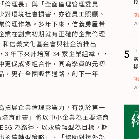
校
「倫理長」與「全面倫理管理委員
少對環境社會損害，亦從員工照顧、
健
業倫理作為。多年下來，信義房屋希
20
企業在創業初期就有正確的企業倫理
 年間，和信義文化基金會與社企流推出
5
「
 年下來計培育 34 家企業組織，，
索
中更促成多組合作，同為學員的元初
樣
品，更在全國販售通路，創下一年 
健
20
為拓展企業倫理影響力，有別於第一
理長培育計畫」將以中小企業為主要培育
ESG 為路徑、以永續轉型為目標，期
出永續轉型策略」、「協助對接外部