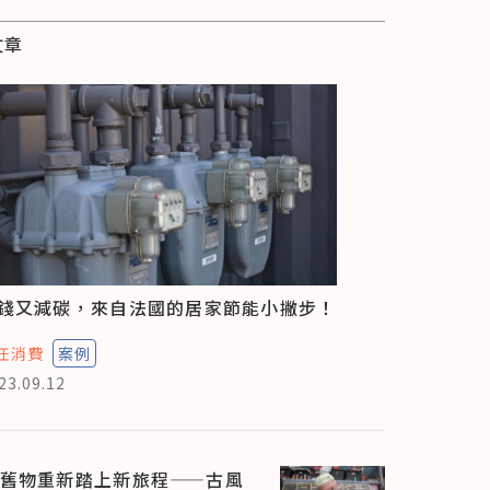
文章
錢又減碳，來自法國的居家節能小撇步！
任消費
案例
23.09.12
舊物重新踏上新旅程——古風