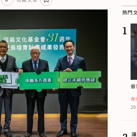
熱門
1
省
責
20
2
讓