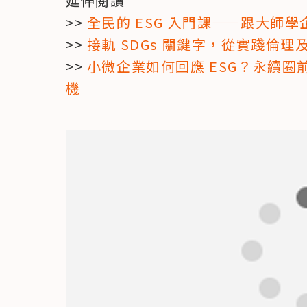
延伸閱讀

>> 
全民的 ESG 入門課——跟大師
>> 
接軌 SDGs 關鍵字，從實踐倫
>> 
小微企業如何回應 ESG？永續圈
機