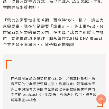
商，以最有效率的方式，為他們注入 ESG 思維，才能
共同達成永續共好。
「電力的需要性非常普遍，而今時代不一樣了，過去大
家需要電，現在則是需要『節電』。」許士軍指出，台
達電就如另類的電力公司，在面臨全球共同的暖化危機
時，始終貫徹環境倫理、將永續作為組織 DNA 貫串到
企業經營不同層面，可望帶動正向循環。
在永續發展蔚為趨勢的當代社會，若想掌握新知、認
識不同的企業經營管理之道，歡迎鎖定由管理學大師
許士軍與銘傳大學國際企業管理學系教授胡秀華共同
主持的 podcast《士說新語，秀倫理》節目，與各領
域專家空中相會！