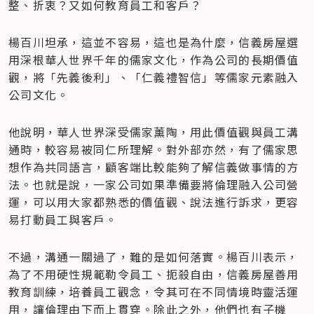
整、折衷？又如何教育員工和客戶？
楊百川坦承，這並不容易，這也是為什麼，信義房屋選
用深根華人世界千年的儒家文化，作為公司的長期價值
觀，將「先義後利」、「仁義禮智信」等儒家元素融入
公司文化。
他說明，華人世界深受儒家薰陶，用此價值觀與員工溝
通時，較容易被同仁所理解。對外部亦然，有了儒家思
想作為共同語言，顧客端比較能夠了解信義做事情的方
法。也就是說，一家公司如果準備要將倫理融入公司營
運，可以用大家都熟悉的價值觀、說法進行訴求，更容
易打動員工與客戶。
不過，溝通一關過了，難的是如何落實。楊百川表示，
為了不用硬性規範勒令員工、扼殺自由，信義房屋善用
教育訓練，培養員工觀念，令其可在不同情境時靈活運
用，讓倫理由下而上貫穿。除此之外，他們也有子機