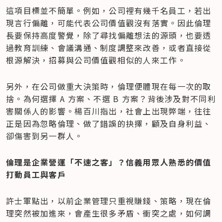
這項目標並不簡單。例如，公司裡有幾千名員工，若出
現言行偏離，可能代表公司價值觀沒有落實。因此倫理
長要保持高度警覺，除了尋找偏離想法的源頭，也要透
過教育訓練、會議溝通、制度調整來改善，或者直接從
根源解決，招募與公司價值觀相似的人來工作。
另外，在公司做重大決策時，倫理便體現在每一次的取
捨。為何選擇 A 方案、不選 B 方案？背後涉及對不同利
害關係人的影響。楊百川指出，社會上出現弊端，往往
正是因為忽略倫理、做了錯誤的抉擇，顧及自身利益、
卻傷害到另一群人。
倫理是企業營運「不速之客」？信義用眾人熟悉的價值
打動員工與客戶
許士軍點出，以前企業管理只重視賺錢、策略，現在倫
理突然被加進來，會產生很多矛盾、衝突之處，如何調