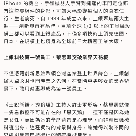
iPhone 的機台、手術機器人手臂到捷運的車門定位都
有這些零組件的身影，可謂大幅影響每個人的食衣住
行、生老病死。自 1989 年成立以來，上銀聚焦兩大主
軸——創新與自有品牌，目前全球 1/3 以上的工具機設
備上都可以看到上銀產品，不僅多項技術上領先德國、
日本，在規模上也躋身為全球前三大精密工業大廠。
上銀科技第一號員工，蔡惠卿突破業界天花板
不僅憑藉創新思維帶領台灣產業登上世界舞台，上銀創
辦人卓永財也開產業之先河，在當時重男輕女的業界背
景下，聘用蔡惠卿成為第一號員工。
《士說新語，秀倫理》主持人許士軍形容，蔡惠卿就像
一隻看似極不可能存在的「黑天鵝」，這不僅是因為她
是女性，更因為她的學歷背景是心理學，而非精密機械
科班出身，這種獨特的背景與身分，讓她得以將不同的
思維引進高度技術化的精密機械產業。