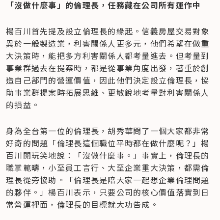
「沒做什麼事」的倫理長，任務藏在公司所有運作中
楊百川首先提及設立倫理長的緣起。信義房屋交易對象
異於一般製造業，利害關係人更多元，他們希望在做重
大決策時，能把多方利害關係人都考量進去。但考量到
事業群過去在提案時，都是從事業角度出發，著重於創
造自己部門的營運價值，因此他們決定設立倫理長，協
助事業群提案時拓展思維、更敏銳地考量對利害關係人
的損益。
身為全台第一位的倫理長，胡秀華問了一個大家都非常
好奇的問題「倫理長這個職位平時都在做什麼呢？」楊
百川開玩笑地說：「沒做什麼事。」事實上，倫理長的
職掌範疇，小至員工言行、大至企業重大決策，都需倫
理長從旁協助。「倫理長是陪大家一起想企業倫理問題
的夥伴。」楊百川表示，只要公司的核心價值落實到日
常營運裡面，倫理長的目標就大功告成。