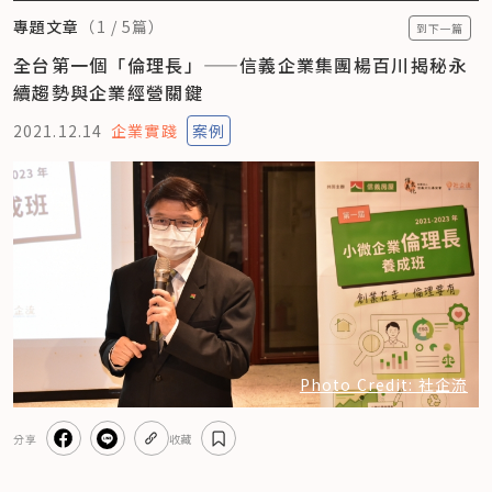
專題文章
（
1
/
5
篇）
到下一篇
全台第一個「倫理長」——信義企業集團楊百川揭秘永
續趨勢與企業經營關鍵
2021.12.14
企業實踐
案例
Photo Credit: 社企流
分享
收藏