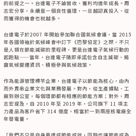
的前提之一。台達電子不論營收、獲利均連年成長。周
志宏分享，永續是一個良性循環，一旦越認真投入、從
而獲得的機會也就越多。
台達電子於2007 年開始參加聯合國氣候會議，當 2015 
年各國領袖於氣候峰會中訂下《巴黎協定》之際，不只
是人類在節能減碳的里程碑，更是台達電子氣候行動的
起跑點——當年，台達電子隨即承諾包含自主減碳、揭
露氣候變遷資訊、積極參與氣候政策。
作為能源管理標竿企業，台達電子以節能為核心，由內
而外貫串企業文化與業務發展。對內，從生產據點、工
廠到辦公室，每個環節都有相應的節能方案；對外，周
志宏提及，自 2010 年至 2019 年，公司旗下 11 項主
力產品為客戶省下 314 億度，相當於一到兩座核電廠全
年發電量。
「我們不只是自身要達成節能成效，同時也讓節能成為