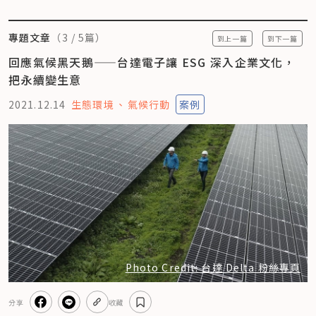
專題文章
（
3
/
5
篇）
到上一篇
到下一篇
回應氣候黑天鵝——台達電子讓 ESG 深入企業文化，
把永續變生意
2021.12.14
生態環境
氣候行動
案例
Photo Credit: 台達 Delta 粉絲專頁
分享
收藏