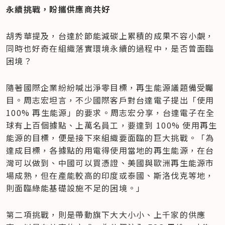
永續挑戰，盼攜供應商共好
胡秀華提及，台達於節能減碳上累積的成果不容小覷，
同時也好奇在組織落實環境永續的過程中，是否曾面臨
困境？
隨著國際企業紛紛喊出淨零目標，再生能源議題備受矚
目。周志宏坦言，不少國際客戶對台達電子提出「使用
100% 再生能源」的要求。周志宏分享，台達電子在全
球有上百個據點、上萬名員工，要達到 100% 使用再生
能源的目標，便是接下來組織要面臨的巨大挑戰。「為
達成目標，各據點的用電得使用當地的再生能源，在台
灣可以做到、中國可以買憑證、美國與歐洲再生能源市
場成熟，但在產能較高的印度或泰國、斯洛伐克等地，
則面臨綠能基礎設施不足的困境。」
第二項挑戰，則是帶動旗下大大小小、上千家的供應