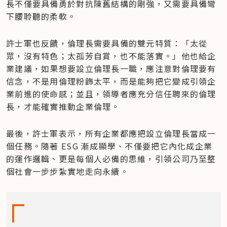
長不僅要具備勇於對抗陳舊結構的剛強，又需要具備彎
下腰聆聽的柔軟。
許士軍也反饋，倫理長需要具備的雙元特質：「太從
眾，沒有特色；太孤芳自賞，也不能落實。」他也給企
業建議，如果想要設立倫理長一職，應注意對倫理要有
信念，不是用倫理粉飾太平，而是能夠把它變成引領企
業前進的使命感；並且，領導者應充分信任聘來的倫理
長，才能確實推動企業倫理。
最後，許士軍表示，所有企業都應把設立倫理長當成一
個任務。隨著 ESG 漸成顯學、不僅要把它內化成企業
的運作邏輯、更是每個人必備的思維，引領公司乃至整
個社會一步步紮實地走向永續。