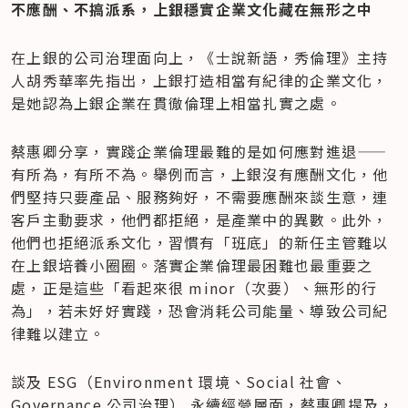
不應酬、不搞派系，上銀穩實企業文化藏在無形之中
在上銀的公司治理面向上，《士說新語，秀倫理》主持
人胡秀華率先指出，上銀打造相當有紀律的企業文化，
是她認為上銀企業在貫徹倫理上相當扎實之處。
蔡惠卿分享，實踐企業倫理最難的是如何應對進退——
有所為，有所不為。舉例而言，上銀沒有應酬文化，他
們堅持只要產品、服務夠好，不需要應酬來談生意，連
客戶主動要求，他們都拒絕，是產業中的異數。此外，
他們也拒絕派系文化，習慣有「班底」的新任主管難以
在上銀培養小圈圈。落實企業倫理最困難也最重要之
處，正是這些「看起來很 minor（次要）、無形的行
為」，若未好好實踐，恐會消耗公司能量、導致公司紀
律難以建立。
談及 ESG（Environment 環境、Social 社會、
Governance 公司治理） 永續經營層面，蔡惠卿提及，