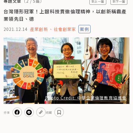
專題文章
（
2
/
5
篇）
到上一篇
到下一篇
台灣隱形冠軍！上銀科技貫徹倫理精神，以創新稱霸產
業領先日、德
2021.12.14
產業創新
社會創業家
案例
Photo Credit: 中華企業倫理教育協進會
分享
收藏