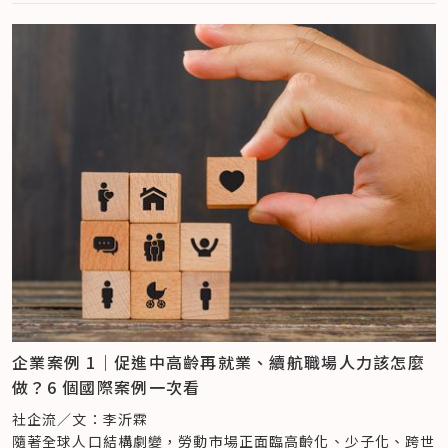
IBM 反向導師制，促進跨世代學習與創新
豐富的熟齡員工也能有所貢獻、重新找到自己的人生定位。這樣
讓他發揮更大的價值，這個是一個很值得嘗試方向，從 One-
政策做什麼？企業做了什麼？ 熟齡回歸的制度現況總體檢
為積極應對快入變化的數位時代、以及職場中跨世代與跨文化差
的制度設計不僅提升了員工對企業的認同感，也讓企業在人力配
Forty 的角度，也實際協助企業展開一些行動。
為了促進中高齡者就業，台灣政府近年來積極推動相關政策。
異的挑戰與機會，IBM 推動的「全球導師計畫」（Global 
置上更具韌性。
例如位於高雄的福興工業，已與 One-Forty 有著 4、5 年的深
2019 年 11 月通過、2020 年 12 月上路的《中高齡者及高齡者
Mentor Program），讓年輕、資歷較淺的員工擔任導師，指
友善家庭支援，讓長者照顧與育兒需求都能滿足
度合作經驗，從雇主品牌建立開始，近期也針對一小部分移工人
就業促進法》即是重要的法源依據，明定政府應積極規劃及推動
導資深員工和領導者，特別是在數位素養、新技術應用及社交媒
台灣約有 230 萬人承擔照顧責任，其中每年因照顧而離職者超
才進行「儲備幹部培訓」，針對管理階層需具備的軟實力，如溝
促進中高齡者及高齡者就業之措施，並提供相關協助。該法不僅
體使用等方面。這不僅幫助資深員工提升技術能力，還能使他們
過 13 萬人。尤其 40–50 歲的「三明治世代」同時需照顧年邁
通訓練、團隊合作、公眾表達等進行培訓。「福興對外早已成為
旨在保障中高齡者的就業權益，更鼓勵企業創造友善的就業環
獲得年輕世代對市場、客戶與新興趨勢的洞察，進一步加強組織
父母與年幼子女，長照與育兒的雙重壓力正快速侵蝕職場穩定性
許多外籍移工心目中優先選項之一。」將跨文化管理內涵從內部
境，並提供相關的補助措施。
的創新能力與市場競爭力。
與生產力。
培訓到外部品牌，形成正向循環。
但在實務上，這些政策仍存在許多限制，「政府一直在推補助，
這項計畫的具體運作方式包括導師配對、簽署正式的「反向導師
另外，跨國企業上也看見不同的模式。全球大型服飾品牌 VF 集
但其實企業不知道怎麼使用或沒有意願使用，這都是很直接的。
（Reverse Mentoring）協議」，並定期進行月度會議，確保
愛長照營運長紀鈞惟指出：「當員工因照顧而離職，對員工是薪
團（旗下擁有 The North Face, Vans 等品牌）則從全球供應
同時，企業也不清楚中高齡者這群人的樣貌和狀態」廖健妤指
學員能學到新技術，並有效地適應新的工作模式。此外，IBM 
資與職涯的中斷，對企業則是人才的流失。」他強調，企業應積
鏈的 ESG 策略中的「 Workers Community 
出，政府以類似「輔具補助」的概念推動中高齡就業補助，缺乏
也為年輕導師提供了獎勵機制，如證書和晉升機會，並為資深員
極建構員工照顧支援網路，協助員工平衡工作與家庭，讓高齡社
Development」計畫出發，與 One-Forty 合作，為其在台供
對中高齡者就業現場的實際了解，導致補助項目與企業需求脫
工創造包容的學習環境，減少地位威脅感。
會不再是企業的風險，而是共創永續的契機。愛長照推出的「星
應鏈廠商中的移工提供從移工適應、溝通到技能的培訓工作。
節。而現行補助申請流程繁瑣，企業往往因評估效益不符而放棄
反向導師制在 IBM 和其他企業中，已被證實有助於縮小世代之
雲計畫」，便是專為在職照顧者設計的解方，透過一對一諮詢、
「透過這樣的模式，有機會影響到很多不同的供應鏈工廠。」陳
申請。此外，政府提供的職訓課程內容，也未依中高齡者需求設
間的鴻溝，促進組織的持續學習與創新。一項有關反向導師制的
資源媒合、照顧知識補充與壓力紓解，平均可為使用者節省 
凱翔坦言，藉由 VF 台灣的成功模式作為典範，帶動產業裡的改
計，僅套用一般職訓課程且缺乏連貫性，難以有效銜接職場。
調查顯示，68% 的參與者對反向導師關係感到滿意、且有助於
10.5 天資料搜尋時間、減少 36% 的照顧壓力。這項由企業贊
變，讓更多不同企業可以加入，甚至有機會複製到其他國家的供
在企業端，部分企業對中高齡者的生理和心理變化了解不夠深
降低員工流動率，尤其在科技產業中表現更為明顯。
助的計畫，既可強化僱主品牌，也能支援內部員工。（同場加
應鏈中，成為跨國的影響力。
企業案例 1｜促進中高齡再就業、續航職場人力該怎麼
入，難以進行有效的職務再設計。廖健妤也補充說明：「企業常
IBM 透過這一創新舉措，不僅應對了工作場所中數位能力和世
映：
找到高齡社會的企業著力點——愛長照紀鈞惟：看見在職照
做？6 個國際案例一次看
常會覺得缺人，往往開出來的條件都是每天能夠工作 8 小時、
代差異的挑戰，還將「學習與創新」根植於企業文化，讓各層
顧困境，共創長照支援網
）
跨世代來臨，重新塑造職場裡的新樣貌
且工作能力要好、高效率的員工；但現實是在缺工的時代，市場
級、各世代的員工都能參與協作與學習，提升了企業的適應性和
企業可從下列幾點著手：
社企流／文：李沂霖
如果說跨文化職場共融是台灣企業在全球化下的必修課；那跨世
上沒有足夠的企業理想人才。」這與中高齡者追求彈性、重視工
創新能力。長期來看，這樣的做法對企業的永續發展有著深遠影
建立長照友善政策（如長照假、彈性工時、遠距工作等）
隨著全球人口結構劇變，勞動市場正面臨高齡化、少子化、跨世
代間的合作，則是回應台灣人口結構改變的關鍵課題。在當代的