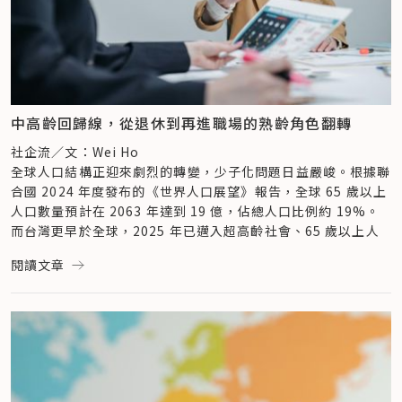
隊協作與管理上出現摩擦。因此，他建議，雖然輔助熟齡員工為
元人才的歡迎、擁有完整培訓制度以及友善工作環境時，就能在
當務之急，但企業應從「全齡」的角度出發，包含針對不同齡層
東南亞人才心中建立優先選項。例如 One-Forty 協助高雄門鎖
的員工推出「對症下藥」的制度，或設計能讓他們互相交流的活
大廠「福興工業」拍攝的友善移工形象影片，成功為其塑造了正
動與機會，如此一來不僅有助於降低流動率與提升員工忠誠度，
面的雇主形象，吸引了更多優秀人才。（同場加映：
台灣福興林
更能促進跨世代對話與文化融合，讓職場成為多元與包容的典
宜錚ＸOne-Forty 陳凱翔 ：從企業內訓到辦攝影展，願每段跨
範，為企業自身打造堅實的人才庫。
國旅程都精彩值得
）
中高齡回歸線，從退休到再進職場的熟齡角色翻轉
提供心理支援，中年轉折與職涯再定位
二、建構完善跨文化教育訓練
社企流／文：Wei Ho
員工的「老化」並不總發生在退休前夕，許多壓力與轉變在中年
其實許多企業擁有完整的員工培訓系統，但這些培訓方式都是針
全球人口結構正迎來劇烈的轉變，少子化問題日益嚴峻。根據聯
時期即已浮現。大約 40–50 歲的員工正面臨中年轉折期，包含
對台灣員工，東南亞移工往往因語言隔閡及文化上的不理解而被
合國 2024 年度發布的《世界人口展望》報告，全球 65 歲以上
身心變化、家庭責任（如照顧雙親、子女）以及職涯瓶頸等問
排除在外。「這些既有的教育訓練，是需要外部單位進行協助或
人口數量預計在 2063 年達到 19 億，佔總人口比例約 19%。
題。企業若無及時因應，將失去一批原本擁有豐富經驗的中堅力
轉譯。」陳凱翔表示：「這些內容並不只是純粹翻譯，而是要經
而台灣更早於全球，2025 年已邁入超高齡社會、65 歲以上人
量。
過客製化，而是透過移工的視角，重新進行整理、編排。」從入
口佔總人口數 20%。
李明倫指出，這個階段的員工特別需要健康管理、職涯再定位以
職引導、工作技能教學到企業文化價值等，確保東南亞移工與台
閱讀文章
隨著人口結構的快速轉變，勞動力缺口問題日益嚴峻，如何有效
及彈性工時等制度協助，幫助他們在人生變動中站穩腳步，甚至
灣員工都可以獲得同等、同品質的學習資源與機會，賦予移工能
運用中高齡勞動力，已成為台灣當前最重要的課題。過去，「退
找到職涯的第二曲線。他強調，企業應將職業輔導與再學習資源
力與提升工作表現的基礎能力。
休即退出」的文化觀念，以及對高齡者的刻板印象，讓這群經驗
擴及 45 歲以上員工，幫助他們思考與規劃人生的下半場，減輕
豐富的勞動人口長期被忽略。
面對職涯發展瓶頸的焦慮。
三、營造友善職場生活環境
隨著社會對於熟齡生活規劃意識的提升，以及中高齡者及高齡者
除了在人才培訓上，有了跨文化的機制外。多元共融的實踐則會
追求自我價值實現的意願增強，如何讓熟齡人力從「可補位」變
當員工進入 50–60 歲的熟齡安定期，雖然體力下降、升遷機會
體現在工作日常的細節裡，散落在職場環境中。例如提供多語言
成「有角色」，不僅成為企業和政府共同努力的方向，更是台灣
減少，但也正是專業與經驗累積的高峰期。企業若能導入理財與
的系統介面、清楚標標示或是在供餐上是否具備跨文化意識，加