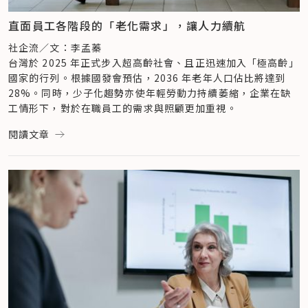
東南亞族群是勞動力外，也代表消費力，加上近年來台灣政府力
推「新南向政策」，背後的潛在價值不容小覷。
直面員工各階段的「老化需求」，讓人力續航
「不論是從企業人才端的跨文化的人才培育需求，或是越來越龐
社企流／文：李孟蓁
大的東南亞消費市場，這是相輔相成的結果，也是未來趨勢所
台灣於 2025 年正式步入超高齡社會、且正迅速加入「極高齡」
在。」陳凱翔進一步說明，「One-Forty 希望讓企業看見東南
國家的行列。根據國發會預估，2036 年老年人口佔比將達到 
亞移工全新的可能：這群東南亞族群並不只是勞動力，而是擁有
28%。同時，少子化趨勢亦使年輕勞動力持續萎縮，企業在缺
『長期發展的人才』的能力與機會。」當企業觀念能從「管理成
工情形下，對於在職員工的需求與照顧更加重視。
本」轉為「投資人才」，企業的 DEI 實踐才能從被動式的危機
然而，只要生命，都會有變老的時候，員工也會依著自己的不同
處理，轉為主動佈局。
閱讀文章
生命階段及年齡增長而面臨「老化需求」，其中不乏顯而易見的
從招募到人才發展，One-Forty 的跨文化人才管理 4 建議
生理機制，包含健康與體能下降，此外也會有心理焦慮、家庭照
對於企業來說，跨文化職場的建立肯定是門檻與挑戰需要克服，
顧壓力以及職涯的再定位等各種挑戰，想要讓員工願意持續且安
但若是跨越了那個門檻呢？陳凱翔表示，當企業越早建立起跨文
心地留在職場，也成為企業當前無法忽視的重要課題。
化管理，不論是管理系統、管理者心態改變或是管理技巧等，就
打造職場「全齡」支援系統為留才關鍵
有機會搶得多元文化的消費市場與先機。
104 獵才總經理資深特助李明倫表示，員工是企業最重要的資
陳凱翔以「人才」發展生命週期的角度出發，從招募、培訓、環
產，但當員工逐漸邁入「老化」階段，企業必須開始思考，如何
境營造到職涯發展，談跨文化管理如何在企業裡落實。
透過制度設計與文化重塑，打造策略性的支援系統，從「理財、
一、打造跨文化雇主品牌
健康、職涯規劃、3C 技能」等 4 大面向著手，讓不同年齡層的
在人才競爭激烈的時代下，求職者不再以薪水高低為導向，而是
員工都能安心留任、並且與企業同步成長。
從整體企業能為他職涯帶來什麼？職場環境、氛圍等進行綜合考
面對高齡少子化現象下的職場挑戰，他首先點出，企業內部不同
量。「台灣比較少企業在推動雇主品牌時，將『跨文化管理』當
世代員工之間的價值觀、溝通方式與生活經驗差異，容易導致團
作一項亮點進行招募。」陳凱翔認為，當企業若能主動展現對多