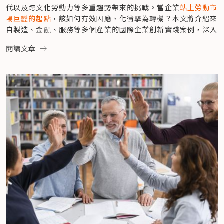
作意義的需求並不相符，讓中高齡退休人士難以重返職場。
響
成立內部家庭照顧者社群，促進同儕間的情緒支援
代以及跨文化勞動力等多重趨勢帶來的挑戰。當企業
站上勞動市
職場中「「四代同堂」甚至「五代同堂」（從嬰兒潮世代到 Z 
即使企業有意提供友善高齡的職缺，也經常缺乏明確的配套措
The Body Shop 創「影子董事會」，創造世代交流對話場域
邀請社福單位或地方政府資源提供照顧諮詢與講座
場巨變的起點
，該如何有效因應、化衝擊為轉機？本文將介紹來
世代）的景象可能會越來越常見，要如何讓這些不同世代價值
施，這也讓中高齡求職者信心不足。此外，企業雖有意推動跨世
英國美妝品牌 The Body Shop 以解決年輕員工與領導層之間
與社會創新組織合作，導入長照支援方案
自製造、金融、服務等多個產業的國際企業創新實踐案例，深入
觀、工作模式與生命經驗的人一起工作，使潛在衝突轉化為組織
代共融，缺乏有效的溝通技巧和同理心，也會導致跨世代團隊合
的溝通問題為出發點，成立了由 30 歲以下員工組成的「影子董
李明倫也提到，自己任職的企業觀察到員工因育兒而無法兼顧工
探討企業如何透過內部制度改革、外部資源連結，並與社會創新
的獨特優勢，是當前台灣企業面臨的挑戰。
閱讀文章
作的困難。這些挑戰顯示，企業在推動中高齡就業方面，仍有許
事會（Shadow Boards）」，盼能促進跨世代共融，消弭公司
作後，自行設立公司內託嬰中心，不僅解決員工後顧之憂，也提
組織攜手合作，推動變革，
促進中高齡員工再就業
，同時
支持員
根據美國退休人員協會（AARP）在 2020 年全球調查中顯示，
多進步空間。
內部的世代隔閡。
升人才留任率與忠誠度。
工在不同生命階段的多元需求
，從而實現人力的永續發展，維持
針對 36 個 OECD 國家企業主管進行的調查，其中有 83% 的受
針對上述挑戰，其實台灣部分企業已開始採取行動，積極改善工
影子董事會的成員有機會直接向公司資深、年紀較大的高層提供
此外，對於推行全齡友善的職場環境是否會對資源有限的中小企
企業的長期競爭力。
訪者表示，多世代勞動力對於企業的成功與成長至關重要，資深
作環境，提供更友善的職務設計。例如，IKEA 放大 POS 機上
建議，並參與決策過程，讓年輕世代有更多發聲的機會、且並促
業造成負擔？李明倫表示，建立友善得職場環境並不一定要舉辦
BMW 前瞻性實驗，讓熟齡員工成為企業新動能
員工累積的專業知識、客戶關係和風險判斷能力，結合年輕世代
的字體，降低員工錯誤率並提升工作效率；老爺酒店拆解房屋工
進不同世代有交流對話的場域，改變了以往以高層為主的單向管
大型活動或砸重金推出令員工很有感的政策，光是帶著員工一起
隨著全球人口老化，德國 BMW 積極應對高齡勞動力挑戰。為解
的數位技能、創新思維和市場敏銳度，形成了一加一大於二的協
作，並提供彈性班別制度，吸引中高齡者加入；無印良品舉辦跨
理模式。
運動、或讓內部員工多交流協作，就能有不錯的成效。
決熟齡工人的體力與靈活性問題，BMW 在 2007 年，於德國丁
同效應；此外，藉由打造跨世代勞動力也能強化人才儲備、提升
齡工作坊，促進不同年齡層員工之間的交流和理解。這些案例的
The Body Shop 董事會成員兼國際永續發展總監 Chris Davis 
從福利到戰略，老化需求成為企業新機會
戈爾芬的工廠推行「今日為明日（Heute für Morgen）」計
組織韌性、改善員工穩定性與保留關鍵技術與經驗。在 OECD 
共同點在於，企業都願意從中高齡員工的需求出發，進行職務再
表示：「我們意識到，如果我們的董事會缺乏年輕人的聲音，我
在高齡化與少子化雙重浪潮下，企業若僅停留於福利層級，將難
畫，特別設立了名為「老城（Altstadt）」的生產線，專為年
《Promoting an Age-Inclusive Workforce》報告中也看
設計和環境改善，並提供支持性的措施，從而提升了員工的工作
們怎麼能誠實地說，我們正在建立一個能夠傳承給下一代的事業
以留住多元世代人才。從心理支援、家庭照顧到第二人生探索，
齡較大的工人設計，並與醫療專家合作，確保工作環境符合人體
見，善用多世代勞動力，可顯著提升每位員工企業生產力，但實
滿意度和生產力。
呢？」透過影子董事會的實踐， The Body Shop 激發了企業
企業應建構完整的「老化需求支援策略」，才能真正實現人力續
工學。並致力於解決年齡帶來的體力與靈活性問題。
際上只有少數雇主制定完整的跨世代職場策略。
老玩客 Let We Care，熟齡角色的社會創新重構
內部的創新活力，並確保了公司在不斷演變的市場中保持競爭
航與組織永續。
BMW 的成功關鍵在於「由下而上」的改革策略，根據員工提出
李明倫總結讓職場人力續航的關鍵「4R」分別
老玩客 Let We Care 作為一個關注高齡議題的社會企業，長期
力，為企業的永續發展和世代溝通與知識傳承帶來正面的影響。
為——Reskill（再學習）、Redesign（工作設計）、
的改善建議，進行了 70 項微小變革，包括升級工具、改良工作
拋開世代標籤，從個人需求出發的跨世代管理策略
致力於重新定義熟齡角色的價值，並透過職務再設計和強化職
Respect （尊重與價值認同）、Reach out （支持系統）。
環境、設置符合人體工學的椅子，甚至引入更多機器人以執行重
當今職場普遍依賴「世代標籤」，例如「千禧世代」與「嬰兒潮
能，協助中高齡者實現自我價值，將老化視為優勢，而非劣勢，
Microsoft 攜社創賦能移民，佈局多元人才儲備
而除了職場環境的改善，政策與產業支援也扮演著重要角色。若
複性任務。舉例來說，讓員工換上符合人體工學的鞋子，並配備
世代」，多半我們普遍認為兩個世代對於工作的需求和動機，例
並開發適合高齡者的獨特職務。此外，老玩客也透過社會參與和
Microsoft 積極推動跨文化共融職場，他們攜手社會創新組織 
能有更多企業跨界合作、串聯社福與教育資源，不僅能補足企業
軟質地板，減輕了長時間站立帶來的疲勞；將螢幕字體放大、改
如千禧世代在乎「工作與生活之間的平衡」；嬰兒潮世代對於工
存在感，能讓中高齡的退休人士重拾生活的熱情和意義。為了將
Upwardly Global ，為來自全球的移民提供職業發展機會。
單獨面對老化需求的不足，也有助於形成全社會的支援網路。例
善工廠照明，令員工的眼睛不再感到吃力。這些創新措施顯著提
作態度則具強烈的職業道德和目標導向，這樣的對比方式讓人可