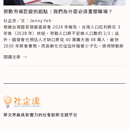
理念付諸實踐，老玩客積極推動職務共創制度，讓熟齡者參與工
Upwardly Global 是一個專門為移民和難民提供職業發展機會
如社會創新組織如愛長照，正成為企業的重要戰略夥伴。他們不
升了生產力，並降低了缺勤率，成為與年輕工人同樣高效的生產
以理解世代間的差異，但其實卻忽略了各世代間在職場需求上的
作內容設計，提升他們的參與感和成就感。（同場加映：
退休人
的非營利組織，幫助他們克服語言障礙、文化差異及職業認證問
僅提供服務，更協助企業識別問題、共創解方，將原本難以處理
線。
高度共通性，以及在同一世代內部，個體間顯著的差異。根據 
勞動市場巨變的起點：我們為什麼必須重塑職場？
生，也可以有攻略本：老玩客的人生續航計畫
）
題，並協助移民專業人士在新國家重建職業生涯。
的生活難題，轉化為可管理的策略資源。當企業願意跨出這一
這項計畫為熟齡員工提供支持，讓高齡勞動力展現出巨大的價
OCED 研究報告顯示，不論在哪一個世代的員工都會對於「工
除了和長者們一起探索退休後人生可以做哪些事情外，老玩客也
社企流／文：Jenny Yeh
Microsoft 與 Upwardly Global 聯手，舉辦技能培訓、履歷
步，不只是照顧員工，更是在這個劇變時代中，實踐企業社會責
值，成為提升企業生產力的重要資產。如今，該計畫已成為德國
作環境」、「收入」等有著共通的期待。因此，若以年齡作為政
與企業端合作，打造更友善高齡的工作環境。 其中，「大齡神
根據台灣國家發展委員會 2024 年報告，台灣人口紅利將在 3 
與 LinkedIn 個人資料準備、面試技巧訓練、人脈建立機會等活
任的深度與廣度。
製造業的典範，並被各大工廠仿效，預示著未來輔助科技將成為
策制定的主要依據，可能無法有效回應員工的真實需求；相反
秘客」就是一個成功的例子。一開始，老玩客思考如何讓高齡者
年後（2028 年）終結，勞動人口將不足總人口數的 2/3；此
動。特別是在紐約市的「Accelerate: New York」計畫中，
最終，回應「老化需求」不應只是企業為了合規或形象的行為，
工作場所的常態。
地，若能根據個別員工的具體情況、工作環境和個人需求來設計
的意見能夠被採納，同時被企業視為珍貴的資產，聯想到「神秘
外，國發會也預估人才缺口將從 40 萬擴大致 48 萬人，最快 
Microsoft 與 Upwardly Global 共同支持受 COVID-19 影響
而是與經營效益、員工忠誠與永續價值緊密相關的核心策略。每
B&Q 「無雇用年齡上限」，90 歲照樣可以來上班
客製化的支持措施，才是更有效的管理策略。
客」這份需要親身體驗的工作。廖健妤坦言，「老化」是一件沒
2030 年將會實現。而高齡化也往往伴隨著少子化，使得勞動新
的移民及有色人種社區，幫助他們重新啟動職業生涯，促進包容
一個熟齡員工都是企業知識積累與文化傳承的寶庫，在缺工的時
英國知名的 DIY 零售商 B&Q，自1990 年代起便積極推動中高
對於該如何進行跨世代間的溝通與管理，OECD 提供以下建
辦法模擬的事情，許多體驗只有長者能夠準確做到，這也是大齡
血不足，當人力供給數量變少，帶來整體勞動力結構上的改變，
性經濟（Inclusive Economy）復甦。
代，唯有真正理解並回應這群人的需求，才能讓這些員工再度發
齡員工的就業政策，已成為英國代表性的中高齡友善企業。如
議：
閱讀文章
神秘客與一般專業神秘客的分別。舉例來說。老玩客曾與輔聽器
面對人口結構快速變化，勞動市場勢必需要進入「再設計時
「我們一直以來都知道，移民、移工雖非代表性群體，但能為我
揮價值，讓後進員工看到希望，企業也才能在變局中穩步前行。
今，B&Q 已採取「無雇用年齡上限」策略超過 25 年，在全英
一、重新盤點人力資源
廠商合作，邀請高齡者實際參與聽力測試。這樣的安排，一方面
代」。傳統職場生態將被打破，工作年齡層不再侷限於青壯年世
們的工作場域帶來寶貴的技能與韌性，這正是推動經濟復甦所需
104 獵才總經理資深特助李明倫將出席「7/18 人口轉型新想像
國近 3 萬名員工，其中近 3 成的員工年齡為 50 歲以上、有 8% 
企業運用各種工具，了解員工當前的能力、潛力與職涯期望。
讓廠商能直接聽到來自使用者本人的回饋與意見，有助於改進產
代，未來勞動力的樣貌將變得更多元。
要的關鍵資源。我們很開心能與 Microsoft 合作，確保不同國
講座」，欲進一步了解「職場人力續航解方」，歡迎
的員工年齡超過 65 歲，最高紀錄曾有 90 歲的員工繼續在 B&Q 
即刻報名講
從員工的生命週期角度出發，定期檢視員工技能、工作內容與現
品與門市服務流程；另一方面，也讓大家看到老年人不是只能被
最快邁入超高齡，台灣勞動市場進入再設計時代
籍和背景的專業人士能夠充分發揮他們的潛力，為未來的勞動力
座
服務。這一系列的年齡多元化措施，顯示了 B&Q 對中高齡員工
！
有／未來職位的匹配度，有助於激勵員工並有效部署人力
照顧或退場，他們也能貢獻經驗、成為產業中重要的一環。打破
老化的社會早已是全球進行式，美國人口資料局（Population 
貢獻力量。」Upwardly Global 執行長 Jina Krause-Vilmar 
核稿編輯：葉于甄
的重視與承諾。
針對中高齡員工上可透過「中年職涯回顧」方式，以個人生命為
社會對老化總是負面、單一的想像，讓「變老」這件事，也能是
Reference Bureau, PRB）數據顯示，2024 年全球已有 10％ 
表示。
延伸閱讀

B&Q 的年齡多元化計畫起始於 1989 年，當時在英國馬科斯菲
基礎進行評估，勾勒出員工的能力、潛力與其在企業中的職涯企
一種被重視、被需要的存在。
人口年齡在 65 歲（含）以上，這個數據在東亞、歐洲及北美等
透過這項合作，Microsoft 不僅拓增了多元人才佈局，也提升
>> 
爾德（Macclesfield）門市進行了試點，率先聘用 50 歲以上的
台灣職場變革進行式：打造友善職場，為何成為企業永續必
圖心
地，比例更高達 20％，或是更多，人口老化是當今世界各國需
員工對於跨文化職場的認知和敏感度，提升企業的全球化人才儲
修課？
員工以應對高離職率及擴張需求。這一計畫由華威大學
個人發展計畫與職涯對談，有助於釐清工作需求與員工能力及長
老玩客為了實踐友善的工作流程，開設了健康餐點與外帶的輕食
要面對的普遍挑戰。
備，為未來多元化的勞動力奠定基礎。
>> 
（University of Warwick）進行為期 6 個月的基準測試與調
如何打造友善職場？提升員工體驗為什麼很重要？
期職涯規劃之間的契合程度
華文界最具影響力的
社會創新主題平台
品牌－同食角落，老玩客將不擅長家事的男性長者培訓為甜點
台灣在 2025 年正式躋身「超高齡社會」行列，65 歲以上人口
PepsiCo 強化多元化招聘，提升企業人才競爭力
>> 
查，結果顯示該門市營利提高了18%、員工離職率減少 6 倍、
友善職場神助攻！與社會創新組織結盟，為企業競爭力加值
二、發展體驗式學習
師，發揮其精確和細心的特質。「他本身就喜歡機器這種比較科
比例突破 20%。從 1993 年邁入高齡社會到 2025 年成為超高
同樣與 Upwardly Global 合作的案例還有跨國食品集團 
請假率下降 39%。成功的試點促使 B&Q 自1999 年起取消強制
讓不同年齡層的員工了解組織中各項任務的運作方式及其對最終
學化、數據化的東西，而烘焙也是件需要合乎標準規格、幾克就
齡社會，僅花 32 年，速度比日本快 3 年，顯示台灣面臨人口老
PepsiCo。
退休年齡，開放彈性退休制度，員工可選擇繼續工作或轉換職