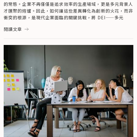
的常態。企業不再僅僅是追求效率的生產場域，更是多元背景人
才匯聚的熔爐。因此，如何讓這些差異轉化為創新的火花，而非
衝突的根源，是現代企業面臨的關鍵挑戰，將 DEI——多元
（Diversity）、平等（Equity）、共融（Inclusion） 揉入企
閱讀文章
業核心價值裡，從理念到實踐，建立一個真正包容、友善且能激
發不同背景人才潛力的職場。
跨文化共融，從「勞動力」到「人才」的新革命
「台灣，在未來會更快速地成為多元族群的社會。」 One-
Forty 創辦人陳凱翔指出，來到台灣的人群不光只有移工，放眼
在台灣的東南亞族群，包含新住民、新二代及留學生總人數已突
破 140 萬人，「如果將這 140 萬人看作是一個城市人口來算，
已經是六都以外的第七大城市。」不僅是充足的勞動群體，更具
備龐大潛力的消費市場及人才庫，而這個數字仍在持續上升中。
在可預期的未來，除了長照、營建產業外，會有更多不同的產
業，如農業、紡織業、餐飲、旅宿業等有越來越多東南亞移工加
入，跨文化的人才管理將成為企業重要且必須面對的挑戰。然
而，許多企業在面對這股浪潮時，仍停留在舊思維。陳凱翔觀察
到，企業在處理跨文化議題時，最大的挑戰往往來自於心態，
「過去許多企業習慣以一個『把他們當作是一個勞動力』的角色
來管理，想的是如何『省麻煩』。」但這種模式，讓企業忽略了