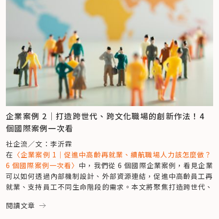
社會能否永續發展的關鍵。
退休規劃的協助，以及健康檢查、減重比賽等，將能延續熟齡員
入東南亞特有的香料、食物或配菜等；此外，也能舉辦具有特殊
工的貢獻價值，提升整體組織穩定度。他也特別提醒，企業管理
意涵的活動、文化慶典等，像是泰國人的潑水節、穆斯林注重的
人口變形與勞動力斷層，熟齡人力長期被忽視的制度空缺
者若能帶頭做榜樣，將有助於提升員工參與度。
節日對移工意義重大的節日時舉辦慶祝活動，「對這些異鄉的人
根據 104 人力銀行調查顯示，50 歲以上求職人口呈現成長趨
而在高齡過渡期（60–65 歲）與退休後延續期（65 歲以上），
才來說，這是一個最有思鄉情結，也最能讓移工們感到被感謝、
勢，2023 年到 2024 年 50 歲以上求職人口成長了 12%，反映
企業更可考慮彈性再聘、銀髮創業協助、部門知識傳承機制等方
被重視的環節。」陳凱翔說。
中高齡者重返職場的意願日益強烈。相較於年輕族群，中高齡求
式，將高齡員工視為策略資源，而非成本壓力。例如李明倫建
職者獲得企業邀約的比率卻是明顯偏低，在在凸顯企業端對熟齡
議，企業可鼓勵跨世代互助學習，例如讓年輕員工教導熟齡員工 
四、規劃長期的職涯發展路徑
勞動力仍存在疑慮。此外，勞動部在 2024 年 8 月公布的中高
3C 技能，而熟齡員工則可以分享實務經驗給年輕員工，建立互
「有沒有屬於跨人才的晉升路徑？企業能不能長期把我留下？」
齡及高齡勞動狀況統計，台灣高齡人口勞動參與率雖已連續 3 
信文化，增進團隊溝通。
尤其以藍領移工來說，是許多東南亞移工十分在意。對此陳凱翔
年上升，但仍低於鄰近國家，更顯示這群勞動力未被充分利用，
其次，針對中高齡員工推動友善職場，例如無印良品透過彈性工
提到，台灣政府在 2023 年推出「移工留才久用」新政策，符合
造成嚴重的勞動力斷層。
時、培訓機制及作業輔具的導入，成功開發中高齡就業人才，截
條件的藍領移工將有機會申請成為「中階人力」，甚至取得永久
企業案例 2｜打造跨世代、跨文化職場的創新作法！4
長期關注高齡議題的社會創新組織——老玩客 Let We Care，近
至 2024 年 11 月底，45 歲以上夥伴的人數比例已從 2019 年
居留。這為企業留下優秀人才打開了一扇大門，「會有越來越多
個國際案例一次看
年觀察到社會對高齡議題的關注焦點，已從過去的長照需求，轉
的 3％ 提升至 12％，不僅讓無印良品的服務更貼近不同年齡層
的企業開始實行『移工的儲備幹部計畫』，透過培訓資深、具備
向健康和自我價值實現。意味著，中高齡者不再只是需要被照顧
社企流／文：李沂霖
的需求，亦提升品牌形象。
專業技術的移工成為基層主管，由移工來管理其他新進的移
的對象，而是有能力、有意願為社會做出貢獻的寶貴資源。但勞
在
〈企業案例 1｜促進中高齡再就業、續航職場人力該怎麼做？
在企業文化的建立方面，可提供心理支援例如正念冥想課程、心
工。」陳凱翔認為，這是一個全新的想像，「運用這些移工成為
動市場及社會環境對高齡者就業的種種刻板印象，仍是阻礙他們
6 個國際案例一次看〉
中，我們從 6 個國際企業案例，看見企業
理諮商、同儕支援小組等方式，並鼓勵開放對話與彈性管理，讓
基層的管理者，讓移工跟其他移工間沒有跨文化問題。」解決了
重返職場的重要因素。老玩客創辦人廖健妤分享，許多中高齡者
可以如何透過內部機制設計、外部資源連結，促進中高齡員工再
熟齡員工感到被重視。他以群創光電於 2022 年成立的「樂齡發
基層管理的語言文化隔閡，更為移工提供了清晰可見的晉升方
在乎他人眼光，擔心受到社會異樣眼光，或被貼上負面標籤，甚
就業、支持員工不同生命階段的需求。本文將聚焦打造跨世代、
展部」為例，提供具彈性、友善、健康促進的熟齡就業方案，例
向，大幅提升移工對於企業的信任力與向心力。
至對自身能力缺乏自信，認為自己「體力不行」、「年紀太大」
跨文化職場的具體行動，如何促進企業創新與發展，以應對人口
如設計符合熟齡員工體能的活動，安排退休規劃、理財、健康等
與企業共創，擴大多元共融的影響力
閱讀文章
難以適應職場。這些因素不僅限制了中高齡者的就業機會，也對
轉型下的勞動力挑戰。
講座，以及協助他們在職場上升級轉型、探索新機會等，讓經驗
如何培養這些跨文化工作者成為人才、成為新的管理儲備人才，
台灣的勞動市場造成負面影響。