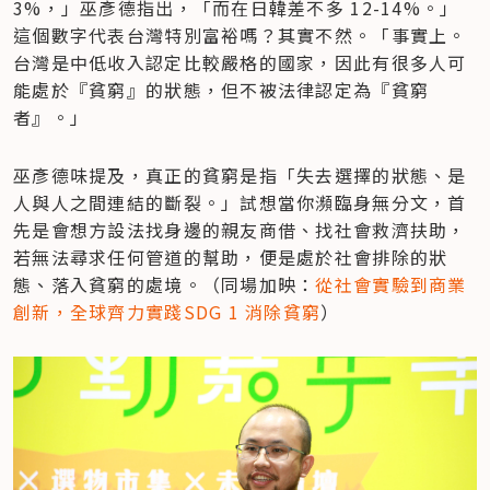
3%，」巫彥德指出，「而在日韓差不多 12-14%。」
這個數字代表台灣特別富裕嗎？其實不然。「事實上。
台灣是中低收入認定比較嚴格的國家，因此有很多人可
能處於『貧窮』的狀態，但不被法律認定為『貧窮
者』。」
巫彥德味提及，真正的貧窮是指「失去選擇的狀態、是
人與人之間連結的斷裂。」試想當你瀕臨身無分文，首
先是會想方設法找身邊的親友商借、找社會救濟扶助，
若無法尋求任何管道的幫助，便是處於社會排除的狀
態、落入貧窮的處境。（同場加映：
從社會實驗到商業
創新，全球齊力實踐SDG 1 消除貧窮
）