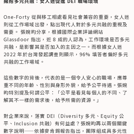
擁抱多元共融：女人迷促進 DEI 職場環境
One-Forty 從與移工相處看見社會兼容的重要，女人迷
則從工作場域出發，點出現代人對於多元共融的重視及
需要。 張婉昀分享，根據國際企業評論網站 
Glassdoor 指出，近 8 成的人認為，工作環境是否多元
共融，是影響其是否加入的主因之一。而根據女人迷 
2022 年於台灣發起調查則顯示，96% 填答者偏好多元
共融的工作場域。
這些數字的背後，代表的是一個令人安心的職場，應尊
重不同的年齡、性別與身形外貌，給予公平待遇。張婉
昀特別提及何謂公平：「公平是看見每個人的不同、了
解其不一樣的需求後，給予所需的資源。」
對企業來說，落實 DEI（Diversity 多元、Equity 公
平、Inclusion 共融）有何益處？張婉昀再以兩個關鍵
數字說明——依據麥肯錫報告指出，團隊組成具多元性