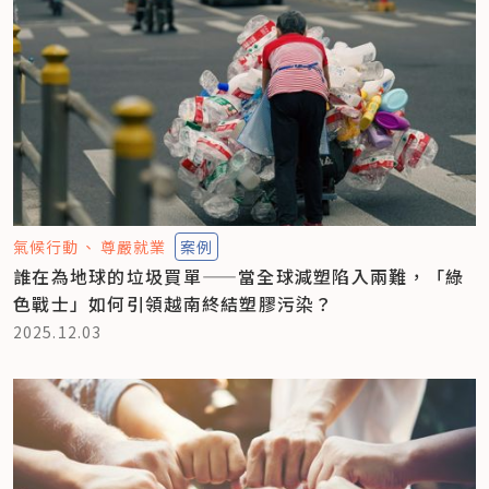
氣候行動
尊嚴就業
案例
誰在為地球的垃圾買單——當全球減塑陷入兩難，「綠
色戰士」如何引領越南終結塑膠污染？
2025.12.03