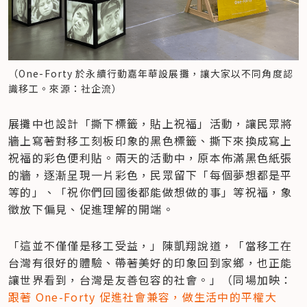
（One-Forty 於永續行動嘉年華設展攤，讓大家以不同角度認
識移工。來源：社企流）
展攤中也設計「撕下標籤，貼上祝福」活動，讓民眾將
牆上寫著對移工刻板印象的黑色標籤、撕下來換成寫上
祝福的彩色便利貼。兩天的活動中，原本佈滿黑色紙張
的牆，逐漸呈現一片彩色，民眾留下「每個夢想都是平
等的」、「祝你們回國後都能做想做的事」等祝福，象
徵放下偏見、促進理解的開端。
「這並不僅僅是移工受益，」陳凱翔說道，「當移工在
台灣有很好的體驗、帶著美好的印象回到家鄉，也正能
讓世界看到，台灣是友善包容的社會。」（同場加映：
跟著 One-Forty 促進社會兼容，做生活中的平權大