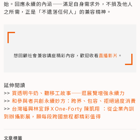
始。回應永續的內涵——滿足自身需求外，不損及他人
之所需，正是「不遺落任何人」的兼容精神。
想回顧社會兼容講座精彩內容，歡迎收看
直播影片
。
延伸閱讀

>> 
買透明牛奶、聽移工故事——逛展覽增強永續力
>> 
和參與者共創永續妙方：跨界、包容、拒絕過度消費
>> 
台灣福興林宜錚ＸOne-Forty 陳凱翔 ：從企業內訓
到辦攝影展，願每段跨國旅程都精彩值得
文章標籤