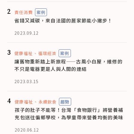
2
責任消費
案例
省錢又減碳，來自法國的居家節能小撇步！
2023.09.12
3
健康福祉
循環經濟
案例
讓舊物重新踏上新旅程——古風小白屋，維修的
不只是電器更是人與人間的連結
2023.03.15
4
健康福祉
永續飲食
趨勢
孩子的肚子不能等！台灣「食物銀行」將營養補
充包送往偏鄉學校，為學童帶來營養均衡的美味
2020.06.12