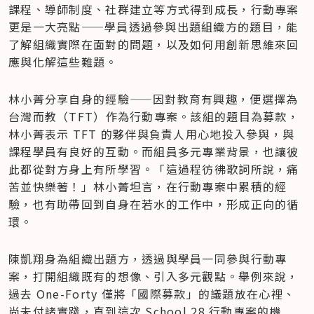
課程、導師制度、社群建立等方式得到成長，行動專案
更是一大亮點——學員透過參與出題組織方的題目，能
了解組織實際在面對的問題，以及如何用創新思維來回
應與化解這些難題。
林小菁分享自身的經驗——因對教育有興趣，便選擇為
台灣而教（TFT）作為行動專案。該組的題目為募款，
林小菁表示 TFT 的夥伴與負責人用心地投入參與，與
課程學員有良好的互動。而組員多元專業背景，也讓彼
此都從對方身上有所學習。「這過程彷彿歌詞所說，痛
苦並快樂著！」林小菁坦言，在行動專案中累積的經
驗，也有助帶回到自身在若水的工作中，形成正向的循
環。
陳凱翔身為組織出題方，透過與學員一同參與行動專
案，打開組織既有的想像、引入多元觀點。舉例來說，
過去 One-Forty 僅將「國際募款」的議題放在心裡、
尚未付諸實踐，直到這次 School 28 行動專案的機