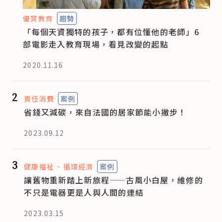
優質教育
趨勢
「每個天資獨特的孩子，都有位懂他的老師」6
部電影走入教育現場，看見改變的起點
2020.11.16
2
責任消費
案例
省錢又減碳，來自法國的居家節能小撇步！
2023.09.12
3
健康福祉
循環經濟
案例
讓舊物重新踏上新旅程——古風小白屋，維修的
不只是電器更是人與人間的連結
2023.03.15