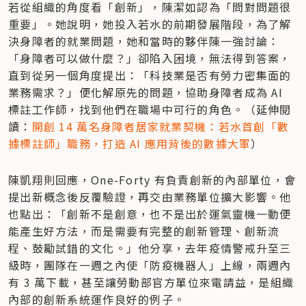
若從組織的角度看「創新」，陳潔如認為「問對問題很
重要」。她說明，她投入若水的前期發展階段，為了解
決身障者的就業問題，她和當時的夥伴陳一強討論：
「身障者可以做什麼？」卻陷入困境，無法得到答案，
直到從另一個角度提出：「科技業是否有勞力密集面的
業務需求？」便化解原先的問題，協助身障者成為 AI 
標註工作師，找到他們在職場中可行的角色。（延伸閱
讀：
​​開創 14 萬名身障者居家就業契機：若水首創「數
據標註師」職務，打造 AI 應用背後的數據大軍
）
陳凱翔則回應，One-Forty 有負責創新的內部單位，會
提出新概念後反覆驗證，再交由業務單位擴大影響。他
也點出：「創新不是創意，也不是出於運氣靈機一動便
能產生好方法，而是需要有完整的創新管理、創新流
程、鼓勵試錯的文化。」他分享，去年疫情警戒升至三
級時，團隊在一週之內使「防疫機器人」上線，兩週內
有 3 萬下載，甚至讓勞動部官方單位來電請益，是組織
內部的創新系統運作良好的例子。