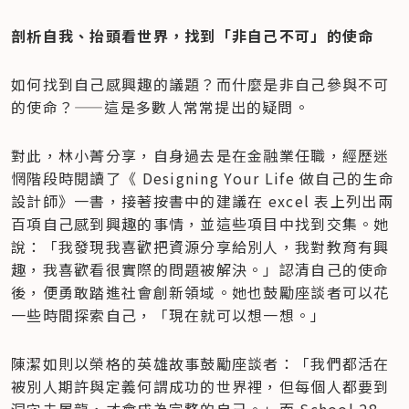
剖析自我、抬頭看世界，找到「非自己不可」的使命
如何找到自己感興趣的議題？而什麼是非自己參與不可
的使命？——這是多數人常常提出的疑問。
對此，林小菁分享，自身過去是在金融業任職，經歷迷
惘階段時閱讀了《 Designing Your Life 做自己的生命
設計師》一書，接著按書中的建議在 excel 表上列出兩
百項自己感到興趣的事情，並這些項目中找到交集。她
說：「我發現我喜歡把資源分享給別人，我對教育有興
趣，我喜歡看很實際的問題被解決。」認清自己的使命
後，便勇敢踏進社會創新領域。她也鼓勵座談者可以花
一些時間探索自己，「現在就可以想一想。」
陳潔如則以榮格的英雄故事鼓勵座談者：「我們都活在
被別人期許與定義何謂成功的世界裡，但每個人都要到
洞穴去屠龍，才會成為完整的自己。」而 School 28 