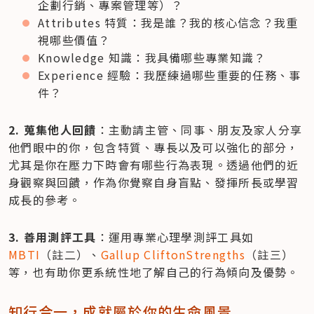
企劃行銷、專案管理等）？
Attributes 特質：我是誰？我的核心信念？我重
視哪些價值？
Knowledge 知識：我具備哪些專業知識？
Experience 經驗：我歷練過哪些重要的任務、事
件？
2. 蒐集他人回饋
：主動請主管、同事、朋友及家人分享
他們眼中的你，包含特質、專長以及可以強化的部分，
尤其是你在壓力下時會有哪些行為表現。透過他們的近
身觀察與回饋，作為你覺察自身盲點、發揮所長或學習
成長的參考。
3. 善用測評工具
：運用專業心理學測評工具如 
MBTI
（註二）、
Gallup CliftonStrengths
（註三） 
等，也有助你更系統性地了解自己的行為傾向及優勢。
知行合一，成就屬於你的生命風景