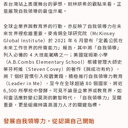
表台灣站上奧運舞台的夢想，就林妍希的觀點來看，正
是展現自我領導的最佳示範。
全球企業界與教育界的行動，亦反映了自我領導力在未
來世界裡愈趨重要。麥肯錫全球研究院（McKinsey 
Global Institute）於 2021 年 6 月發布「定義公民在
未來工作世界的所需能力」報告，其中將「自我領導」
列入必備的 4 大技能範疇之一；美國寇姆斯小學
（A.B.Combs Elementary School）根據管理大師史
蒂芬柯維（Steven Covey）的著作《與成功有約》，
將 7 個好習慣引入校園實踐，積極推行自我領導力教育
（Leader in Me），至今在全球超過 80 個國家、將近 
6,500 所學校中發酵。可見不論是企業界或教育界，如
何靈活應對變幻莫測的數智時代，「自我領導力」至關
重要，更是組織辨識高潛力人才的關鍵指標。
發展自我領導力，從認識自己開始