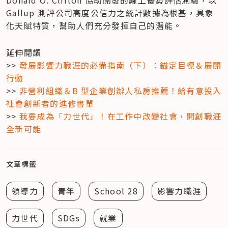
Donald O. Clifton 協助開發的線上優勢評估測驗，以 
Gallup 測評公司高度公信力之統計數據為根基，具象
化天賦特質，幫助人們充分發揮自己的潛能。
延伸閱讀

>> 
發展影響力職涯的必備指南（下）：錨定目標＆展開
行動
>> 
非營利組織＆B 型企業創辦人私房推薦！給有意投入
社會創新者的進修書單
>> 
我要成為「力世代」！在工作中改變社會，開創職涯
全新可能
文章標籤
領導力
青年
School 28
影響力職涯
力世代
SDGs
就業