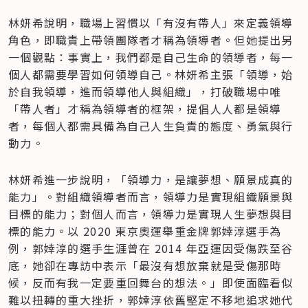
林妍希說明，職場上習慣以「有沒有帶人」來定義領導
角色，即職責上帶領團隊者才稱為領導者。但她提出另
一個觀點：事實上，我們都是自己生命的領導者，每一
個人都需要學習如何領導自己。林妍希主張「領導，始
於自我領導，進而領導他人與組織」，打破職場中唯
「帶人者」才稱為領導者的框架，提倡人人都是領導
者，每個人都需具備為自己人生負責的態度、勇氣與行
動力。
林妍希進一步說明，「領導力，是讓夢想、願景成真的
能力」。對組織領導者而言，領導力是實現組織願景與
目標的能力；對個人而言，領導力是實現人生夢想與目
標的能力。以 2020 東京奧運舉重金牌郭婞淳選手為
例，郭婞淳的選手生涯曾在 2014 年亞運因受傷跌至谷
底，她卻在專訪中表示「​​最沒有想放棄就是受傷那時
候，反而有我一定要重回舞台的想法。」即使面臨看似
難以扭轉的重大挫折，郭婞淳依舊堅定不移地追求她代