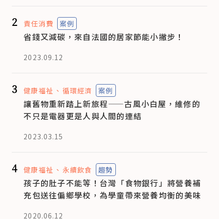
2
責任消費
案例
省錢又減碳，來自法國的居家節能小撇步！
2023.09.12
3
健康福祉
循環經濟
案例
讓舊物重新踏上新旅程——古風小白屋，維修的
不只是電器更是人與人間的連結
2023.03.15
4
健康福祉
永續飲食
趨勢
孩子的肚子不能等！台灣「食物銀行」將營養補
充包送往偏鄉學校，為學童帶來營養均衡的美味
2020.06.12