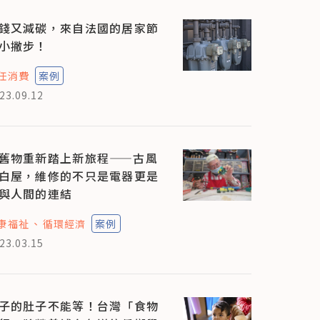
錢又減碳，來自法國的居家節
小撇步！
任消費
案例
23.09.12
舊物重新踏上新旅程——古風
白屋，維修的不只是電器更是
與人間的連結
康福祉
循環經濟
案例
23.03.15
子的肚子不能等！台灣「食物