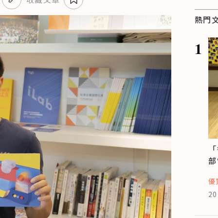
熱門
1
「
部
優
20