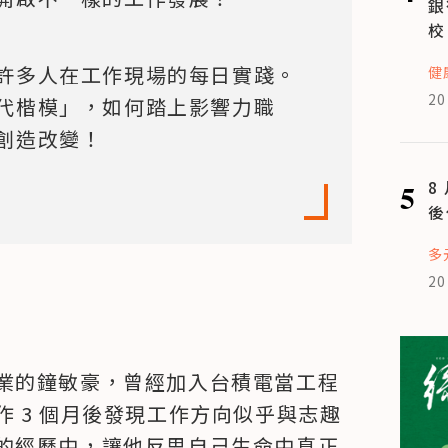
銀
校
許多人在工作現場的每日實踐。
健
20
代楷模」，如何踏上影響力職
創造改變！
5
8
後
多
20
業的鐘敏豪，曾經加入台積電當工程
 3 個月後發現工作方向似乎與志趣
的經歷中，讓他反思自己生命中真正