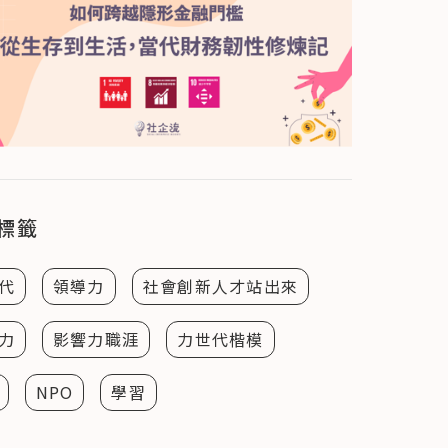
標籤
代
領導力
社會創新人才站出來
力
影響力職涯
力世代楷模
NPO
學習