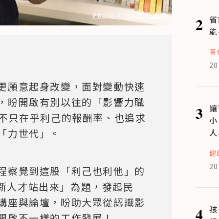
Photo Credit: 社企流
2
省
能
責
20
更願意起身改變，面對變動快速
，盼開啟有別以往的「影響力職
3
讓
。他們不只在乎利己的報酬率、也追求
小
「力世代」。
人
健
20
程察覺到這股「利己也利他」的
新人才站出來」為題，發起民
講座與論壇，盼助大眾從認識影
4
孩
開啟不一樣的工作發展！