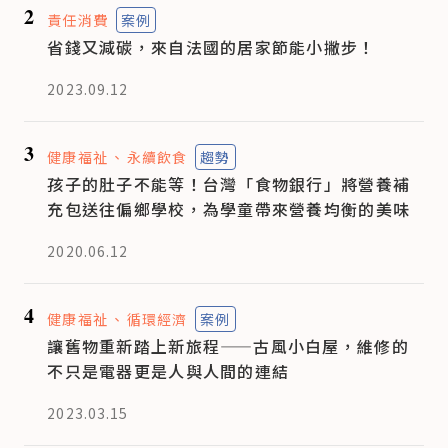
2
責任消費
案例
省錢又減碳，來自法國的居家節能小撇步！
2023.09.12
3
健康福祉
永續飲食
趨勢
孩子的肚子不能等！台灣「食物銀行」將營養補
充包送往偏鄉學校，為學童帶來營養均衡的美味
2020.06.12
4
健康福祉
循環經濟
案例
讓舊物重新踏上新旅程——古風小白屋，維修的
不只是電器更是人與人間的連結
2023.03.15