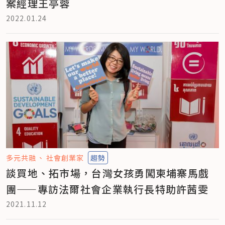
案經理王亭蓉
2022.01.24
多元共融
社會創業家
趨勢
談買地、拓市場，台灣女孩勇闖柬埔寨馬戲
團——專訪法爾社會企業執行長特助許茜雯
2021.11.12