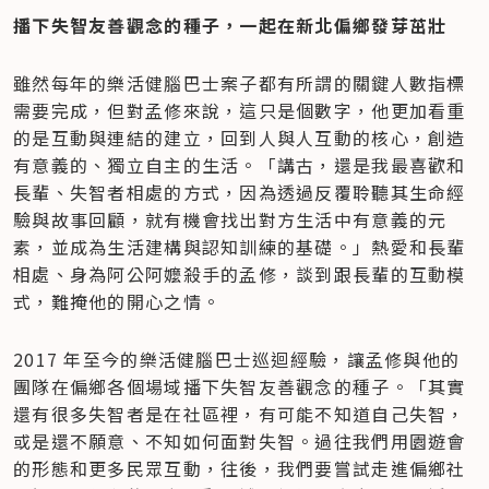
播下失智友善觀念的種子，一起在新北偏鄉發芽茁壯
雖然每年的樂活健腦巴士案子都有所謂的關鍵人數指標
需要完成，但對孟修來說，這只是個數字，他更加看重
的是互動與連結的建立，回到人與人互動的核心，創造
有意義的、獨立自主的生活。「講古，還是我最喜歡和
長輩、失智者相處的方式，因為透過反覆聆聽其生命經
驗與故事回顧，就有機會找出對方生活中有意義的元
素，並成為生活建構與認知訓練的基礎。」熱愛和長輩
相處、身為阿公阿嬤殺手的孟修，談到跟長輩的互動模
式，難掩他的開心之情。
2017 年至今的樂活健腦巴士巡迴經驗，讓孟修與他的
團隊在偏鄉各個場域播下失智友善觀念的種子。「其實
還有很多失智者是在社區裡，有可能不知道自己失智，
或是還不願意、不知如何面對失智。過往我們用園遊會
的形態和更多民眾互動，往後，我們要嘗試走進偏鄉社