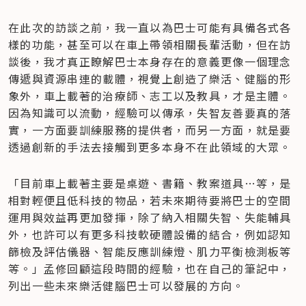
在此次的訪談之前，我一直以為巴士可能有具備各式各
樣的功能，甚至可以在車上帶領相關長輩活動，但在訪
談後，我才真正瞭解巴士本身存在的意義更像一個理念
傳遞與資源串連的載體，視覺上創造了樂活、健腦的形
象外，車上載著的治療師、志工以及教具，才是主體。
因為知識可以流動，經驗可以傳承，失智友善要真的落
實，一方面要訓練服務的提供者，而另一方面，就是要
透過創新的手法去接觸到更多本身不在此領域的大眾。
「目前車上載著主要是桌遊、書籍、教案道具…等，是
相對輕便且低科技的物品，若未來期待要將巴士的空間
運用與效益再更加發揮，除了納入相關失智、失能輔具
外，也許可以有更多科技軟硬體設備的結合，例如認知
篩檢及評估儀器、智能反應訓練燈、肌力平衡檢測板等
等。」孟修回顧這段時間的經驗，也在自己的筆記中，
列出一些未來樂活健腦巴士可以發展的方向。