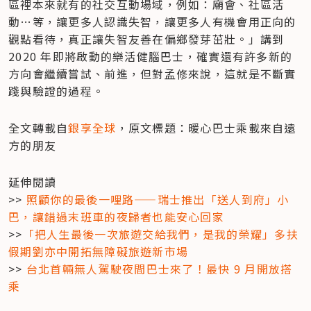
區裡本來就有的社交互動場域，例如：廟會、社區活
動…等，讓更多人認識失智，讓更多人有機會用正向的
觀點看待，真正讓失智友善在偏鄉發芽茁壯。」講到 
2020 年即將啟動的樂活健腦巴士，確實還有許多新的
方向會繼續嘗試、前進，但對孟修來說，這就是不斷實
踐與驗證的過程。
全文轉載自
銀享全球
，原文標題：暖心巴士乘載來自遠
方的朋友
延伸閱讀

>>
 照顧你的最後一哩路——瑞士推出「送人到府」小
巴，讓錯過末班車的夜歸者也能安心回家
>>
「把人生最後一次旅遊交給我們，是我的榮耀」多扶
假期劉亦中開拓無障礙旅遊新市場
>>
 台北首輛無人駕駛夜間巴士來了！最快 9 月開放搭
乘