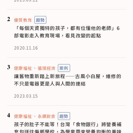
2
優質教育
趨勢
「每個天資獨特的孩子，都有位懂他的老師」6
部電影走入教育現場，看見改變的起點
2020.11.16
3
健康福祉
循環經濟
案例
讓舊物重新踏上新旅程——古風小白屋，維修的
不只是電器更是人與人間的連結
2023.03.15
4
健康福祉
永續飲食
趨勢
孩子的肚子不能等！台灣「食物銀行」將營養補
充包送往偏鄉學校，為學童帶來營養均衡的美味