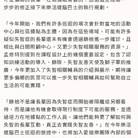
步步的修正接下來樂活健腦巴士的執行規劃。
「今年開始，我們有許多巡迴的場次會針對當地的活動
中心與社區據點為主體，因為在這些場域，可能有許多
疑似失智症的長輩還未有機會透過篩檢進一步確診，且
相比與日間照顧中心，又更少失智相關服務的資源。」
孟修特別提到在課程設計上的幾個重要設定，包含了認
知訓練活動的導入、篩險、失智友善天使及獅子軍的推
廣，今年更加入了失智相關輔具的介紹與展示，期待讓
更多偏鄉的民眾可以進一步失智相關輔具如何幫助自立
生活的可能實踐。
「篩檢不是讓長輩因為失智症而開始被隔離或另眼看
待，而是讓他有機會取得現行制度下可能的服務，並透
過培力在地據點的工作人員，讓他們能夠更了解如何與
失智的長輩互動，真正去實踐失智友善。」在今年樂活
健腦巴士巡迴的旅途中，也將加入愛迪樂團隊內部的個