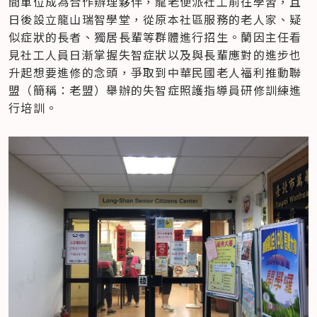
間單位成為合作辦理夥伴，龍老便派社工前往學習，且
日後設立龍山瑞智學堂，從原本社區服務的老人家、疑
似症狀的長者、獨居長輩等群體進行招生。蘭因主任看
見社工人員日漸掌握失智症狀以及與長輩應對的進步也
升起想要進修的念頭，爭取到中華民國老人福利推動聯
盟（簡稱：老盟）舉辦的失智症照護指導員研修訓練進
行培訓。