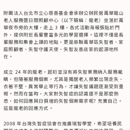
財團法人台北市立心慈善基金會承辦公辦民營萬華龍山
老人服務暨日間照顧中心（以下簡稱：龍老）坐落於萬
華夜市旁的大樓，走上 3 樓，各式活動海報張貼於門
外，提供附近長輩豐富多元的學習選擇。這裡不僅是長
輩服務和集會上課的地點，更是串聯萬華區失智者、家
庭照顧者、失智守護天使、失智友善店家的起源地所
在。
成立 24 年的龍老，起初並沒有將失智業務納入服務範
疇，但隨著服務個案，尤其是獨居老人頻繁出現走失、
衣著不整、異常舉止等行為，才讓失智議題逐漸受到重
視。然而在當時，大家對失智症的認識還不是那麼熟
悉，如何回應與日俱增的失智個案需求呢? 充實自己。
這是龍老的回應方式。
2008 年台灣失智症協會在推廣瑞智學堂，希望培養民