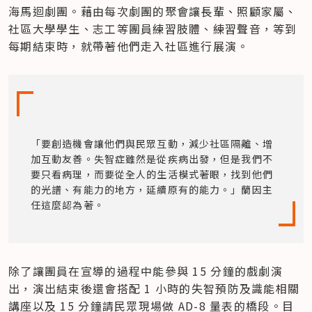
海馬迴劇團。藉由每次劇團的聚會讓長輩、照顧家屬、
社區大學學生、志工等團員練習肢體、練習聲音，等到
每期結束時，就帶著他們走入社區進行展演。
「要創造機會讓他們與民眾互動，減少社區隔離、增
加互動友善。失智症雖然是從疾病出發，但是我們不
要只看病理，而要從全人的生活模式著眼，找到他們
的光譜、有能力的地方，延續原有的能力。」蘭因主
任這麼認為著。
除了讓團員在宣導的過程中能參與 15 分鐘的戲劇演
出，演出結束後還會搭配 1 小時的失智預防及識能相關
講座以及 15 分鐘請民眾現場做 AD-8 量表的橋段。目