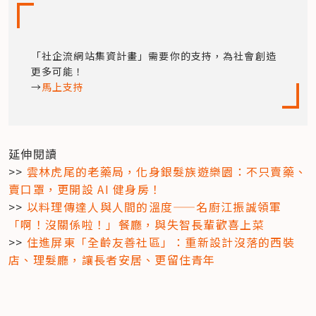
「社企流網站集資計畫」需要你的支持，為社會創造
更多可能！

→
馬上支持
延伸閱讀

>> 
雲林虎尾的老藥局，化身銀髮族遊樂園：不只賣藥、
賣口罩，更開設 AI 健身房！
>> 
以料理傳達人與人間的溫度——名廚江振誠領軍
「啊！沒關係啦！」餐廳，與失智長輩歡喜上菜
>> 
住進屏東「全齡友善社區」：重新設計沒落的西裝
店、理髮廳，讓長者安居、更留住青年