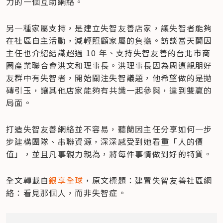
力的一個互助網絡。
另一種家屬支持，是建立失智友善店家，讓失智者能夠
在社區自主活動，減輕照顧家屬的負擔。訪談當天蘭因
主任也介紹結識超過 10 年、支持失智友善的台北市商
圈產業聯合會洪文和理事長。洪理事長因為周遭親朋好
友群中有失智者，開始關注失智議題，他希望做的是拋
磚引玉，讓其他店家能夠有共識一起參與，達到雙贏的
局面。
打造失智友善網絡並不容易，聽蘭因主任分享如何一步
步建構團隊、串聯資源，深深感受到她看重「人的價
值」，並且凡事親力親為，將每件事情做到好的特質。
全文轉載自
銀享全球
，原文標題：建置失智友善社區網
絡：看見那個人，而非失智症。