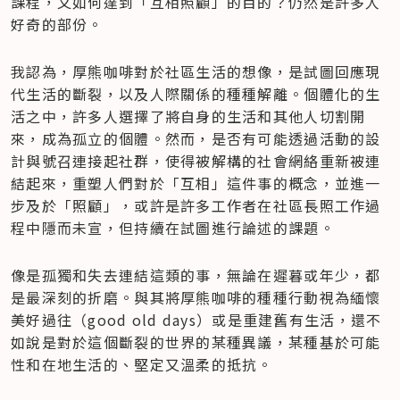
課程，又如何達到「互相照顧」的目的？仍然是許多人
好奇的部份。
我認為，厚熊咖啡對於社區生活的想像，是試圖回應現
代生活的斷裂，以及人際關係的種種解離。個體化的生
活之中，許多人選擇了將自身的生活和其他人切割開
來，成為孤立的個體。然而，是否有可能透過活動的設
計與號召連接起社群，使得被解構的社會網絡重新被連
結起來，重塑人們對於「互相」這件事的概念，並進一
步及於「照顧」，或許是許多工作者在社區長照工作過
程中隱而未宣，但持續在試圖進行論述的課題。
像是孤獨和失去連結這類的事，無論在遲暮或年少，都
是最深刻的折磨。與其將厚熊咖啡的種種行動視為緬懷
美好過往（good old days）或是重建舊有生活，還不
如說是對於這個斷裂的世界的某種異議，某種基於可能
性和在地生活的、堅定又溫柔的抵抗。