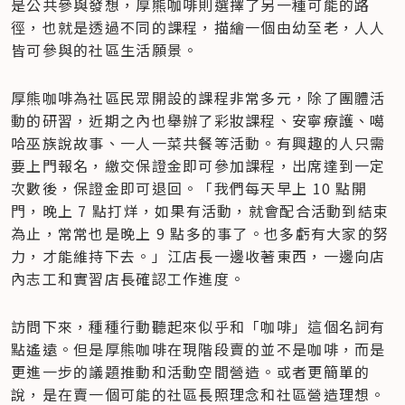
是公共參與發想，厚熊咖啡則選擇了另一種可能的路
徑，也就是透過不同的課程，描繪一個由幼至老，人人
皆可參與的社區生活願景。
厚熊咖啡為社區民眾開設的課程非常多元，除了團體活
動的研習，近期之內也舉辦了彩妝課程、安寧療護、噶
哈巫族說故事、一人一菜共餐等活動。有興趣的人只需
要上門報名，繳交保證金即可參加課程，出席達到一定
次數後，保證金即可退回。「我們每天早上 10 點開
門，晚上 7 點打烊，如果有活動，就會配合活動到結束
為止，常常也是晚上 9 點多的事了。也多虧有大家的努
力，才能維持下去。」江店長一邊收著東西，一邊向店
內志工和實習店長確認工作進度。
訪問下來，種種行動聽起來似乎和「咖啡」這個名詞有
點遙遠。但是厚熊咖啡在現階段賣的並不是咖啡，而是
更進一步的議題推動和活動空間營造。或者更簡單的
說，是在賣一個可能的社區長照理念和社區營造理想。