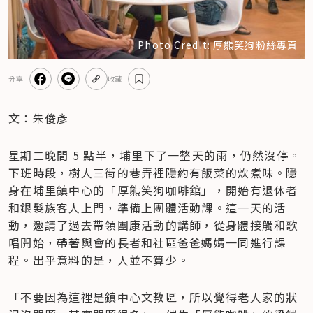
Photo Credit: 厚熊笑狗粉絲專頁
分享
收藏
文：朱俊彥
星期二晚間 5 點半，埔里下了一整天的雨，仍然沒停。
下班時段，樹人三街的巷弄裡隱約有飯菜的炊煮味。隱
身在埔里鎮中心的「厚熊笑狗咖啡舘」，開始有退休者
和銀髮族客人上門，準備上團體活動課。這一天的活
動，邀請了過去帶領團康活動的講師，從身體接觸和歌
唱開始，帶著與會的長者和社區爸爸媽媽一同進行課
程。出乎意料的是，人並不算少。
「不要因為這裡是鎮中心文教區，所以覺得老人家的狀