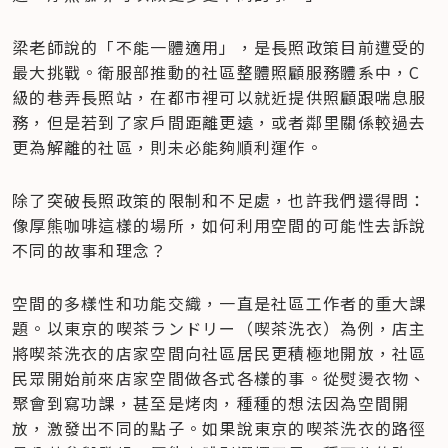
梁老師說的「不能一體適用」，是長照政策目前遭受的
最大挑戰。衛服部推動的社區整體照顧服務體系中，C 
級的巷弄長照站，在都市裡可以就近提供照顧跟喘息服
務，但是若到了家戶間距離更遠，或者鄰里關係較過去
更為解離的社區，則未必能夠順利運作。
除了突破長照政策的限制和不足處，也許我們還得問：
像厚熊咖啡這樣的場所，如何利用空間的可能性去訴說
不同的故事和理念？
空間的多樣性和功能交織，一直是社區工作者的重大課
題。以東京的喫茶ランドリー（喫茶洗衣）為例，店主
將喫茶洗衣的店家空間向社區居民更積極地開放，社區
民眾開始前來店家空間做各式各樣的事。從熨燙衣物、
聚會到寫功課，甚至是烤肉，種種的想法因為空間開
放，激發出不同的點子。如果說東京的喫茶洗衣的路徑