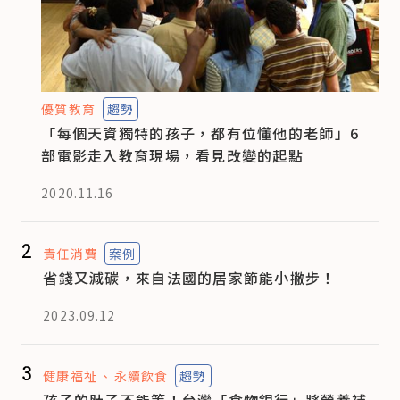
優質教育
趨勢
「每個天資獨特的孩子，都有位懂他的老師」6
部電影走入教育現場，看見改變的起點
2020.11.16
2
責任消費
案例
省錢又減碳，來自法國的居家節能小撇步！
2023.09.12
3
健康福祉
永續飲食
趨勢
孩子的肚子不能等！台灣「食物銀行」將營養補