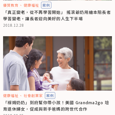
優質教育
健康福祉
案例
「真正變老，從不再學習開始」 搖滾爺奶用繪本陪長者
學習變老，讓長者迎向美好的人生下半場
2018.12.28
健康福祉
社會創業家
案例
「褓姆奶奶」到府幫你帶小孩！美國 Grandma2go 培
育退休婦女，促成與新手爸媽的跨世代合作