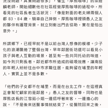
況沒問題，其實問題很多」，催生「厚熊咖啡」的梁鎧
麟老師，開始細數他在社區經營厚熊咖啡的過程中，所
看見的社區長者生活狀況：「像是對面的老夫婦兩個人
都 83、84 歲，騎車自己摔倒。厚熊咖啡裡頭愚人之友
的夥伴有護理背景，就立刻衝出門去協助，實在是怕出
意外。」
所謂鄉下，已經早就不是以前台灣人想像的模樣。少子
化的浪潮襲捲了整個台灣，早年鄰居街坊還可以看見小
孩子與老人互動的場景，甚至有一些共同托幼的味道，
如今則只剩長者。鄰近都市所造成的磁吸效應，讓南投
的年輕人紛紛往台中市求職住居，能夠留在埔里的年輕
人，實質上並不是多數。
「他們的子女都不在埔里，而是在台北工作。在這裡真
正會幫忙顧家的是鄰居。」愚人之友的督導，同時也是
厚熊店長的江雪茹小姐一邊招呼著來客，一邊擔心的
說。「不是後來送醫事情就結束了，從醫院回來之後，