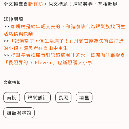
全文轉載自
新作坊
，原文標題：厚熊笑狗．互相照顧
延伸閱讀

>> 
咖啡廳是給年輕人去的？和諧咖啡店為銀髮族找回生
活熱情與快樂
>>
「記憶空了，但生活滿了！」丹麥首座為失智症打造
的小鎮，讓患者在自由中重生
>> 
從幫長者換尿管到陪照顧者吐苦水，這間咖啡廳變身
「長照界的 7-Eleven 」包辦照護大小事
文章標籤
南投
銀髮創新
長照
埔里
照顧咖啡館