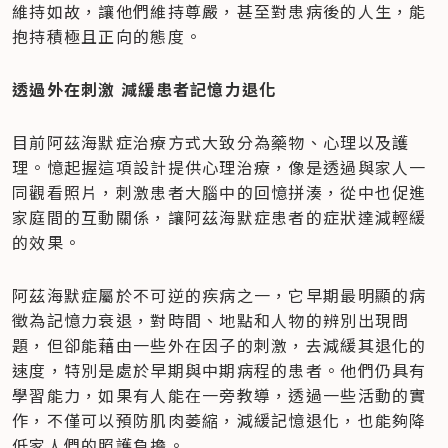
維持如故，讓他們維持尊嚴，甚至對患病後的人生，能
抱持積極且正向的態度。
透過外在刺激 減緩患者記憶力退化
目前阿茲海默症治療方式大致分為藥物、心理以及護
理。憶起握這項設計提供心理治療，像是透過與家人一
同觀看照片，刺激患者大腦中的回憶拼湊，從中也促進
家庭間的互動關係，讓阿茲海默症患者的症狀達減輕緩
的效果。
阿茲海默症屬於不可逆的疾病之一，它早期最明顯的病
徵為記憶力衰退，對時間、地點和人物的辨別出現問
題，但卻能藉由一些外在因子的刺激，去減緩其退化的
速度，特別是處於早期與中期病程的患者。他們仍具有
學習能力，如果有人能在一旁教導，透過一些活動的實
作，不僅可以預防肌肉萎縮，減緩記憶退化，也能夠降
低家人們的照護負擔。