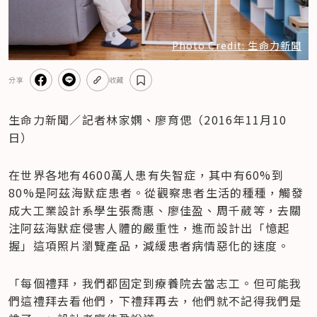
Photo Credit: 生命力新聞
分享
收藏
生命力新聞／記者林家嫻、廖育偲（2016年11月10
日）
在世界各地有4600萬人患有失智症，其中有60%到
80%是阿茲海默症患者。從觀察患者生活的種種，觸發
成大工業設計系學生張喬惠、廖佳盈、周千葳等，去關
注阿茲海默症侵害人體的嚴重性，進而設計出「憶起
握」這項照片瀏覽產品，減緩患者病情惡化的速度。
「每個禮拜，我們都固定到療養院去當志工。但可能我
們這禮拜去看他們，下禮拜再去，他們就不記得我們是