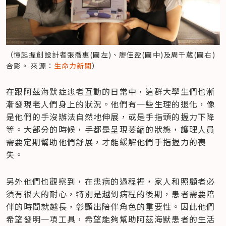
（憶起握創設計者張喬惠(圖左)、廖佳盈(圖中)及周千葳(圖右)
合影。 來源：
生命力新聞
）
在跟阿茲海默症患者互動的日常中，這群大學生們也漸
漸發現老人們身上的狀況。他們有一些生理的退化，像
是他們的手沒辦法自然地伸展，或是手指頭的握力下降
等。大部分的時候，手都是呈現萎縮的狀態，護理人員
需要定期幫助他們舒展，才能緩解他們手指握力的喪
失。
另外他們也觀察到，在患病的過程裡，家人和照顧者必
須有很大的耐心，特別是越到病程的後期，患者需要陪
伴的時間就越長，彰顯出陪伴角色的重要性。因此他們
希望發明一項工具，希望能夠幫助阿茲海默患者的生活