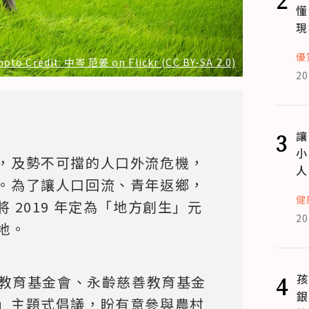
懂
現
優
hoto Credit: 中岑 范姜 on Flickr (CC BY-SA 2.0)
20
3
讓
小
，及勢不可擋的人口外流危機，
人
。為了讓人口回流、青年返鄉，
健
 2019 年定為「地方創生」元
20
地。
4
孩
海教育基金會、永齡慈善教育基金
銀
」主題式倡議，盼有意參與農村