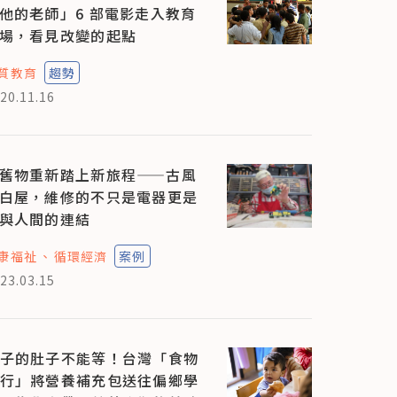
他的老師」6 部電影走入教育
場，看見改變的起點
質教育
趨勢
20.11.16
舊物重新踏上新旅程——古風
白屋，維修的不只是電器更是
與人間的連結
康福祉
循環經濟
案例
23.03.15
子的肚子不能等！台灣「食物
行」將營養補充包送往偏鄉學