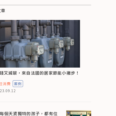
文章
錢又減碳，來自法國的居家節能小撇步！
任消費
案例
23.09.12
每個天資獨特的孩子，都有位