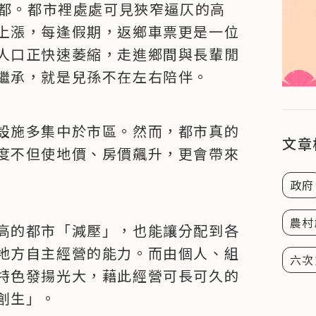
六都。都市裡處處可見狹窄逼仄的高
上漲，每逢假期，返鄉車票更是一位
人口正快速萎縮，走進鄉間與長輩閒
繼承，就是兒孫不在左右陪伴。
設施多集中於市區。然而，都市真的
文章
度不但使地價、房價飆升，更會帶來
政府
農村
高的都市「減壓」，也能讓分配到各
地方自主經營的能力。而由個人、組
六次
特色發揚光大，藉此經營可長可久的
創生」。