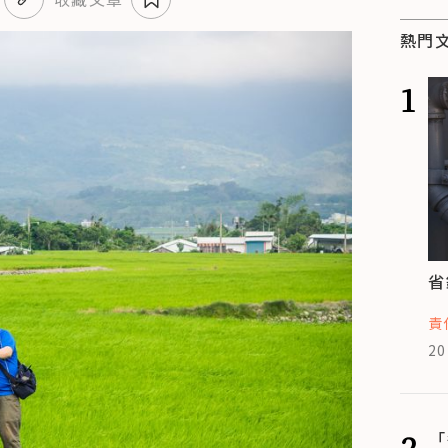
熱門
1
省
責
20
2
「