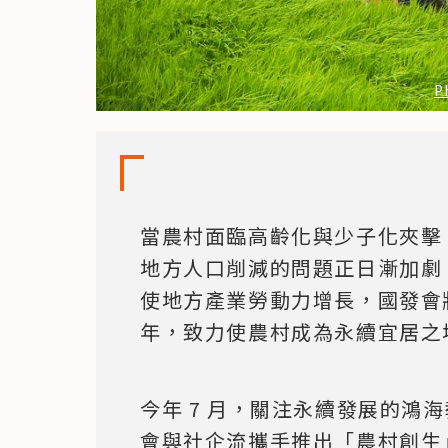
P
當農村面臨高齡化與少子化夾擊
地方人口削減的問題正日漸加劇
使地方產業勞動力增長，國發會將
年，致力使農村成為永續宜居之
今年 7 月，關注永續發展的鴻
會與社企流攜手推出「農村創生