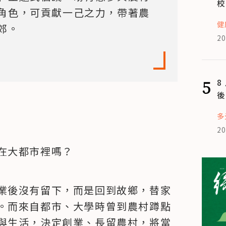
校
角色，可貢獻一己之力，帶著農
健
郊。
20
5
8
後
多
20
在大都市裡嗎？
業後沒有留下，而是回到故鄉，替家
。而來自都市、大學時曾到農村蹲點
與生活，決定創業、長留農村，將當