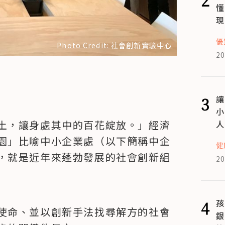
懂
現
優
Photo Credit: 社會創新實驗中心
20
3
讓
小
土，讓身處其中的百花綻放。」經濟
人
園」比喻中小企業處（以下簡稱中企
健
，就是近年來蓬勃發展的社會創新組
20
4
孩
使命、並以創新手法找尋解方的社會
銀