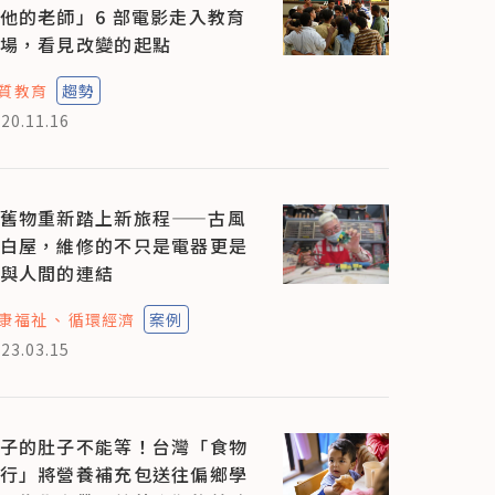
他的老師」6 部電影走入教育
場，看見改變的起點
質教育
趨勢
20.11.16
舊物重新踏上新旅程——古風
白屋，維修的不只是電器更是
與人間的連結
康福祉
循環經濟
案例
23.03.15
子的肚子不能等！台灣「食物
行」將營養補充包送往偏鄉學