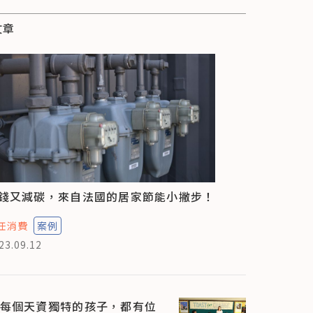
文章
錢又減碳，來自法國的居家節能小撇步！
任消費
案例
23.09.12
每個天資獨特的孩子，都有位