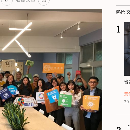
熱門
1
省
責
20
2
「