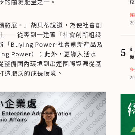
步的關鍵能量之一。
校
健
20
續發展。」胡貝蒂說道，為使社會創
土——從零到一建置「社會創新組織
uying Power-社會創新產品及
5
8
ng Power）；此外，更導入活水
後
從整備國內環境到串連國際資源從基
多
打造肥沃的成長環境。
20