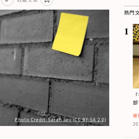
熱門
1
「
部
優
Photo Credit: Sarah Joy (CC BY-SA 2.0)
20