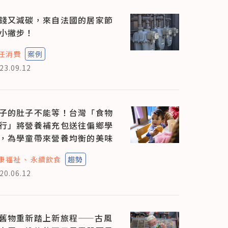
錢又減碳，來自法國的居家節
小撇步！
任消費
案例
23.09.12
子的肚子不能等！台灣「食物
行」將營養補充包送往偏鄉學
，為學童帶來營養均衡的美味
康福祉
永續飲食
趨勢
20.06.12
舊物重新踏上新旅程——古風