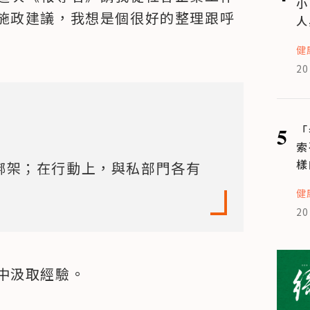
小
施政建議，我想是個很好的整理跟呼
人
健
20
5
「
索
樣
I綁架；在行動上，與私部門各有
健
20
中汲取經驗。