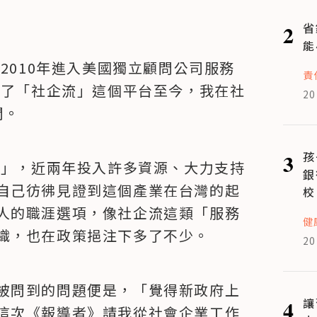
2
省
能
2010年進入美國獨立顧問公司服務
責
辦了「社企流」這個平台至今，我在社
20
間。
3
孩
年」，近兩年投入許多資源、大力支持
銀
自己彷彿見證到這個產業在台灣的起
校
人的職涯選項，像社企流這類「服務
健
織，也在政策挹注下多了不少。
20
被問到的問題便是，「覺得新政府上
4
讓
這次《報導者》請我從社會企業工作