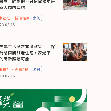
白屋，維修的不只是電器更是
與人間的連結
康福祉
循環經濟
案例
23.03.15
老年生活應當充滿歡笑！」探
荷蘭兩間終老住宅，發覺不一
的高齡照護可能
康福祉
產業創新
趨勢
18.02.15