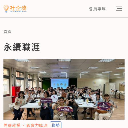
會員專區
首頁
永續職涯
尊嚴就業
影響力職涯
趨勢