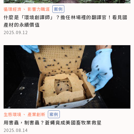
循環經濟
影響力職涯
案例
什麼是「環境創譯師」？擔任林場裡的翻譯官！看見國
產材的永續價值
2025.09.12
生態環境
產業創新
案例
用害蟲，制害蟲？蒼蠅竟成美國畜牧業救星
2025.08.14