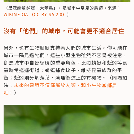
（黑冠麻鷺綽號「大笨鳥」，是城市中常見的鳥類。來源：
WIKIMEDIA （CC BY-SA 2.0）
）
沒有「他們」的城市，可能會更不適合居住
另外，也有生物默默支持著人們的城市生活，你可能在
城市一隅見過牠們。這些小型生物雖然不容易被注意，
卻是城市中自然循環的重要角色。比如蜻蜓和蚯蚓等昆
蟲時常巡邏街道：蜻蜓捕食蚊子，維持昆蟲族群的平
衡；蚯蚓則分解落葉、清理街道上的有機物。（同場加
映：
未來的建築不僅僅屬於人類，和小生物當鄰居
吧！
）