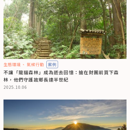
生態環境
氣候行動
案例
不讓「龍貓森林」成為逝去回憶：搶在財團前買下森
林，他們守護故鄉長達半世紀
2025.10.06