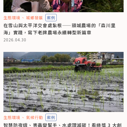
生態環境
城鄉發展
案例
在雪山與太平洋交會處紮根——頭城農場的「森川里
海」實踐，寫下老牌農場永續轉型新篇章
2026.04.30
生態環境
氣候行動
案例
智慧防夜蛾、害蟲變幫手、水處理減碳！看綠獎 3 大創