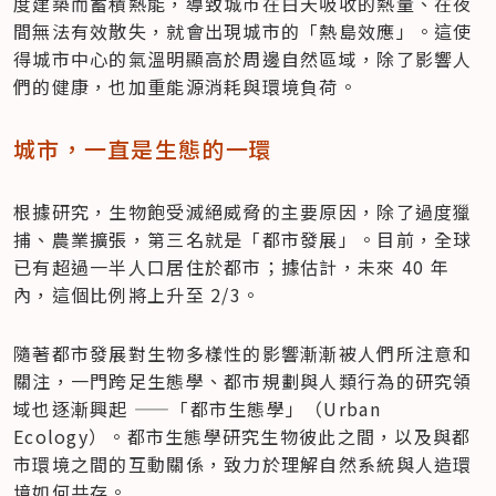
度建築而蓄積熱能，導致城市在白天吸收的熱量、在夜
間無法有效散失，就會出現城市的「熱島效應」。這使
得城市中心的氣溫明顯高於周邊自然區域，除了影響人
們的健康，也加重能源消耗與環境負荷。
城市，一直是生態的一環
根據研究，生物飽受滅絕威脅的主要原因，除了過度獵
捕、農業擴張，第三名就是「都市發展」。目前，全球
已有超過一半人口居住於都市；據估計，未來 40 年
內，這個比例將上升至 2/3。
隨著都市發展對生物多樣性的影響漸漸被人們所注意和
關注，一門跨足生態學、都市規劃與人類行為的研究領
域也逐漸興起 ——「都市生態學」（Urban 
Ecology）。都市生態學研究生物彼此之間，以及與都
市環境之間的互動關係，致力於理解自然系統與人造環
境如何共存。