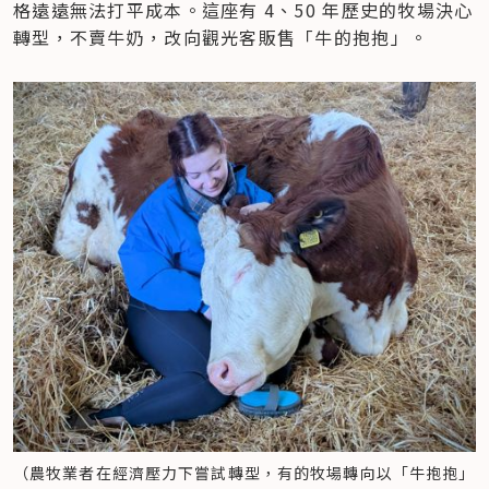
格遠遠無法打平成本。這座有 4、50 年歷史的牧場決心
轉型，不賣牛奶，改向觀光客販售「牛的抱抱」。
（農牧業者在經濟壓力下嘗試轉型，有的牧場轉向以「牛抱抱」