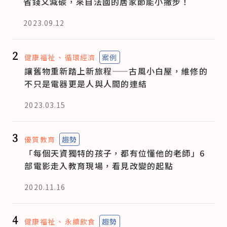
省錢又減碳，來自法國的居家節能小撇步！
2023.09.12
2
健康福祉
循環經濟
案例
讓舊物重新踏上新旅程——古風小白屋，維修的
不只是電器更是人與人間的連結
2023.03.15
3
優質教育
趨勢
「每個天資獨特的孩子，都有位懂他的老師」6
部電影走入教育現場，看見改變的起點
2020.11.16
4
健康福祉
永續飲食
趨勢