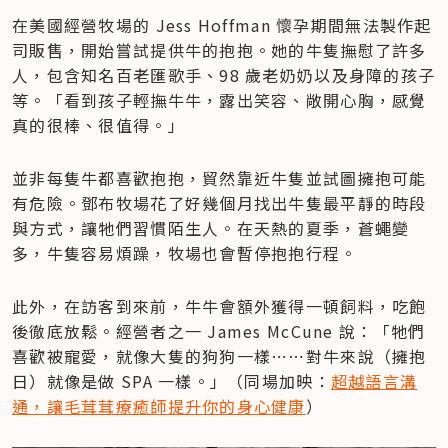
在美國經營牧場的 Jess Hoffman 懷孕期間無法製作起
司販售，開始嘗試提供牛的抱抱。她的牛隻撫慰了許多
人，包含知名百老匯歌手、98 歲老奶奶以及身障的孩子
等。「看到孩子輕撫牛牛，露出笑容、敞開心胸，感覺
真的很棒、很值得。」
並非每隻牛都喜歡抱抱，貿然靠近牛隻並試圖擁抱可能
有危險。鄧布牧場花了好幾個月找出牛隻最平靜的時段
與方式，讓牠們習慣陌生人。在天熱的夏季，蒼蠅變
多，牛隻容易煩躁，牧場也會暫停抱抱行程。
此外，在訪客到來前，牛牛會額外獲得一頓飼料，吃飽
後徹底放鬆。經營者之一 James McCune 說：「牠們
喜歡被寵愛，就像大隻的狗狗一樣⋯⋯對牛來說（擁抱
日）就像是做 SPA 一樣。」（同場加映：
超越語言溝
通，讓毛茸茸療癒師提升你的身心健康
）