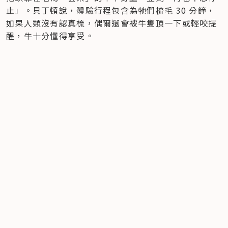
止」。貝丁頓說，體驗行程包含為牠們梳毛 30 分鐘，
如果人類沒有認真梳，偶爾還會被牛隻頂一下或輕咬提
醒，牛十分懂得享受。