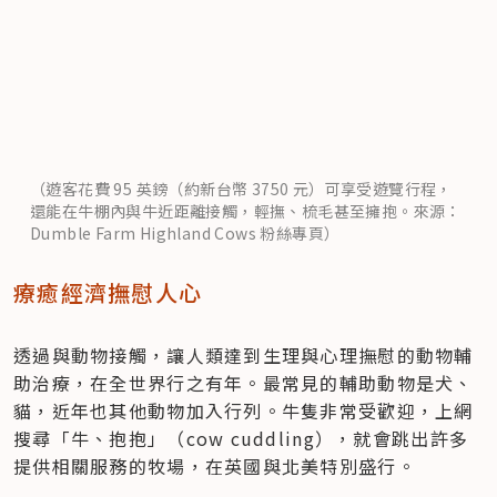
（遊客花費 95 英鎊（約新台幣 3750 元）可享受遊覽行程，
還能在牛棚內與牛近距離接觸，輕撫、梳毛甚至擁抱。來源：
Dumble Farm Highland Cows 粉絲專頁）
療癒經濟撫慰人心
透過與動物接觸，讓人類達到生理與心理撫慰的動物輔
助治療，在全世界行之有年。最常見的輔助動物是犬、
貓，近年也其他動物加入行列。牛隻非常受歡迎，上網
搜尋「牛、抱抱」（cow cuddling），就會跳出許多
提供相關服務的牧場，在英國與北美特別盛行。