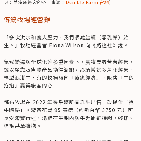
吸引並療癒遊客的心。來源：
Dumble Farm 官網
）
傳統牧場經營難
「多次洪水和龐大壓力，我們很難繼續（靠乳業）維
生。」牧場經營者 Fiona Wilson 向《路透社》說。
氣候變遷與全球化等多重因素下，農牧業者苦苦經營，
難以單靠販售農產品換得溫飽，必須嘗試多角化經營。
轉型浪潮中，有的牧場轉向「療癒經濟」，販售「牛的
抱抱」贏得旅客的心。
鄧布牧場在 2022 年幾乎將所有乳牛出售，改提供「抱
牛體驗」。遊客花費 95 英鎊（約新台幣 3750 元）可
享受遊覽行程，還能在牛棚內與牛近距離接觸，輕撫、
梳毛甚至擁抱。