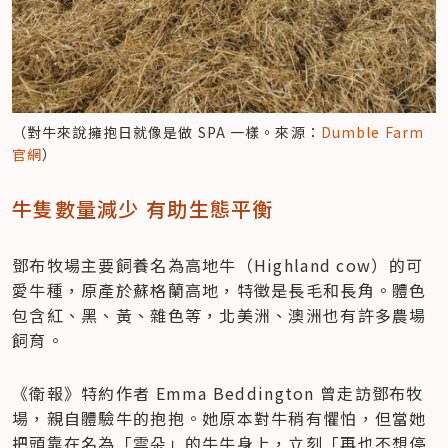
（對牛來說擁抱日就像是做 SPA 一樣。來源：
Dumble Farm 
官網
）
牛隻數量減少 有助生態平衡
鄧布牧場主要飼養名為高地牛（Highland cow）的可
愛牛種，原產於蘇格蘭高地，特徵是長毛和長角。體色
包含紅、黑、黃、雜色等，北美洲、澳洲也有許多農場
飼育。
《衛報》特約作者 Emma Beddington 曾走訪鄧布牧
場，親自體驗牛的抱抱。她原本對牛稍有懼怕，但當她
把頭靠在名為「雲朵」的牛牛身上，立刻「再也不想停