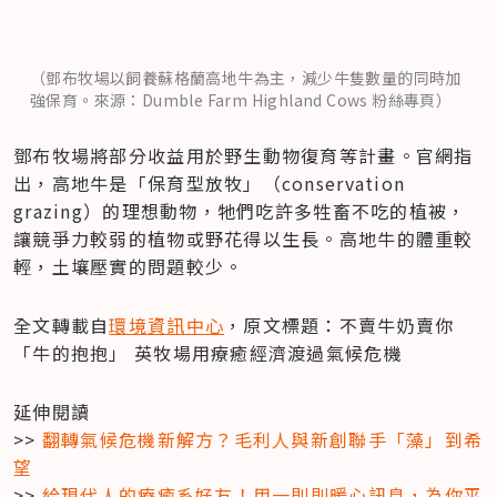
（鄧布牧場以飼養蘇格蘭高地牛為主，減少牛隻數量的同時加
強保育。來源：Dumble Farm Highland Cows 粉絲專頁）
鄧布牧場將部分收益用於野生動物復育等計畫。官網指
出，高地牛是「保育型放牧」（conservation 
grazing）的理想動物，牠們吃許多牲畜不吃的植被，
讓競爭力較弱的植物或野花得以生長。高地牛的體重較
輕，土壤壓實的問題較少。
全文轉載自
環境資訊中心
，原文標題：不賣牛奶賣你
「牛的抱抱」 英牧場用療癒經濟渡過氣候危機
延伸閱讀

>> 
翻轉氣候危機新解方？毛利人與新創聯手「藻」到希
望
>> 
給現代人的療癒系好友！用一則則暖心訊息，為你平