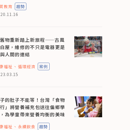
質教育
趨勢
20.11.16
舊物重新踏上新旅程——古風
白屋，維修的不只是電器更是
與人間的連結
康福祉
循環經濟
案例
23.03.15
子的肚子不能等！台灣「食物
行」將營養補充包送往偏鄉學
，為學童帶來營養均衡的美味
康福祉
永續飲食
趨勢