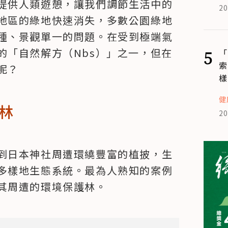
提供人類遊憩，讓我們調節生活中的
20
地區的綠地快速消失，多數公園綠地
種、景觀單一的問題。在受到極端氣
的「自然解方（Nbs）」之一，但在
5
「
索
呢？
樣
健
林
20
到日本神社周遭環繞豐富的植披，生
多樣地生態系統。最為人熟知的案例
其周遭的環境保護林。