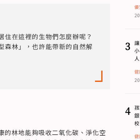
優
20
居住在這裡的生物們怎麼辦呢？
3
讓
型森林」，也許能帶新的自然解
小
人
健
20
4
孩
銀
校
康的林地能夠吸收二氧化碳、淨化空
健