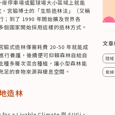
，在一座停車場或籃球場大小區域上就能
年代，宮脇博士的「生態造林法」（又稱
；到了 1990 年開始擴及世界各
多個國家開始採用這樣的造林方式。
文章
式造林僅需耗費 20-50 年就能成
人力進行養護，後續便可仰賴森林自給自
陸域
生種多層次混合種植，讓小型森林能
充足的食物來源與棲息空間。
氣候
地造林
r a Livable Climate 與 SUGi，