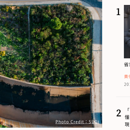
1
省
責
20
2
「
懂
Photo Credit：SUGi
現