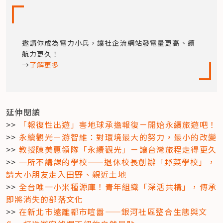
邀請你成為電力小兵，讓社企流網站發電量更高、續
航力更久！

→
了解更多
延伸閱讀

>> 
「報復性出遊」害地球承擔報復－開始永續旅遊吧！
>> 
永續觀光－游智維：對環境最大的努力，最小的改變
>> 
教授陳美惠領隊「永續觀光」－讓台灣旅程走得更久
>> 
一所不講課的學校——退休校長創辦「野菜學校」，
請大小朋友走入田野、親近土地
>> 
全台唯一小米種源庫！青年組織「深活共構」，傳承
即將消失的部落文化
>> 
在新北市遠離都市喧囂——銀河社區整合生態與文