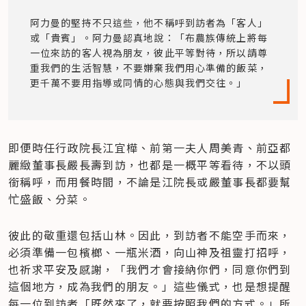
阿力曼的堅持不只這些，他不稱呼到訪者為「客人」
或「貴賓」。阿力曼認真地說：「布農族傳統上將每
一位來訪的客人視為朋友，彼此平等對待，所以請尊
重我們的生活智慧，不要嫌棄我們用心準備的飯菜，
更千萬不要用指導或同情的心態與我們交往。」
即便時任行政院長江宜樺、前第一夫人周美青、前亞都
麗緻董事長嚴長壽到訪，也都是一概平等看待，不以頭
銜稱呼，而用餐時間，不論是江院長或嚴董事長都要幫
忙盛飯、分菜。
彼此的敬重還包括山林。因此，到訪者不能空手而來，
必須準備一包檳榔、一瓶米酒，向山神及祖靈打招呼，
也祈求平安及感謝，「我們才會接納你們，同意你們到
這個地方，成為我們的朋友。」這些儀式，也是想提醒
每一位到訪者「既然來了，就要按照我們的方式。」所