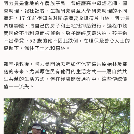
阿力曼是當地的布農族子民，曾經歷高中母語老師、國
會助理、報社記者、生態研究員至大學研究助理的不同
職涯。17 年前得知有財團準備要收購這片山林，阿力曼
四處籌錢、將自己的房子和土地抵押給銀行，過程中幾
度因繳不出利息而被催繳、房子歷經反覆法拍、孩子繳
不出學貸。52 歲的他不因此跌倒，在環保及善心人士的
協助下，保住了土地和森林。
艱辛搶救後，阿力曼開始思考如何保育這片原始林及部
落的未來。尤其原住民有他們的生活方式——跟自然共
生共榮的生活方式，但在經濟開發過程中，這些傳統價
值一一流失。