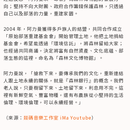
向；堅持不向大財團、政府合作籌錢保護森林，只透過
自己以及部落的力量，重建家園。
2004 年，阿力曼獲得多戶族人的結盟，共同合作成立
「原始部落重建基金會」開始管理土地，他把土地捐給
基金會，希望能透過「環境信託」，將森林留給大家；
也經過共同商議，決定將富有自然資產、文化底蘊、部
落生態的這裡，命名為「森林文化博物館」。
阿力曼說，「搶救下來，要傳承我們的文化，重新連結
人跟土地永續的關係，就是『森林銀行』的概念。我們
老人說，只要樹留下來、土地留下來，利息用不完。這
裡有新鮮空氣、豐富物種，還有布農族從小堅持的生活
倫理、環境倫理，可以永續經營。」
（來源：
燚碼音樂工作室 iMa Youtube
）