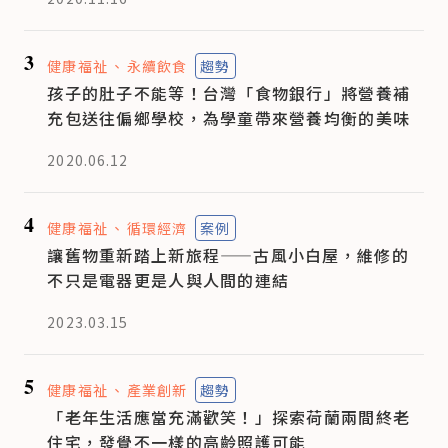
3
健康福祉
永續飲食
趨勢
孩子的肚子不能等！台灣「食物銀行」將營養補
充包送往偏鄉學校，為學童帶來營養均衡的美味
2020.06.12
4
健康福祉
循環經濟
案例
讓舊物重新踏上新旅程——古風小白屋，維修的
不只是電器更是人與人間的連結
2023.03.15
5
健康福祉
產業創新
趨勢
「老年生活應當充滿歡笑！」探索荷蘭兩間終老
住宅，發覺不一樣的高齡照護可能