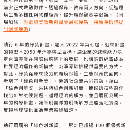
前夕正式啟動徵件。透過保育、教育兩大方向，促進環
境生態多樣性與物種復育、提升環保觀念等倡議。（同
場加映：
聯電綠獎做新創團隊最強後盾，持續為環境提
出創新策略
）
執行 6 年的綠獎計畫，邁入 2022 年第七屆，迎來計畫
的轉型。2050 年淨零轉型目標，讓企業的減碳能力決
定台灣產業在國際供應鏈上的發展，也讓循環經濟成為
世界經濟運作的新模式，為淨零碳排提供重要的方式。
對此，綠獎從原來致力於環境保護、生態保育的面向，
新增了「綠色創新獎」，邀請社企流共同策動。藉由
「綠色創新獎」來扶植綠色創新組織，期盼透這些夥伴
找出針對氣候變遷、循環經濟的解方，並且展開為期一
年的輔導計畫，讓新創團隊的創新解方更能落地實踐，
反轉地球暖化並為產業轉綠加速。
執行兩屆的「綠色創新獎」，累計已超過 100 個優秀新