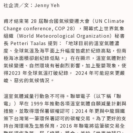
社企流／文：Jenny Yeh
甫才結束第 28 屆聯合國氣候變遷大會（UN Climate 
Change conference, COP 28），開幕式上世界氣象
組織（World Meteorological Organization）秘書
長 Petteri Taalas 提到：「地球目前的溫室氣體濃
度、全球氣溫及海平面上升幅度皆處於紀錄高點，但南
極海冰面積卻創紀錄低點。」在在顯示，溫室氣體對於
氣候變遷、自然環境有著劇烈影響，加上聖嬰現象，使
得2023 年全球氣溫打破紀錄， 2024 年可能迎來更嚴
峻、惡劣的氣候情況。
溫室氣體減量行動急不可待。聯華電子（以下稱「聯
電」）早在 1999 年推動各項溫室氣體自願減量計劃與
措施，並取得環保署碳權認可；2014 年更與中龍鋼鐵
簽下台灣第一筆環保署認可的碳權交易。為了更好的支
持台灣環境及生態保育，2016 年聯電將這筆碳交易全
數所得作為第一屆「綠獎」獎金，並於「世界地球日」