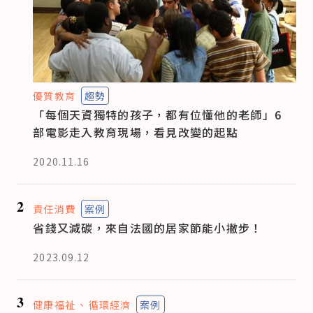
優質教育
趨勢
「每個天資獨特的孩子，都有位懂他的老師」6
部電影走入教育現場，看見改變的起點
2020.11.16
2
責任消費
案例
省錢又減碳，來自法國的居家節能小撇步！
2023.09.12
3
健康福祉
循環經濟
案例