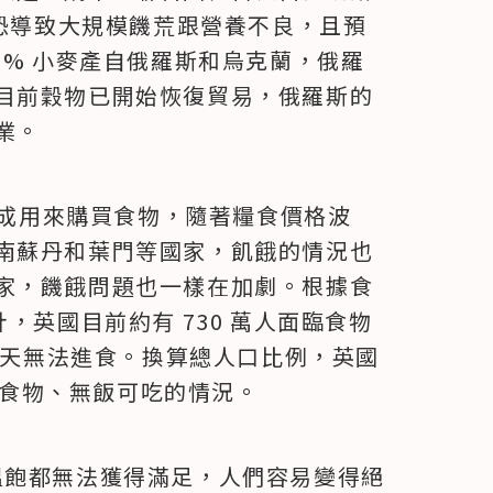
，戰爭恐導致大規模饑荒跟營養不良，且預
0% 小麥產自俄羅斯和烏克蘭，俄羅
目前穀物已開始恢復貿易，俄羅斯的
業。
5 成用來購買食物，隨著糧食價格波
南蘇丹和葉門等國家，飢餓的情況也
家，饑餓問題也一樣在加劇。根據食
）統計，英國目前約有 730 萬人面臨食物
少一天無法進食。換算總人口比例，英國
缺乏食物、無飯可吃的情況。
基本溫飽都無法獲得滿足，人們容易變得絕