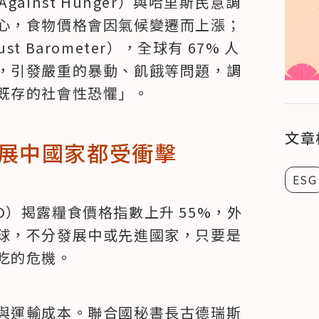
Against Hunger）與哈里斯民意調
心，食物價格會因氣候變遷而上漲；
 Barometer），全球有 67% 人
，引發嚴重的暴動、飢餓等問題，調
既存的社會性恐懼」。
文章
展中國家都受衝擊
ESG
FAO）揭露糧食價格指數上升 55%，外
球，不分發展中或先進國家，只要是
吃的危機。
與運輸成本。聯合國秘書長古德瑞斯