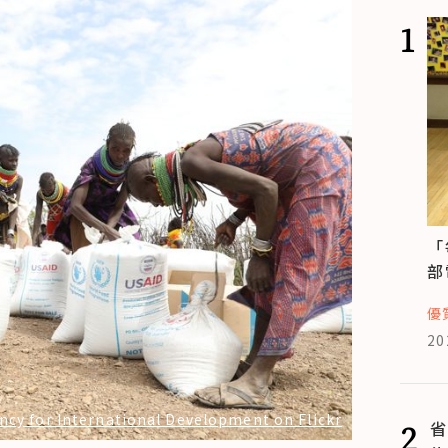
1
「
部
優
20
cy for International Development on Flickr
2
省