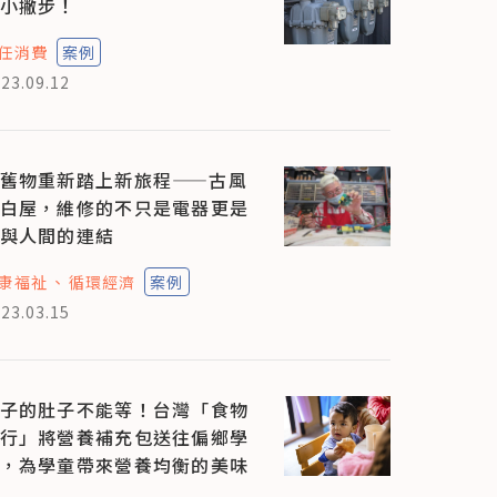
小撇步！
任消費
案例
23.09.12
舊物重新踏上新旅程——古風
白屋，維修的不只是電器更是
與人間的連結
康福祉
循環經濟
案例
23.03.15
子的肚子不能等！台灣「食物
行」將營養補充包送往偏鄉學
，為學童帶來營養均衡的美味