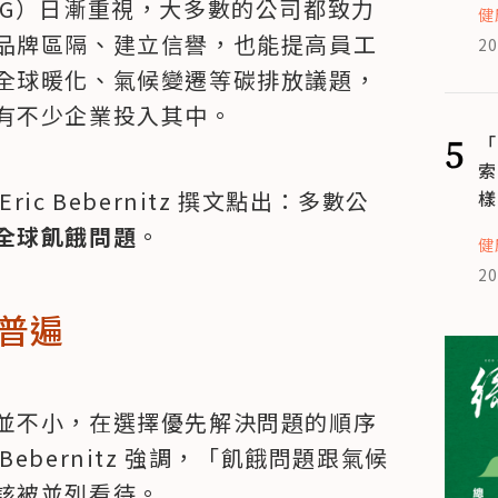
SG）日漸重視，大多數的公司都致力
健
品牌區隔、建立信譽，也能提高員工
20
全球暖化、氣候變遷等碳排放議題，
有不少企業投入其中。
5
「
索
樣
c Bebernitz 撰文點出：多數公
全球飢餓問題
。
健
20
普遍
並不小，在選擇優先解決問題的順序
bernitz 強調，「飢餓問題跟氣候
該被並列看待。