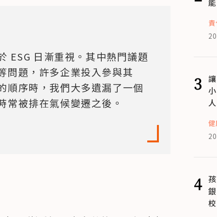
能
責
20
 ESG 日漸重視。其中熱門議題
等問題，許多企業投入參與其
3
讓
的順序時，我們大多遺漏了一個
小
時常被排在氣候變遷之後。
人
健
20
4
孩
銀
校