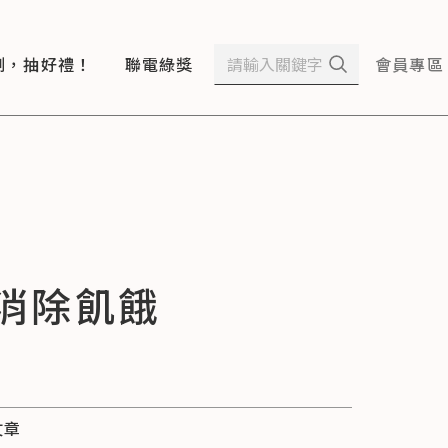
測，抽好禮！
聯電綠獎
會員專區
：消除飢餓
文章