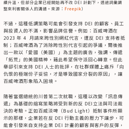
續升溫，但部分企業已經開始再不改 DEI 計劃下，透過詞彙調
整來利害關係人的溝通。來源：
Freepik
）
不過，這種低調策略可能會引發支持 DEI 的顧客、員工
與投資人的不滿，影響品牌信譽。例如：百威啤酒在 
2023 年 4  月請來跨性別網紅代言，遭反 DEI 支持者抵
制；百威啤酒為了消除跨性別代言引起的爭議，爾後推
出一款以「愛國（美國）」為主題的廣告，強調、傳遞
「拓荒」的美國精神，藉此希望保守派回心轉意。但此
舉卻引來支持 DEI 人士的批評，在社群媒體上痛斥「向
仇恨的極端份子妥協，才是導致國家分裂的原因」，讓
百威啤酒形象陷入困境。
隨著當選總統的川普第二次就職，這種以改變「訊息傳
遞」為基礎的縮寫策略將受到新的反 DEI立法與司法裁
決的考驗。正如百威淡啤（Bud Light）抵制事件所顯
示的那樣，企業若在反 DEI 行動主義的壓力下讓步，可
能會引發來自支持企業 DEI 計畫的顧客與客戶的反彈，