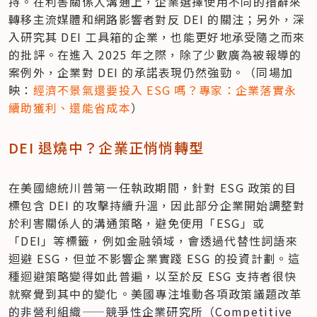
持。在利害關係人溝通上，企業選擇使用不同的措辭來
轉移主流媒體和網路影響者對反 DEI 的關注；另外，深
入研究其 DEI 工具箱的企業，也能更好地承受隨之而來
的批評。在進入 2025 年之際，除了少數廣為被報導的
案例外，企業對 DEI 的承諾表現仍然強勁。（同場加
映：
經濟不景氣還要投入 ESG 嗎？專家：企業落實永
續助獲利、還能省成本
）
DEI 退燒中？企業正悄悄轉型
在美國總統川普第一任執政期間，針對 ESG 政策的目
標包含 DEI 的攻擊持續升溫，因此部分企業開始調整對
於利害關係人的溝通策略，避免使用「ESG」或
「DEI」等標籤，例如金融領域，會透過代替性詞語來
迴避 ESG，但並不影響企業實踐 ESG 的投資計劃。這
種迴避策略變得如此普遍，以至於反 ESG 支持者很快
就察覺到其中的變化。美國專注堆動各項政策議題改革
的非營利組織——競爭性企業研究所（Competitive 