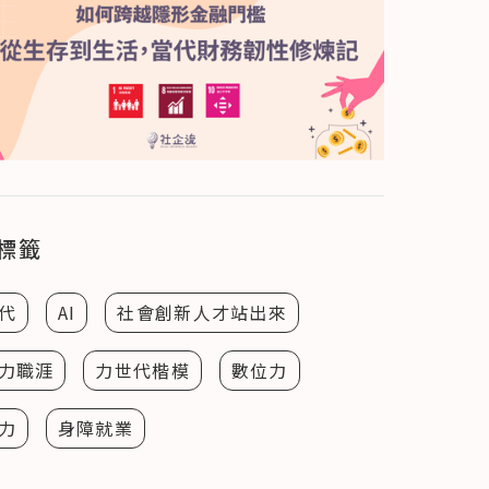
標籤
代
AI
社會創新人才站出來
力職涯
力世代楷模
數位力
力
身障就業