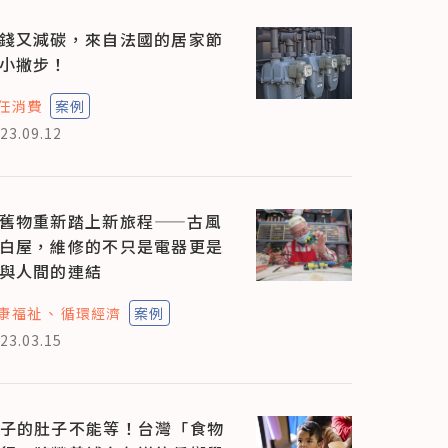
錢又減碳，來自法國的居家節
小撇步！
任消費
案例
23.09.12
舊物重新踏上新旅程——古風
白屋，維修的不只是電器更是
與人間的連結
康福祉
循環經濟
案例
23.03.15
子的肚子不能等！台灣「食物