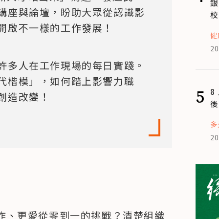
銀
講座與論壇，盼助大眾從認識影
校
開啟不一樣的工作發展！
健
20
許多人在工作現場的每日實踐。
代楷模」，如何踏上影響力職
5
8
創造改變！
後
多
20
作、更愛從零到一的挑戰？清楚組織