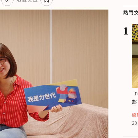
熱門
1
「
部
優
20