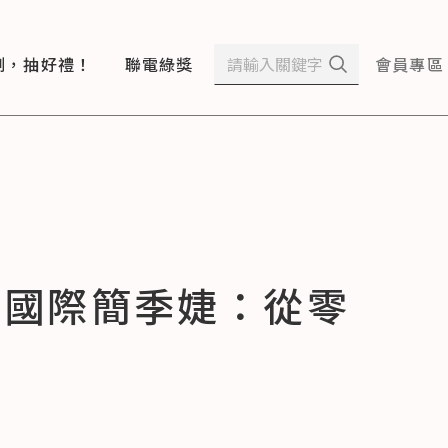
測，抽好禮！
聯電綠獎
會員專區
水國際簡季婕：從零