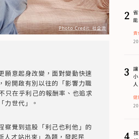
2
省
能
Photo Credit: 社企流
責
20
3
讓
更願意起身改變，面對變動快速
小
，盼開啟有別以往的「影響力職
人
。他們不只在乎利己的報酬率、也追求
健
「力世代」。
20
程察覺到這股「利己也利他」的
4
孩
新人才站出來」為題，發起民