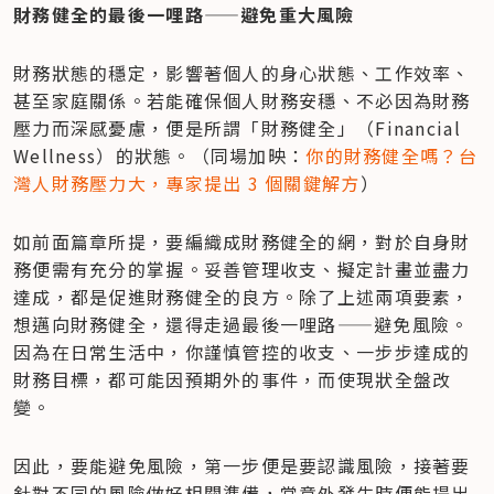
財務健全的最後一哩路——避免重大風險
財務狀態的穩定，影響著個人的身心狀態、工作效率、
甚至家庭關係。若能確保個人財務安穩、不必因為財務
壓力而深感憂慮，便是所謂「財務健全」（Financial 
Wellness）的狀態。（同場加映：
你的財務健全嗎？台
灣人財務壓力大，專家提出 3 個關鍵解方
）
如前面篇章所提，要編織成財務健全的網，對於自身財
務便需有充分的掌握。妥善管理收支、擬定計畫並盡力
達成，都是促進財務健全的良方。除了上述兩項要素，
想邁向財務健全，還得走過最後一哩路——避免風險。
因為在日常生活中，你謹慎管控的收支、一步步達成的
財務目標，都可能因預期外的事件，而使現狀全盤改
變。
因此，要能避免風險，第一步便是要認識風險，接著要
針對不同的風險做好相關準備，當意外發生時便能提出