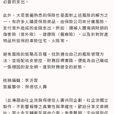
必要的支出。
此外，大眾普遍熟悉的保險也是面對上述風險的解方之
一，有許多人購買保險商品，由保險公司來分攤風險，
支付意外造成的金錢支出。例如：彌補人體傷病財損的
傷害險（意外險）、健康險（醫療險），以及針對財產
物品所投保的車險住宅、火險等。
避免風險的策略百百種，找到適合自己的風險管理方
法，並搭配收支管控、財務目標實踐，便能為自己織成
一張穩固的安全網、達到財務健全的狀態。
核稿編輯：李沂霖

策展夥伴：保德信人壽
（此專題由社企流與保德信人壽共同企劃、社企流獨立
製作，不影響報導之真實性與準確性。歡迎分享文章網
址，禁止全文轉載至其他介面。免責聲明：文中提到任