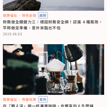
健康福祉
綠色金融
趨勢
財務健全關鍵力三：穩固財務安全網！認識 4 種風險，
平時做足準備、意外來臨也不怕
2019.06.03
健康福祉
尊嚴就業
案例
在「職人淬」喝一杯專業咖啡，佐豐富的人生歷練