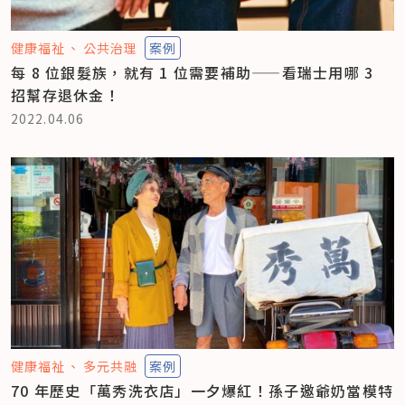
健康福祉
公共治理
案例
每 8 位銀髮族，就有 1 位需要補助——看瑞士用哪 3
招幫存退休金！
2022.04.06
健康福祉
多元共融
案例
70 年歷史「萬秀洗衣店」一夕爆紅！孫子邀爺奶當模特