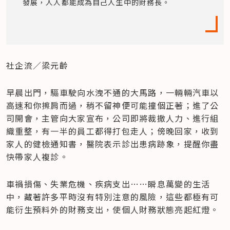
發展，人人都能成為自己人生中的財務長。
社企流／梁元齡
早晨出門，驅車駛向水洩不通的大馬路，一輛輛汽車以
高速和你擦肩而過，稍不留神便可能撞個正著；進了公
司開會，主管向大家宣布，公司即將裁撤人力、進行組
織重整，有一半的員工都得打包走人；傍晚回家，收到
家人的健檢通知書，醫院表示診出患病跡象，提醒你盡
快帶家人複診。
車禍損傷、失業危機、疾病支出……瞬息萬變的生活
中，藏著許多平時沒有特別注意的風險，這些都極有可
能衍生預料外的財務支出，使個人財務狀態亮起紅燈。