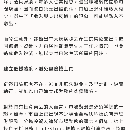
除了通貨膨脹，許多人也常輕忽，退出職場後的閒暇時
間增加，因而使日常支出被低估，再加上退休後收入減
少，衍生了「收入與支出反轉」的現象，可能導致入不
敷出。
而發生意外、診斷出重大疾病隨之產生的醫療支出；或
因傷病、資遣、非自願性離職等失去工作之情形，也會
造成收入銳減、無以支付日常生活所需的困境。
建立後援體系，避免風險找上門
雖然風險無處不在，卻並非無法避免。及早計劃、踏實
執行，就能為自己建立起財務的後援體系。
對於持有投資商品的人而言，市場動盪是必須掌握的一
環。如今，市面上已出現不少結合金融與科技的智慧理
財服務，分擔投資人追蹤市場動態的壓力。例如：線上
投資分析服務 TradeStops 根據大數據和演算法，協助