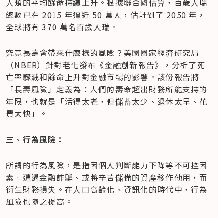
人類的平均餘命持續上升。根據聯合國估算，百歲人瑞
總數已在 2015 年逼近 50 萬人，估計到了 2050 年，
全球將有 370 萬名百歲人瑞。
究竟長壽會帶來什麼樣的風險？美國國家經濟研究局
（NBER）針對老化發布《金融創新報告》，分析了死
亡率驟減和餘命上升對金融市場的影響。該份報告將
「長壽風險」定義為：人們的壽命超出財務所能支持的
年限，也就是「活得太老，但儲蓄太少、退休太早、花
費太快」。
三、行為風險：
所謂的行為風險，是指因個人判斷能力下降等不可控因
素，遭遇金融詐騙、或將辛苦儲備的資產移作他用，而
衍生財務損失。在人口高齡化、資訊化的時代中，行為
風險也隨之提高。