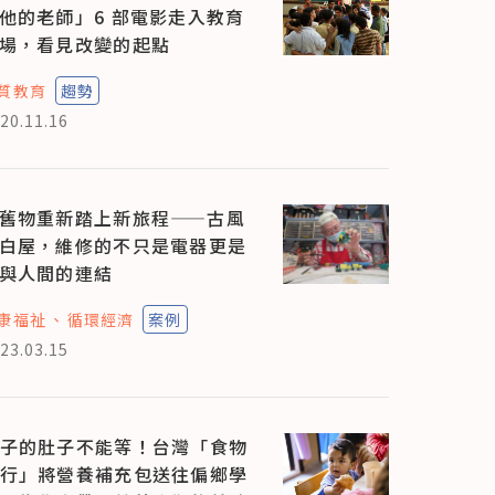
他的老師」6 部電影走入教育
場，看見改變的起點
質教育
趨勢
20.11.16
舊物重新踏上新旅程——古風
白屋，維修的不只是電器更是
與人間的連結
康福祉
循環經濟
案例
23.03.15
子的肚子不能等！台灣「食物
行」將營養補充包送往偏鄉學