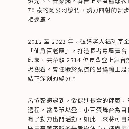
燈光下、音樂起，舞台上穿著籃球衣
70 歲的阿公阿嬤們，熱力四射的舞
相逕庭。
2012 至 2022 年，弘道老人福利
「仙角百老匯」，打造長者專屬舞台
印象，共帶領 2814 位長輩登上舞台
場觀看。曾任職於弘道的呂協翰正是
結下深刻的緣分。
呂協翰體認到，欲促進長輩的健康，
過程。當長輩以登上小巨蛋舞台為目
有了動力出門活動，如此一來將可自
區中有越來越多長者投注心力準備表