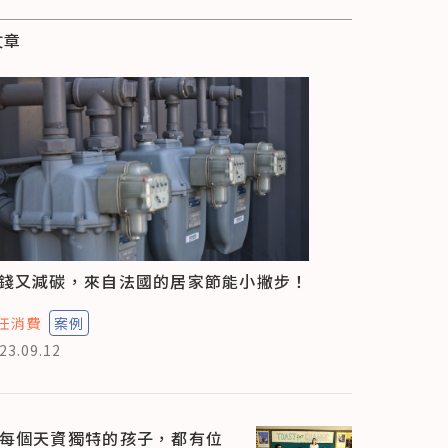
文章
錢又減碳，來自法國的居家節能小撇步！
任消費
案例
23.09.12
每個天資獨特的孩子，都有位