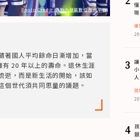
懂
Photo Credit: 勞動力發展數位服務平台
現
優
20
隨著國人平均餘命日漸增加，當
3
讓
擁有 20 年以上的壽命。退休生涯
小
流逝，而是新生活的開始，該如
人
這個世代須共同思量的議題。
健
20
4
孩
銀