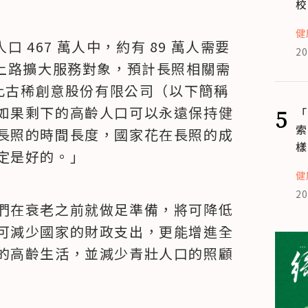
校
健
口 467 萬人中，約有 89 萬人需要
20
.0 上路擴大服務對象，預計長照相關需
對此古稀創意股份有限公司（以下簡稱
如果剩下的高齡人口可以永遠保持健
5
「
索
長照的時間長度，國家花在長照的成
樣
定是好的。」
健
20
們在衰老之前就做足準備，將可降低
可減少國家的財政支出，更能增進全
的高齡生活，並減少青壯人口的照顧