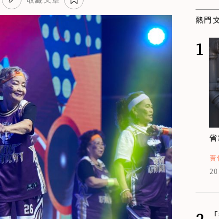
熱門
1
省
責
20
2
「