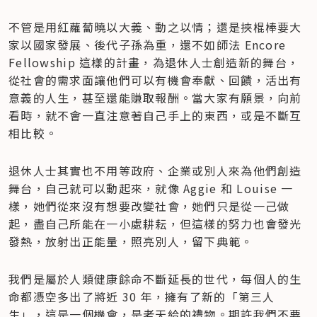
不管是用紅蘿蔔曉以大義、動之以情；還是挾棍棒要大
家以國家發展、後代子孫為重，還不如師法 Encore 
Fellowship 這樣的計畫，為退休人士創造新的舞台，
從社會的需求面讓他們可以有機會奉獻、回饋，活出有
意義的人生，甚至還能賺取報酬。當大家有願景，向前
看時，就不會一直注意著自己手上的東西，或是不斷互
相比較。
退休人士其實也不用等政府、企業或別人來為他們創造
舞台，自己就可以動起來，就像 Aggie 和 Louise 一
樣，她們從來沒有想要改變社會，她們只是從一己做
起，盡自己所能在一小處耕耘，但這樣的努力也會發光
發熱，放射出正能量，照亮別人，留下典範。
我們是屬於人類健康餘命不斷延長的世代，每個人的生
命都憑空多出了將近 30 年，擁有了新的「第三人
生」，這是一個機會，是老天給的禮物。期許我們不要