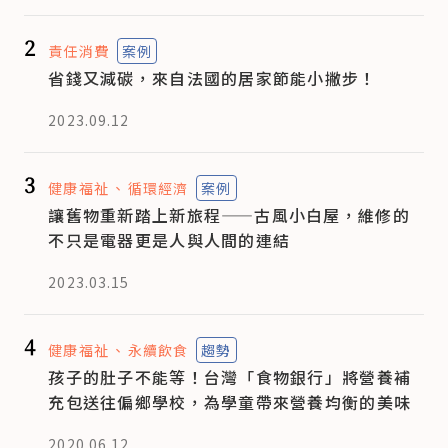
2
責任消費
案例
省錢又減碳，來自法國的居家節能小撇步！
2023.09.12
3
健康福祉
循環經濟
案例
讓舊物重新踏上新旅程——古風小白屋，維修的
不只是電器更是人與人間的連結
2023.03.15
4
健康福祉
永續飲食
趨勢
孩子的肚子不能等！台灣「食物銀行」將營養補
充包送往偏鄉學校，為學童帶來營養均衡的美味
2020.06.12