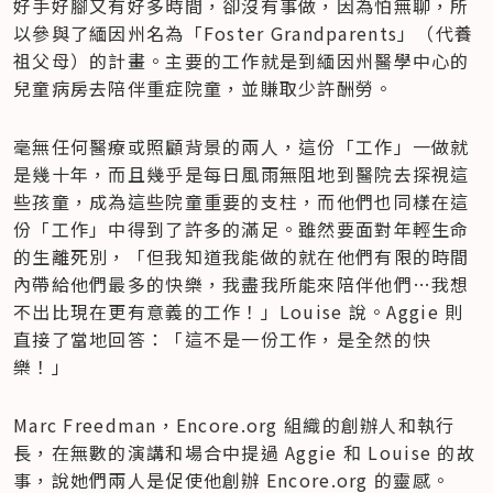
好手好腳又有好多時間，卻沒有事做，因為怕無聊，所
以參與了緬因州名為「Foster Grandparents」（代養
祖父母）的計畫。主要的工作就是到緬因州醫學中心的
兒童病房去陪伴重症院童，並賺取少許酬勞。
毫無任何醫療或照顧背景的兩人，這份「工作」一做就
是幾十年，而且幾乎是每日風雨無阻地到醫院去探視這
些孩童，成為這些院童重要的支柱，而他們也同樣在這
份「工作」中得到了許多的滿足。雖然要面對年輕生命
的生離死別，「但我知道我能做的就在他們有限的時間
內帶給他們最多的快樂，我盡我所能來陪伴他們…我想
不出比現在更有意義的工作！」Louise 說。Aggie 則
直接了當地回答：「這不是一份工作，是全然的快
樂！」
Marc Freedman，Encore.org 組織的創辦人和執行
長，在無數的演講和場合中提過 Aggie 和 Louise 的故
事，說她們兩人是促使他創辦 Encore.org 的靈感。