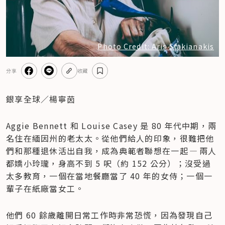
Photo Credit: Aris Sfakianakis
分享
收藏
銀享全球／楊寧茵
Aggie Bennett 和 Louise Casey 是 80 年代中期，兩
名住在緬因州的老太太。從他們給人的印象，很難把他
們和那種退休活出自我，成為典範者聯想在一起 — 兩人
都嬌小玲瓏，身高不到 5 呎（約 152 公分）；沒受過
太多教育，一個在當地餐廳當了 40 年的女侍；一個一
輩子在紙廠當女工。
他們 60 餘歲離開日常工作時非常恐慌，因為發現自己