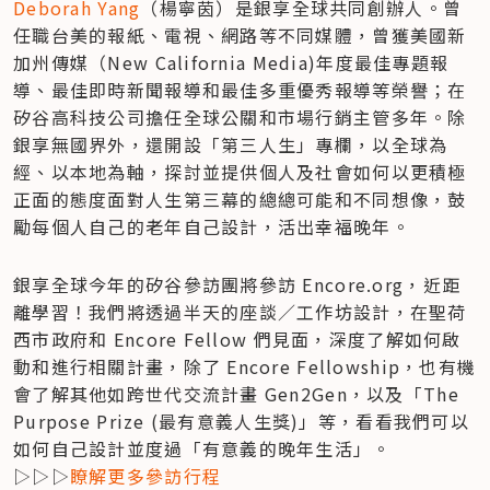
Deborah Yang
（楊寧茵）是銀享全球共同創辦人。曾
任職台美的報紙、電視、網路等不同媒體，曾獲美國新
加州傳媒（New California Media)年度最佳專題報
導、最佳即時新聞報導和最佳多重優秀報導等榮譽；在
矽谷高科技公司擔任全球公關和市場行銷主管多年。除
銀享無國界外，還開設「第三人生」專欄，以全球為
經、以本地為軸，探討並提供個人及社會如何以更積極
正面的態度面對人生第三幕的總總可能和不同想像，鼓
勵每個人自己的老年自己設計，活出幸福晚年。
銀享全球今年的矽谷參訪團將參訪 Encore.org，近距
離學習！我們將透過半天的座談／工作坊設計，在聖荷
西市政府和 Encore Fellow 們見面，深度了解如何啟
動和進行相關計畫，除了 Encore Fellowship，也有機
會了解其他如跨世代交流計畫 Gen2Gen，以及「The 
Purpose Prize (最有意義人生獎)」等，看看我們可以
如何自己設計並度過「有意義的晚年生活」。

▷▷▷
瞭解更多參訪行程