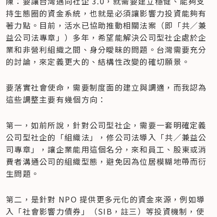
陳：要讓台灣邁向社企 3.0，就需要建立穩健、能夠支
持生態圈的資金系統，也就是必須讓影響力投資能夠有
著力點。目前，活水已協助推動相關法案（即「共／兼
益公司法專章」）多年，希望能解決公司型社企處於企
業和非營利組織之間、身分曖昧的問題。台灣需要充分
的討論，來定義更大的、結構性改變的確切願景。
要落實社會使命，需要制度面的建立與調適，而我認為
這些調整主要有幾個方向：
第一，如前所說，針對公司型社企，需要一套明確定義
公司型社企的「組織法」，修公司法導入「共／兼益公
司專章」，讓企業能用這個名分，來和員工、股東或消
費者溝通公司的組織型態，避免因為位居模糊地帶而衍
生問題。
第二，是針對 NPO 提供更多元化的資金來源，例如導
入「社會影響力債券」（SIB，註三）等投資機制，使 