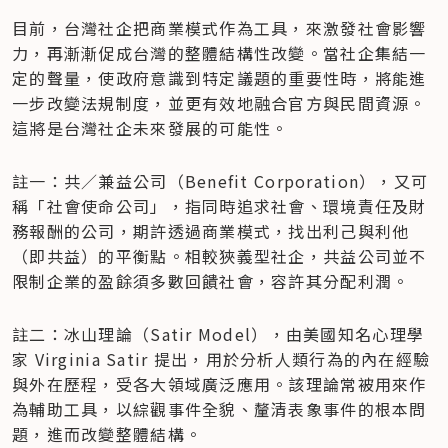
目前，台灣社企把商業模式作為工具，來激發社會影響
力，再漸漸促成台灣的整體結構性改變。當社企集結一
定的聲量，使政府意識到特定議題的重要性時，將能進
一步改變法規制度，並更有效地融合官方與民間資源。
這將是台灣社企未來發展的可能性。
註一：共／兼益公司（Benefit Corporation），又可
稱「社會使命公司」，指同時追求社會、環境責任及財
務報酬的公司，期許透過商業模式，找出利己與利他
（即共益）的平衡點。相較狹義型社企，共益公司並不
限制企業的盈餘須多數回饋社會，容許其分配利潤。
註二：冰山理論（Satir Model），由美國知名心理學
家 Virginia Satir 提出，用於分析人類行為的內在經驗
與外在歷程，受各大領域廣泛應用。該理論常被用來作
為輔助工具，以綜觀事件全貌、釐清表象事件的根本問
題，進而改變整體結構。