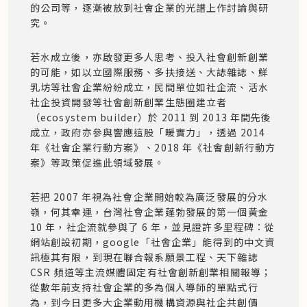
的公司等，逐漸被放到社會企業的光譜上作討論與研
究。
若水成立後，亦啟發更多人思考、投入社會創新創業
的可能，如以立國際服務、多扶接送、大誌雜誌、鮮
乳坊等社會企業紛紛成立，民間單位如社企流、活水
社企投資開發等社會創新創業生態圈建立者
（ecosystem builder）於 2011 到 2013 年間先後
成立，政府亦參與響應這股「暖實力」，透過 2014 
年《社會企業行動方案》、2018 年《社會創新行動方
案》等政策促進此領域發展。
若把 2007 年視為社會企業開始較為廣泛發展的分水
嶺，何其幸運，台灣社會企業蓬勃發展的第一個黃金 
10 年，社企流就參與了 6 年，並見證許多里程碑：從
網站創設初期，google「社會企業」能得到的中文資
訊極其有限，到現在聯合報系願景工程、天下雜誌 
CSR 頻道等主流媒體固定有社會創新創業相關報導；
從數年前支持社會企業的多為個人導師的單點式行
為，到今日更多大企業動用機構資源與社企共創價