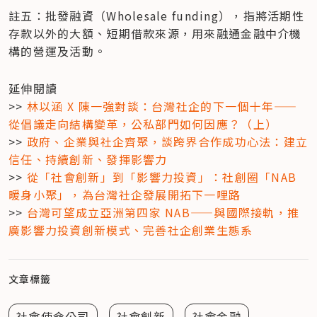
註五：批發融資（Wholesale funding），指將活期性
存款以外的大額、短期借款來源，用來融通金融中介機
構的營運及活動。
延伸閱讀

>> 
林以涵 X 陳一強對談：台灣社企的下一個十年——
從倡議走向結構變革，公私部門如何因應？（上）
>> 
政府、企業與社企齊聚，談跨界合作成功心法：建立
信任、持續創新、發揮影響力
>> 
從「社會創新」到「影響力投資」：社創圈「NAB 
暖身小聚」，為台灣社企發展開拓下一哩路
>> 
台灣可望成立亞洲第四家 NAB——與國際接軌，推
廣影響力投資創新模式、完善社企創業生態系
文章標籤
社會使命公司
社會創新
社會金融