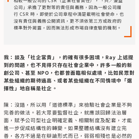
相較一般公司的 CSR（企業社會責任），「共／兼益
公司」承擔了更對等的責任與義務，因為一般公司履
行 CSR 時，即使於公司章程中清楚載明社會使命，也
沒有責任與義務公開資訊，更不須依第三方或政府的
標準對外揭露，因而無法形成市場自律查驗的機制。
我：談及「社企當責」，的確有很多困境，Ray 上述提
到的問題，也不見得只存在社會企業中，許多一般的新
創公司、甚至 NPO，也都曾面臨相似處境，比如民眾對
某些組織的期待過高、或者某些組織在不同情境中「選
擇性」地自稱是社企。
陳：沒錯，所以用「道德標準」來檢驗社會企業是不夠
完善的做法。若大眾要監督社企，就應該回歸法治層
面，賦予公司型社企明確定義、相關制度及配套，才能
進一步促成結構性的轉變。如果整體結構沒有建立完
善，各方不過是在辯論形式而已，弱弱相殘也是必然的