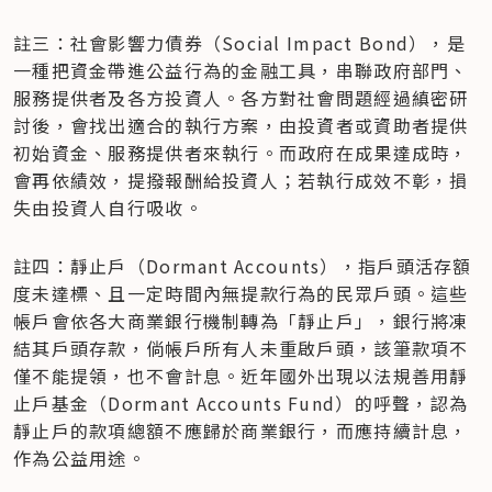
註三：社會影響力債券（Social Impact Bond），是
一種把資金帶進公益行為的金融工具，串聯政府部門、
服務提供者及各方投資人。各方對社會問題經過縝密研
討後，會找出適合的執行方案，由投資者或資助者提供
初始資金、服務提供者來執行。而政府在成果達成時，
會再依績效，提撥報酬給投資人；若執行成效不彰，損
失由投資人自行吸收。
註四：靜止戶（Dormant Accounts），指戶頭活存額
度未達標、且一定時間內無提款行為的民眾戶頭。這些
帳戶會依各大商業銀行機制轉為「靜止戶」，銀行將凍
結其戶頭存款，倘帳戶所有人未重啟戶頭，該筆款項不
僅不能提領，也不會計息。近年國外出現以法規善用靜
止戶基金（Dormant Accounts Fund）的呼聲，認為
靜止戶的款項總額不應歸於商業銀行，而應持續計息，
作為公益用途。