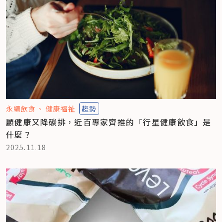
永續飲食
健康福祉
趨勢
顧健康又降碳排，近百專家齊推的「行星健康飲食」是
什麼？
2025.11.18