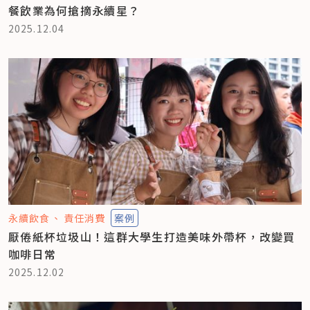
餐飲業為何搶摘永續星？
2025.12.04
永續飲食
責任消費
案例
厭倦紙杯垃圾山！這群大學生打造美味外帶杯，改變買
咖啡日常
2025.12.02