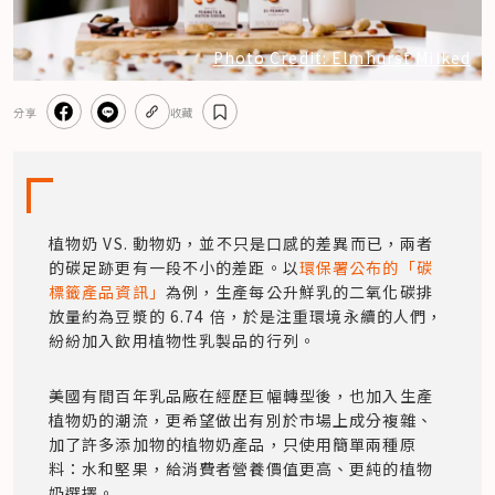
Photo Credit: Elmhurst Milked
分享
收藏
植物奶 VS. 動物奶，並不只是口感的差異而已，兩者
的碳足跡更有一段不小的差距。以
環保署公布的「碳
標籤產品資訊」
為例，生產每公升鮮乳的二氧化碳排
放量約為豆漿的 6.74 倍，於是注重環境永續的人們，
紛紛加入飲用植物性乳製品的行列。
美國有間百年乳品廠在經歷巨幅轉型後，也加入生產
植物奶的潮流，更希望做出有別於市場上成分複雜、
加了許多添加物的植物奶產品，只使用簡單兩種原
料：水和堅果，給消費者營養價值更高、更純的植物
奶選擇。