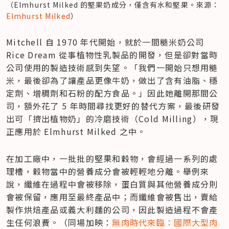
（Elmhurst Milked 的堅果奶成分，僅含有水和堅果。來源：
Elmhurst Milked
）
Mitchell 自 1970 年代開始，就於一間糙米奶公司 
Rice Dream 從事植物性乳製品的開發，但是卻對當時
公司使用的製造技術感到失望。「我們一開始只想用糙
米，最後卻為了讓產品更像牛奶，做出了含有油脂、穩
定劑、增稠劑和石粉的配方食品。」因此她離開那間公
司，額外花了 5 年時間尋找更好的替代方案，最後研發
出可「擠出植物奶」的冷磨技術（Cold Milling），現
正應用於 Elmhurst Milked 之中。
在加工廠中，一批批的堅果和穀物，會經過一系列的處
理槽，穀物當中的營養成分會被輕輕地分離。舉例來
說，纖維在過程中會被移除，蛋白質與其他營養成分則
會被保留，應用至最終產品中；而纖維會被售出，賣給
製作烘焙產品或義大利麵的公司，因此製造過程不會產
生任何浪費。（同場加映：
無肉時代來臨：國際大型肉