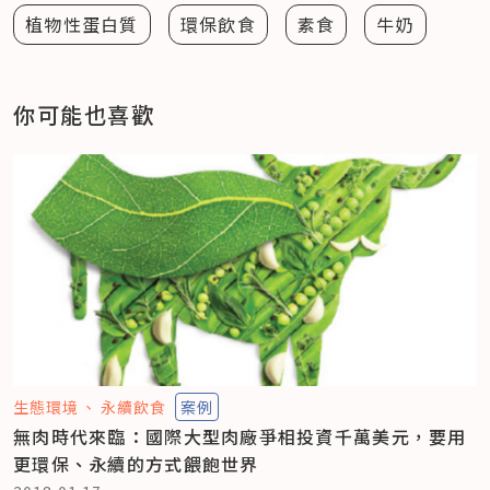
植物性蛋白質
環保飲食
素食
牛奶
你可能也喜歡
生態環境
永續飲食
案例
無肉時代來臨：國際大型肉廠爭相投資千萬美元，要用
更環保、永續的方式餵飽世界