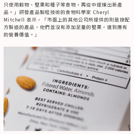
只使用穀物、堅果和種子等食物，再從中提煉出新產
品。」研發產品製程技術的食物科學家 Cheryl 
Mitchell 表示，「市面上的其他公司所提供的則是按配
方製造的產品，他們並沒有添加足量的堅果，達到應有
的營養價值。」