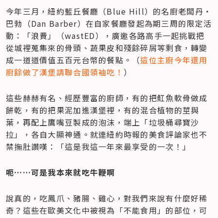
今年三月，紐約藍丘餐廳（Blue Hill）的名廚老闆丹‧
巴勃（Dan Barber）在自家餐廳發起為期三周的限定活
動：「浪費」（wastED），廣邀各路高手一起挑戰把
從城裡蒐集來的骨頭、蔬果皮和殘餘碎屑等剩食，轉變
成一道道價值五百元台幣的餐點。（
這位主廚今年還用
廚餘做了漢堡請聯合國領袖吃！
）
這些赫赫有名、經歷豐富的廚師，有的把魟魚軟骨做成
餅乾，有的把果泥加進漢堡裡，有的混合植物的莖與
葉，再配上鷹嘴豆製成的泡沫，端上「垃圾桶尋寶沙
拉」，各自大顯神通。就連紐約時報的美食評論家也不
禁撫肚讚嘆：「這是我這一年來最享受的一次！」
呃……可是我本來就吃牛鞭啊
說真的，吃鳳爪、豬腸、雞心，對我們來說有什麼好稀
奇？這些在歐美文化中被視為「不能食用」的部位，可