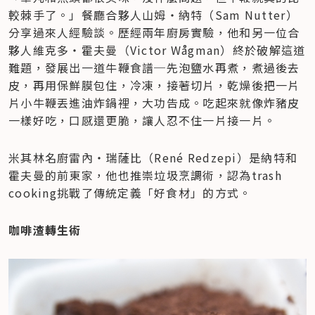
較棘手了。」餐廳合夥人山姆‧納特（Sam Nutter）
分享過來人經驗談。歷經兩年廚房實驗，他和另一位合
夥人維克多‧霍夫曼（Victor Wågman）終於破解這道
難題，發展出一道牛鞭食譜─先泡鹽水再煮，煮過後去
皮，再用保鮮膜包住，冷凍，接著切片，乾燥後把一片
片小牛鞭丟進油炸鍋裡，大功告成。吃起來就像炸豬皮
一樣好吃，口感還更脆，讓人忍不住一片接一片。
米其林名廚雷內‧瑞薩比（René Redzepi）是納特和
霍夫曼的前東家，他也推崇垃圾烹調術，認為trash 
cooking挑戰了傳統定義「好食材」的方式。
咖啡渣轉生術