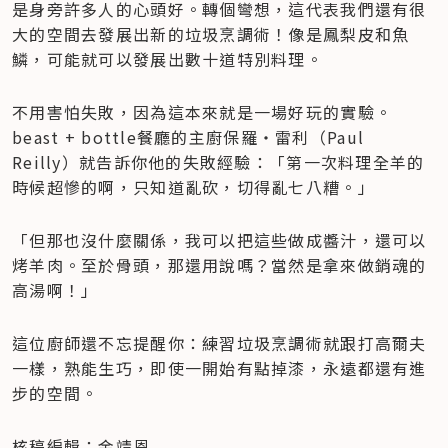
是身旁許多人的心頭好。轉個彎想，這代表我們還有很
大的空間去發展出新的垃圾烹調術！像是鳳梨皮和魚
鱗，可能就可以發展出數十道特別料理。
不用害怕失敗，因為這本來就是一場好玩的實驗。
beast + bottle餐廳的主廚保羅‧雷利（Paul 
Reilly）就告訴你他的失敗經驗：「第一次料理全羊的
時候超慘的啊，只知道亂砍，切得亂七八糟。」
「但那也沒什麼關係，我可以把這些做成醬汁，還可以
烤羊肉。至於骨頭，那還用說嗎？當然是拿來做銷魂的
高湯啊！」
這位廚師還不忘提醒你：練習垃圾烹調術就跟打高爾夫
一樣，熟能生巧，即使一開始有點掉漆，永遠都還有進
步的空間。
核稿編輯：金靖恩