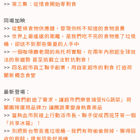
>> 
第三集：從惜食開始零剩食
同場加映

>> 
從整條食物供應鏈，發現你所不知道的食物浪費
>> 
世界上最遙遠的距離，是我們吃不完的食物進了垃圾
桶，卻送不到那些需要的人手中
>> 
一個咖啡廳老闆的烏托邦實驗，在兩年內掀起全球效
法的新趨勢 甚至挑戰立法對抗剩食！
>> 
四名超市員工聯手創業，用自家超市的剩食 打造荷
蘭新概念食堂
最新登場：

>>
「我們創造了需求，讓超市們樂意接受NG蔬菜」荷
蘭團隊運用品牌力 讓醜蔬果變身熱賣商品
>> 
當熱血市民碰上行動派市長，聯手促成西班牙第一個 
「共享冰箱」！
>> 
別把新台幣丟進垃圾桶—我們有時偷偷倒掉、懶得回
收的廚餘，還有這些好商機