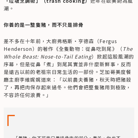
「垃圾烹調術」（trash cooking）
近年在歐美蔚為風
潮。
你養的是一整隻豬，而不只是排骨
差不多在十年前，大廚弗格斯‧亨德森（Fergus 
Henderson）的著作《全隻動物：從鼻吃到尾》（
The 
Whole Beast: Nose-to-Tail Eating
）掀起這股風潮的
序幕，但是從鼻「煮」到尾其實並非什麼新鮮事，反而
是遠古以前的老祖宗日常生活的一部份。芝加哥美度餐
廳主廚李維娓娓道來：「以前農夫養豬，秋天時把豬殺
了，再把肉保存起來過冬。他們會把整隻豬用到極致，
不容許任何浪費。」