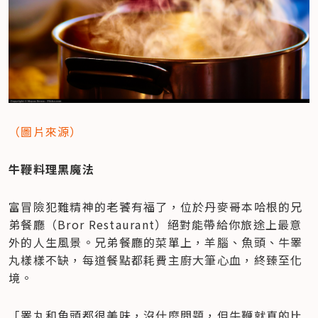
（圖片來源）
牛鞭料理黑魔法
富冒險犯難精神的老饕有福了，位於丹麥哥本哈根的兄
弟餐廳（Bror Restaurant）絕對能帶給你旅途上最意
外的人生風景。兄弟餐廳的菜單上，羊腦、魚頭、牛睪
丸樣樣不缺，每道餐點都耗費主廚大筆心血，終臻至化
境。
「睪丸和魚頭都很美味，沒什麼問題，但牛鞭就真的比