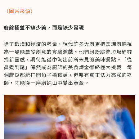
（圖片來源）
廚餘桶並不缺少美，而是缺少發現
除了環境和經濟的考量，現代許多大廚更把烹調廚餘視
為一場能激發創意的實驗遊戲。他們紛紛跳進垃圾桶尋
找新靈感，期待能從中淘出前所未見的美味餐點。「從
鼻煮到尾」儼然成為廚師的美食煉金術終極大挑戰
─
每
個麻瓜都能打開魚子醬罐頭，但唯有真正法力高強的巫
師，才能從一座廚餘山中變出黃金。