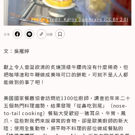
Photo Credit: Kārlis Dambrāns (CC BY 2.0)
分享
收藏
文：吳雁婷
獻上令人垂涎欲滴的炙燒頂級牛腰肉沒有什麼稀奇，但
把咖啡渣和牛鞭做成美味可口的餅乾，可就不是人人都
能做到的事了吧！
美國國家餐廳協會訪問近1300位廚師，調查近年來二十
五個熱門料理趨勢，結果發現「從鼻吃到尾」（nose-
to-tail cooking）餐點大受歡迎—豬耳朵、牛胃、鳳
爪，這些對我們來說尋常的食物，卻是歐美廚師的新大
陸；使用全隻動物，將平時不料理的部位做成餐點的