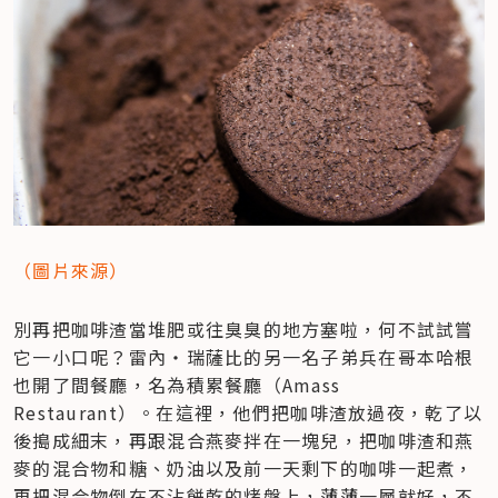
（圖片來源）
別再把咖啡渣當堆肥或往臭臭的地方塞啦，何不試試嘗
它一小口呢？雷內‧瑞薩比的另一名子弟兵在哥本哈根
也開了間餐廳，名為積累餐廳（Amass 
Restaurant）。在這裡，他們把咖啡渣放過夜，乾了以
後搗成細末，再跟混合燕麥拌在一塊兒，把咖啡渣和燕
麥的混合物和糖、奶油以及前一天剩下的咖啡一起煮，
再把混合物倒在不沾餅乾的烤盤上，薄薄一層就好，不