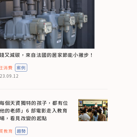
錢又減碳，來自法國的居家節能小撇步！
任消費
案例
23.09.12
每個天資獨特的孩子，都有位
他的老師」6 部電影走入教育
場，看見改變的起點
質教育
趨勢