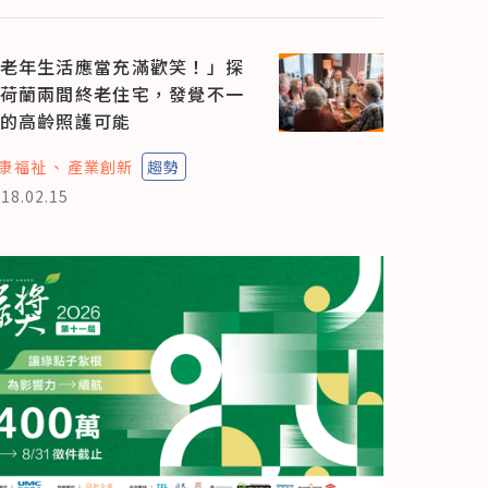
老年生活應當充滿歡笑！」探
荷蘭兩間終老住宅，發覺不一
的高齡照護可能
康福祉
產業創新
趨勢
18.02.15