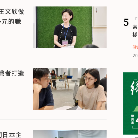
王文欣做
5
「
更多元的職
索
樣
健
20
職者打造
間日本企