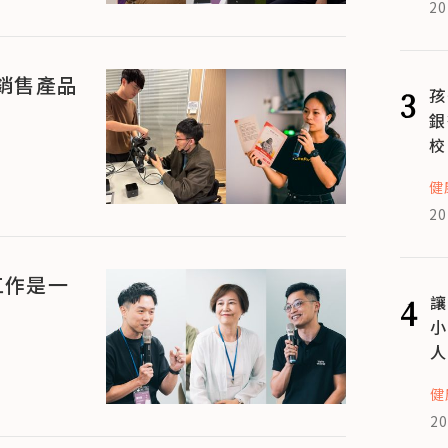
20
銷售產品
3
孩
銀
校
健
20
工作是一
4
讓
小
人
健
20