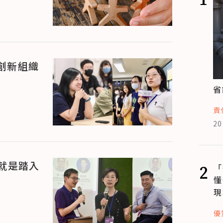
創新組織
省
責
20
就是踏入
2
「
懂
現
優