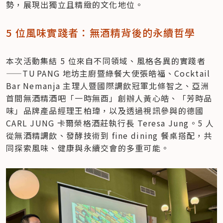
勢，展現出獨立且精緻的文化地位。
5 位風味實踐者：無酒精背後的永續哲學
本次活動集結 5 位來自不同領域、風格各異的實踐者
——TU PANG 地坊主廚暨綠餐大使張皓福、Cocktail 
Bar Nemanja 主理人暨國際調飲冠軍北條智之、亞洲
首間無酒精酒吧「一時無酉」創辦人黃心皓、「芳時品
味」品牌產品經理王柏瑋，以及透過視訊參與的德國 
CARL JUNG 卡爾榮格酒莊執行長 Teresa Jung。5 人
從無酒精調飲、發酵技術到 fine dining 餐桌搭配，共
同探索風味、健康與永續交會的多重可能。