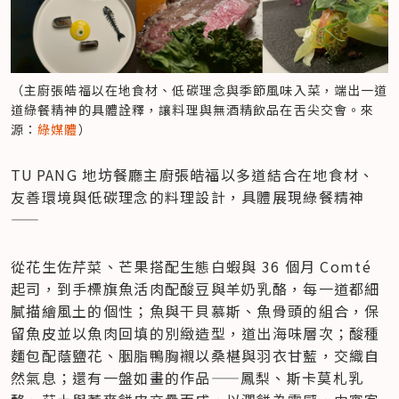
（主廚張皓福以在地食材、低碳理念與季節風味入菜，端出一道
道綠餐精神的具體詮釋，讓料理與無酒精飲品在舌尖交會。來
源：
綠媒體
）
TU PANG 地坊餐廳主廚張皓福以多道結合在地食材、
友善環境與低碳理念的料理設計，具體展現綠餐精神
——
從花生佐芹菜、芒果搭配生態白蝦與 36 個月 Comté 
起司，到手標旗魚活肉配酸豆與羊奶乳酪，每一道都細
膩描繪風土的個性；魚與干貝慕斯、魚骨頭的組合，保
留魚皮並以魚肉回填的別緻造型，道出海味層次；酸種
麵包配蔭鹽花、胭脂鴨胸襯以桑椹與羽衣甘藍，交織自
然氣息；還有一盤如畫的作品——鳳梨、斯卡莫札乳