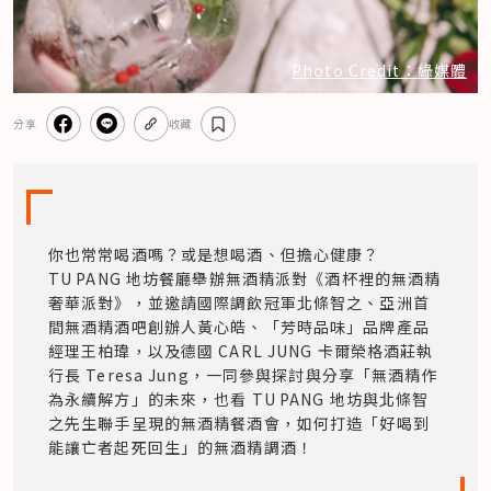
Photo Credit：綠媒體
分享
收藏
你也常常喝酒嗎？或是想喝酒、但擔心健康？
TU PANG 地坊餐廳舉辦無酒精派對《酒杯裡的無酒精 
奢華派對》，並邀請國際調飲冠軍北條智之、亞洲首
間無酒精酒吧創辦人黃心皓、「芳時品味」品牌產品
經理王柏瑋，以及德國 CARL JUNG 卡爾榮格酒莊執
行長 Teresa Jung，一同參與探討與分享「無酒精作
為永續解方」的未來，也看 TU PANG 地坊與北條智
之先生聯手呈現的無酒精餐酒會，如何打造「好喝到
能讓亡者起死回生」的無酒精調酒！