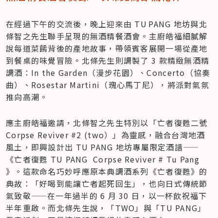
在經過下午的交流後，晚上迎來由 TU PANG 地坊與北
條智之先生聯手呈現的無酒精餐酒會。主廚皓福細膩解
說每道菜餚背後的產地故事，帶領賓客展開一場從產地
到餐桌的味覺冒險。北條先生則調製了 3 款精緻無酒精
調酒：In the Garden（漫步花園）、Concerto（協奏
曲）、Rosestar Martini（瑰心馬丁尼），將派對氣氛
推向高潮。
應主廚皓福邀請，北條智之先生特別以「亡者復甦二號 
Corpse Reviver #2 (two）」為靈感，融合台灣地酒
風土，即興設計出 TU PANG 地坊專屬限定酒譜——
《亡者復甦 TU PANG  Corpse Reviver # Tu Pang 
》。這款命名巧妙呼應原本典調酒系列《亡者復甦》的
典故：「好喝到能讓亡者起死回生」，也向日式傳統節
氣致敬——在一年過半的 6 月 30 日，以一杯飲祝福下
半年重啟。而北條先生說，「TWO」與「TU PANG」