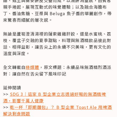
酪、菇土與蕎麥餅皮交疊而成，以潤餅為靈感，由賓客
親手捲起，展現互動式的味覺體驗；以及融合海膽布
丁、醬油焦糖、豆漿與 Beluga 魚子醬的華麗創作，帶
來驚喜而細膩的層次感。
無論是蘆筍澄清湯裡的薩索雞雞肝餃，還是水蜜桃、荔
枝、覆盆子交融的夏季甜點，料理與無酒精飲品彼此對
話、相得益彰，讓舌尖上的永續不只美味，更有文化的
溫度與深度。
全文轉載自
綠媒體
，原文標題：永續品味無酒精烈酒派
對：讓自然在舌尖留下風味印記
延伸閱讀

>> 
SDG 3｜這家 B 型企業立志透過好喝的無酒精啤
酒，影響千萬人健康
>> 
乾一杯「即期麵包」？ B 型企業 Toast Ale 用啤酒
解決剩食問題