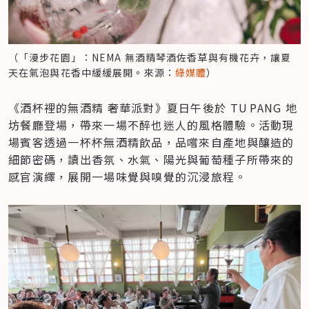
（「漫步花園」：NEMA 無酒精琴酒佐香草與有機花卉，讓夏
天在氣泡與花香中緩緩展開。來源：
綠媒體
）
《酒杯裡的無酒精 奢華派對》夏日午後於 TU PANG 地
坊餐廳登場，帶來一場不醉也迷人的風格體驗。活動現
場賓客透過一杯杯無酒精飲品，品嚐來自產地與釀造的
細節密碼，讀出香氛、水氣、陽光與葡萄種子所帶來的
感官演繹，展開一場味覺與嗅覺的沉浸旅程。