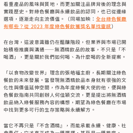
看重產品的風味與質地，而更加關注品牌背後的理念與
實踐歷史。對綠色餐廳與永續飲品的認同，也已從邊緣
選項，逐漸走向主流價值。（同場加映：
全台綠色餐廳
有哪些？從 2023 年度綠色餐飲獲獎名單找靈感
）
在台灣，這波意識雖仍在醞釀階段，但業界與市場已開
始積極推廣與溝通——無酒精飲品的故事，不只是「不
喝酒」，更是關於我們如何喝、為什麼喝的全新提案。
「以食物改變世界」理念的張皓福主廚，長期關注綠色
餐飲的未來發展。當發現無酒精飲品本身就有很強的文
化性與價值延伸空間，作為年度綠餐大使的他，便與綠
色餐飲指南共同創辦人何佳穎交流，更是提出將無酒精
飲品納入綠餐服務內容的構想，期望為綠色餐廳在市場
中找到更多可行的生存策略與永續解方。
當它不再只是『不含酒精』，而能承載永續、健康、社
會責任，它才真正成為一種選擇，甚至是一種態度。