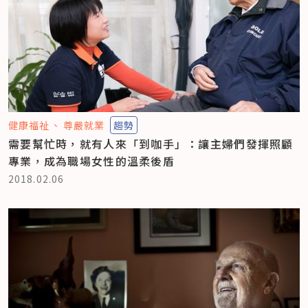
健康福祉
尊嚴就業
趨勢
需要幫忙時，就有人來「到咖手」：讓主婦們發揮照顧
專業，成為職場女性的溫柔後盾
2018.02.06