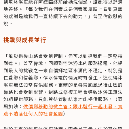
到宅沐浴車能在阿嬤臨終前給她洗個澡，讓她得以舒適
地善終。「每次我們在個案或是個案家屬臉上看到真摯
的感謝是讓我們一直持續下去的動力。」曾至偉欣慰的
說。
挑戰與成長並行
「風災過後山路會受到管制，但可以到達我們一定堅持
到達。」曾至偉說。回顧到宅沐浴車的服務過程，他提
到最大的挑戰之一來自偏鄉地區水源的不穩定，特別是
仁愛鄉和信義鄉，停水停電的情況時有發生，這使得沐
浴車無法如常提供服務。更糟的是每當颱風過後山區的
道路也會受到影響，封路或修復工程會導致沐浴車無法
如期提供服務，只能等待管制結束才能提供服務。（同
場加映：
做偏鄉移動的微血管：跟小驢行一起出發，實
踐不遺落任何人的社會藍圖
）
對於未來的到宅沐浴車計劃，李希昌表示，由於其他單