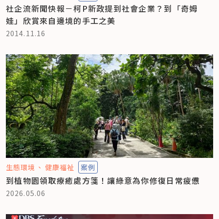
社企流新聞快報－柯P新政提到社會企業？到「奇姆
娃」欣賞來自邊境的手工之美
2014.11.16
生態環境
健康福祉
案例
到植物園領取療癒處方箋！讓綠意為你修復日常疲憊
2026.05.06