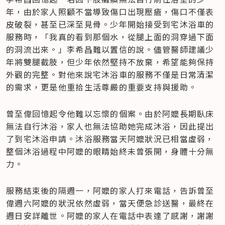
年，由於家人照顧不當導致傷口出現壓瘡，傷口不僅表
皮破裂，甚至已深至見骨。少年開始接受到宅沐浴車的
服務時，「我真的看到那個水，從腿上面的洞穿過下面
的洞流出來。」李希昌難以置信的說。儘管醫師建議少
年將雙腿截肢，但少年依然堅持不放棄，希望能夠保持
外觀的完整。對他來說宅沐浴車的服務不僅是日常清潔
的需求，更是他重拾生活尊嚴的重要支持與援助。
曾至偉回憶起令他難以忘懷的個案。由於阿嬤長期臥床
無法自行沐浴，家人也無法協助她完成沐浴，因此提出
了到宅沐浴申請。沐浴服務當天阿嬤狀況已相當虛弱，
整個沐浴過程中阿嬤的眼睛始終未曾張開，身體十分無
力。
服務結束後的隔週一，阿嬤的家人打來電話，告訴曾至
偉週六阿嬤的狀況依然虛弱，當天便急診送醫，最終在
週日安詳離世。阿嬤的家人在電話中表達了感謝，謝謝