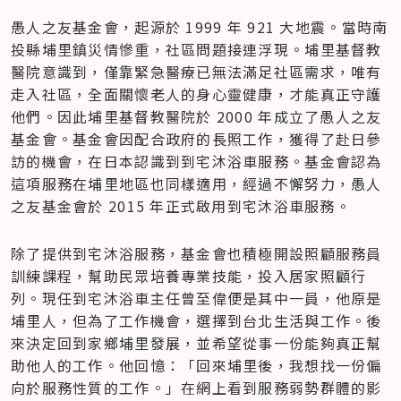
愚人之友基金會，起源於 1999 年 921 大地震。當時南
投縣埔里鎮災情慘重，社區問題接連浮現。埔里基督教
醫院意識到，僅靠緊急醫療已無法滿足社區需求，唯有
走入社區，全面關懷老人的身心靈健康，才能真正守護
他們。因此埔里基督教醫院於 2000 年成立了愚人之友
基金會。基金會因配合政府的長照工作，獲得了赴日參
訪的機會，在日本認識到到宅沐浴車服務。基金會認為
這項服務在埔里地區也同樣適用，經過不懈努力，愚人
之友基金會於 2015 年正式啟用到宅沐浴車服務。
除了提供到宅沐浴服務，基金會也積極開設照顧服務員
訓練課程，幫助民眾培養專業技能，投入居家照顧行
列。現任到宅沐浴車主任曾至偉便是其中一員，他原是
埔里人，但為了工作機會，選擇到台北生活與工作。後
來決定回到家鄉埔里發展，並希望從事一份能夠真正幫
助他人的工作。他回憶：「回來埔里後，我想找一份偏
向於服務性質的工作。」在網上看到服務弱勢群體的影