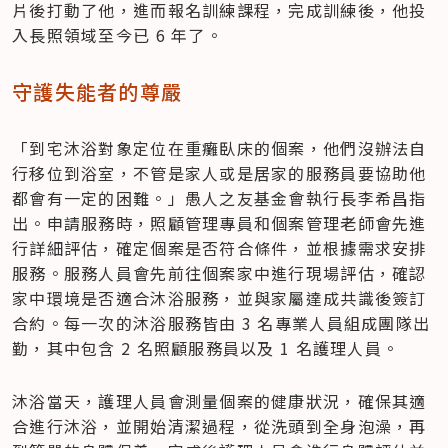
片後打動了他，進而報名訓練課程，完成訓練後，他投
入長照領域至今已 6 年了。
守護失能者的尊嚴
「到宅沐浴對象定位在重癱臥床的個案，他們沒辦法自
行移位到浴室，不管是家人或是居家的服務員要協助他
都會有一定的困難。」愚人之友基金會執行長李希昌指
出。申請服務時，照顧管理專員和個案管理老師會先進
行詳細評估，確定個案是否符合條件，並根據需求安排
服務。服務人員會先前往個案家中進行現場評估，確認
家中環境是否適合沐浴服務，並與家屬達成共識後簽訂
合約。每一次的沐浴服務皆由 3 名專業人員組成團隊出
勤，其中包含 2 名照顧服務員以及 1 名護理人員。
沐浴當天，護理人員會測量個案的健康狀況，確保其適
合進行沐浴，並開始清潔過程，從洗頭到全身泡澡，再