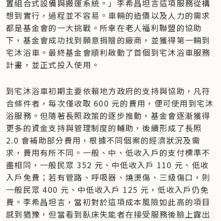
置組合式設備與搬運系統。」李希昌坦言這項服務從構
想到實行，過程並不容易。車輛的造價以及人力的需求
都是基金會的一大挑戰。所幸在老人福利聯盟的協助
下，基金會成功找到願意捐贈的廠商，並獲得第一輛到
宅沐浴車。最終基金會順利啟動了首個到宅沐浴車服務
計畫，並正式投入使用。
到宅沐浴車初期主要依賴地方政府的支持與協助，凡符
合條件者，每次僅收取 600 元的費用，便可使用到宅沐
浴服務。但隨著長照政策的逐步推動，基金會逐漸獲得
更多的資金支持與管理制度的輔助，後續形成了長照 
2.0 會補助部分費用，根據不同個案的經濟狀況及需
求，費用有所不同。一般、中、低收入戶的支付標準不
盡相同，一般民眾 352 元、中低收入戶 110 元、低收
入戶免費；若有管路、呼吸器、燒燙傷、三級傷口，則
一般民眾 400 元、中低收入戶 125 元，低收入戶仍免
費。李希昌坦言，當初對於這項成本風險如此高的項目
感到猶豫，但當看到臥床失能者在接受服務後臉上露出