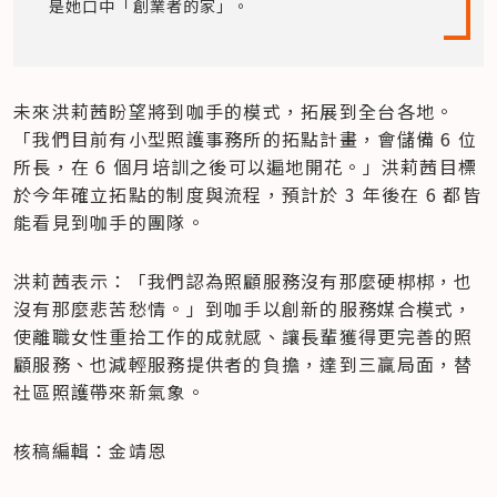
是她口中「創業者的家」。
未來洪莉茜盼望將到咖手的模式，拓展到全台各地。
「我們目前有小型照護事務所的拓點計畫，會儲備 6 位
所長，在 6 個月培訓之後可以遍地開花。」洪莉茜目標
於今年確立拓點的制度與流程，預計於 3 年後在 6 都皆
能看見到咖手的團隊。
洪莉茜表示：「我們認為照顧服務沒有那麼硬梆梆，也
沒有那麼悲苦愁情。」到咖手以創新的服務媒合模式，
使離職女性重拾工作的成就感、讓長輩獲得更完善的照
顧服務、也減輕服務提供者的負擔，達到三贏局面，替
社區照護帶來新氣象。
核稿編輯：金靖恩