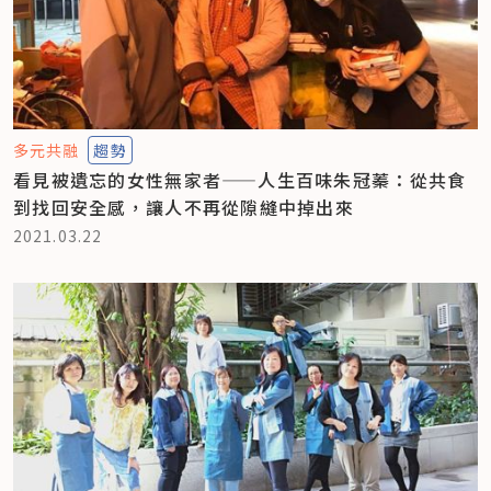
多元共融
趨勢
看見被遺忘的女性無家者——人生百味朱冠蓁：從共食
到找回安全感，讓人不再從隙縫中掉出來
2021.03.22