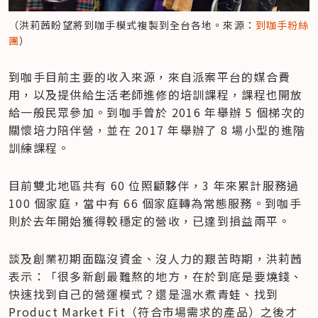
（洪莉茜盼望將到咖手模式複製到全台各地。來源：
到咖手粉絲
團
）
到咖手目前主要的收入來源，來自派案平台的媒合費
用，以及提供給生活老師進修的培訓課程，課程也開放
給一般民眾參加。到咖手曾於 2016 年舉辦 5 個梯次的
關懷培力陪伴營，並在 2017 年舉辦了 8 場小型的進階
訓練課程。
目前雙北地區共有 60 位照顧夥伴，3 年來累計服務過 
100 個家庭，當中有 66 個家庭轉為常態服務。到咖手
則於去年開始獲得較穩定的營收，已達到損益兩平。
談及創業初期面臨沒資金、沒人力的艱苦時期，洪莉茜
表示：「很多新創最難熬的地方，在於到底是要燒錢、
快速找到自己的營運模式？還是溫水煮青蛙、找到 
Product Market Fit（符合市場需求的產品）之後才