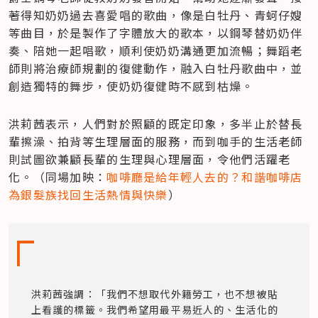
著得知奶奶過去喜愛唱的歌曲，像是白牡丹、青蚵仔嫂
等曲目，於是製作了字體放大的歌本，以鋼琴替奶奶伴
奏、陪她一起唱歌，順利使奶奶溝通更加流暢；舞蹈老
師則將治療師規劃的復健動作，融入白牡丹歌曲中，並
創造獨特的舞步，使奶奶復健時不感到枯燥。
洪莉茜表示，人們對於照顧的既定印象，多半止於替長
輩擦澡、拍背等生理層面的服務，而到咖手的生活老師
則試圖欲兼顧長輩的生理與心理層面，令他們活躍老
化。（同場加映：
咖啡廳是給年輕人去的？和諧咖啡店
為銀髮族找回生活熱情與快樂
）
洪莉茜強調：「我們不想取代外籍勞工，也不想被貼
上看護的標籤。我們希望用最平易近人的、生活化的