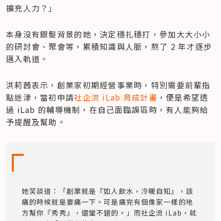
擴充人力？」
本身沒有銀髮背景的她，決定穩扎穩打，參加大大小小
的研討會、聚會等，累積知識與人脈，熬了 2 年才逐步
邁入軌道。
洪莉茜表示，創業家初期經營事業時，特別需要前輩指
點迷津，當初申請
社企流 iLab 育成計畫
，便是希望透
過 iLab 的輔導機制，在自己面臨誤區時，有人能夠給
予提醒及幫助。
她笑談道：「創業就是『如人飲水，冷暖自知』，該
痛的時候就是要痛一下。可是痛完有個像家一樣的地
方幫你『秀秀』，還蠻不錯的。」而社企流 iLab，就