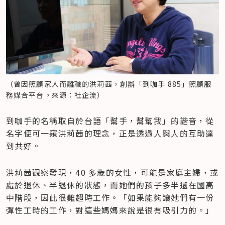
（曾因照顧家人而離職的洪莉茜，創辦「到咖手 885」照顧服
務媒合平台。來源：社企流）
到咖手的名稱取自於台語「幫手，幫幫我」的諧音，從
名字便可一窺洪莉茜的理念，正是透過人與人的互助達
到共好。
洪莉茜觀察發現，40 多歲的女性，可能是家庭主婦，或
處於退休、半退休的狀態，而她們的孩子多半還在國高
中階段，因此很難超時工作。「如果能夠讓她們有一份
彈性工時的工作，對這些媽媽來說是很有吸引力的。」