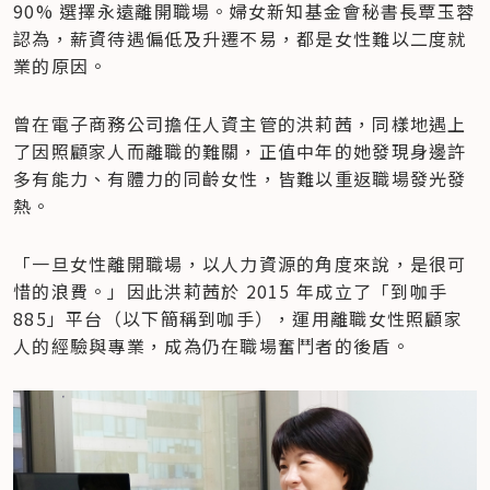
90% 選擇永遠離開職場。婦女新知基金會秘書長覃玉蓉
認為，薪資待遇偏低及升遷不易，都是女性難以二度就
業的原因。
曾在電子商務公司擔任人資主管的洪莉茜，同樣地遇上
了因照顧家人而離職的難關，正值中年的她發現身邊許
多有能力、有體力的同齡女性，皆難以重返職場發光發
熱。
「一旦女性離開職場，以人力資源的角度來說，是很可
惜的浪費。」因此洪莉茜於 2015 年成立了「到咖手 
885」平台（以下簡稱到咖手），運用離職女性照顧家
人的經驗與專業，成為仍在職場奮鬥者的後盾。