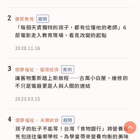
2
優質教育
趨勢
「每個天資獨特的孩子，都有位懂他的老師」6
部電影走入教育現場，看見改變的起點
2020.11.16
3
健康福祉
循環經濟
案例
讓舊物重新踏上新旅程——古風小白屋，維修的
不只是電器更是人與人間的連結
2023.03.15
4
健康福祉
永續飲食
趨勢
孩子的肚子不能等！台灣「食物銀行」將營養補
充包送往偏鄉學校，為學童帶來營養均衡的美味