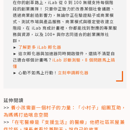
在你的創革路上，iLab 從 0 到 100 無縫支持每個階
段的創業團隊！ 只要你正致力於改善某個社會議題、
透過商業創造影響力，無論你正在驗證點子或商業模
式、測試市場與產品服務、商業模式與穩定營收建立
階段，在 iLab 育成計畫裡，你都能找到對應的專業服
務與資源，以及 100+ 與你志同道合的創業團隊社
群。

► 
了解更多 iLab 孵化器
► 這次孵化器與加速器同時開啟徵件，還搞不清楚自
己適合哪個計畫嗎？
iLab 診斷測驗，8 個問題馬上搞
懂
► 心動不如馬上行動！
立刻申請孵化器
延伸閱讀

>> 
養小孩需要一個村子的力量：「小村子」組團互助，
為媽媽打造喘息空間
>>
「在宅醫療是『支援生活』的醫療」他把社區茶屋兼
作診所，讓長者看診兼聊天、說自己的故事