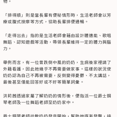
物。
「排得順」則是當長輩有便秘情形時，生活老師會以芳
療或腹式按摩等方式，協助長輩排便通暢。
「走得出去」指的是生活老師會藉由設計體適能、歌唱
舞蹈、認知遊戲等活動，帶領長輩維持一定的體力與腦
力。
舉例而言，有一位曾跌倒中風的奶奶，生病後家裡請了
外籍看護，因此她幾乎不再需要做家事。這樣的狀況使
奶奶認為自己不再被需要，反倒變得憂鬱、不太講話，
最後甚至僅能回答好或不好等簡單詞彙。
洪莉茜透過家屬了解奶奶的情形後，便指派一位爵士鋼
琴老師及一位舞蹈老師至奶奶家中。
爵士鋼琴老師從教奶奶發音開始，幫助她逐漸發聲，接