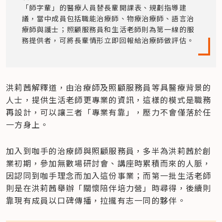
「師字輩」的醫療人員替長輩開課表、規劃指導建
議，當中成員包括職能治療師、物療治療師、語言治
療師與護士；照顧服務員和生活老師則為第一線的服
務提供者，可將長輩情形立即回報給治療師做評估。
洪莉茜解釋道，由治療師及照顧服務員等具醫療背景的
人士，提供生活老師更專業的資訊，這樣的模式是職務
再設計，可以讓三者「專業有靠」，壓力不會僅落於任
一方身上。
加入到咖手的治療師與照顧服務員，多半為洪莉茜於創
業初期，參加無數場研討會、講座時累積而來的人脈，
因認同到咖手理念而加入這份事業；而第一批生活老師
則是在洪莉茜舉辦「關懷陪伴培力營」時尋得，後續則
靠現有成員以口碑傳播，拉攏有志一同的夥伴。