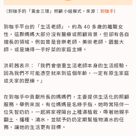
（到咖手的「黃金三環」照顧小組模式。來源：
到咖手
）
到咖手平台的「生活老師」，約為 40 多歲的離職女
性，這群媽媽大部分沒有醫療或照顧背景，但卻有各自
擅長的領域，例如曾是音樂老師、美術老師、園藝大
師，或是燒得一手好菜的家庭主婦。
洪莉茜表示：「我們會借重生活老師本身的生活經驗，
因為我們不可能憑空就來到這個年齡，一定有原生家庭
或夫家的歷練。」
在到咖手中貢獻所長的媽媽們，主要提供生活化的照顧
服務。舉例來說，有位媽媽是名綠手指，她時常陪伴一
位失智奶奶，一起將家裡陽台上種滿植栽，帶著她親手
翻土、播種、澆水，並賦予奶奶定期幫植物澆水的任
務，讓她的生活更有目標。