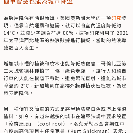
簡單智慧也能為城市降溫
為房屋降溫有時很簡單，美國奧勒岡大學的一項
研究
發
現，僅靠自然通風和遮陽，就可以將室內溫度降低約 
14°C，並減少空調負荷達 80%。這項研究利用了 2021 
年太平洋西北地區的熱浪數據進行模擬，當時的熱浪導
致數百人喪生。
增加城市裡的植被和樹木也能降低熱傷害。哥倫比亞第
二大城麥德林種植了一條「綠色走廊」，讓行人和騎自
行車的人能在樹蔭下移動，避免陽光直射，還能為城市
降溫約 2°C。新加坡則在高樓外牆種植茂密植被，為建
築表面降溫。
另一種便宜又簡單的方式是將屋頂漆成白色或塗上降溫
塗料。如今，有越來越多的城市在建築法規中要求設置
「涼爽屋頂」（cool roof）。洛克菲勒基金會韌性中
心極端高溫項目主任希克曼（Kurt Shickman）表示：