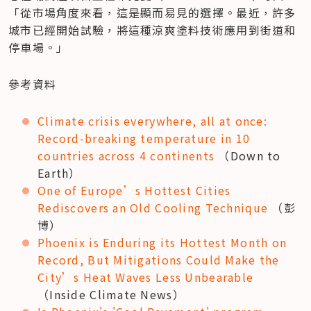
「從市場角度來看，這是顯而易見的選擇。最近，許多
城市已經開始試驗，將這種涼爽塗料技術應用到街道和
停車場。」
參考資料
Climate crisis everywhere, all at once: 
Record-breaking temperature in 10 
countries across 4 continents
 （Down to 
Earth）
One of Europe’s Hottest Cities 
Rediscovers an Old Cooling Technique
 （彭
博）
Phoenix is Enduring its Hottest Month on 
Record, But Mitigations Could Make the 
City’s Heat Waves Less Unbearable
（Inside Climate News）