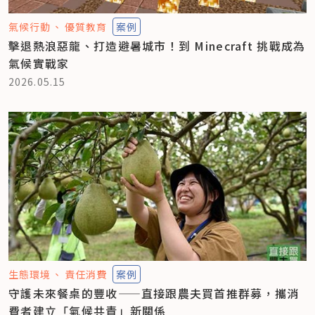
氣候行動
優質教育
案例
擊退熱浪惡龍、打造避暑城市！到 Minecraft 挑戰成為
氣候實戰家
2026.05.15
生態環境
責任消費
案例
守護未來餐桌的豐收——直接跟農夫買首推群募，攜消
費者建立「氣候共責」新關係