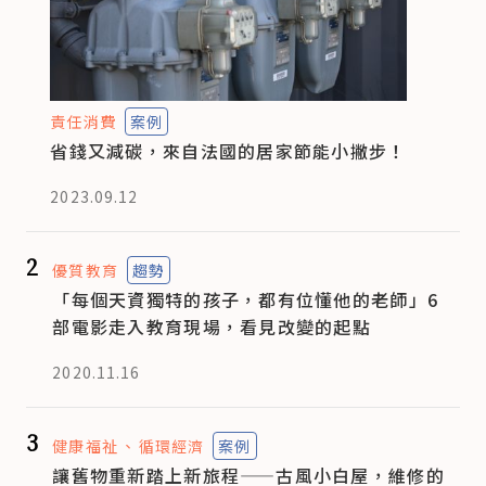
責任消費
案例
省錢又減碳，來自法國的居家節能小撇步！
2023.09.12
2
優質教育
趨勢
「每個天資獨特的孩子，都有位懂他的老師」6
部電影走入教育現場，看見改變的起點
2020.11.16
3
健康福祉
循環經濟
案例
讓舊物重新踏上新旅程——古風小白屋，維修的