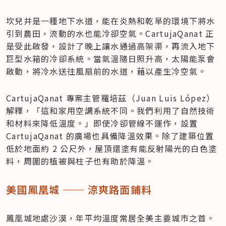
坎兒井是一種地下水道，能在炎熱和乾旱的環境下將水
引到農田，流動的水也能冷卻空氣。CartujaQanat 正
是受此啟發，設計了晚上讓水通過高架渠，再流入地下
巨型水箱的冷卻系統。當氣溫隨日照升高，太陽能泵會
啟動，將冷水送往風扇前的水道，藉以產生冷空氣。
CartujaQanat 專案主管羅培茲（Juan Luis López）
解釋，「這和家用空調系統不同。我們利用了自然技術
和材料來降低溫度。」即使冷卻管線不運作，設置 
CartujaQanat 的廣場也具備降溫效果。除了建築位置
低於地面約 2 公尺外，屋頂還塗有能反射陽光的白色塗
料，周圍的植被與柱子也有助於降溫。
美國鳳凰城 ── 涼爽路面鋪料
鳳凰城地處沙漠，年平均溫度常居全美主要城市之首。