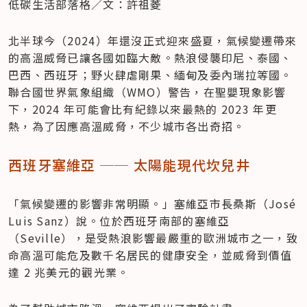
低碳生活部落格／文：許祖菱
北半球今（2024）年還沒正式迎來盛夏，氣候變遷帶來
的高溫威脅已讓各國如臨大敵。熱浪侵襲印尼、泰國、
巴西、西班牙；野火肆虐剛果、緬甸及委內瑞拉等國。
聯合國世界氣象組織（WMO）警告，在聖嬰現象影響
下，2024 年可能會比有紀錄以來最熱的 2023 年更
熱，為了因應高溫威脅，不少城市各出奇招。
西班牙塞維亞 ── 太陽能現代坎兒井
「氣候變遷的影響非常明顯。」塞維亞市長桑斯（José 
Luis Sanz）說。位於西班牙南部的塞維亞
（Seville），是受熱浪影響最嚴重的歐洲城市之一，致
命高溫可能危及數千名居民的健康安全，並威脅到價值
達 2 兆美元的觀光業。