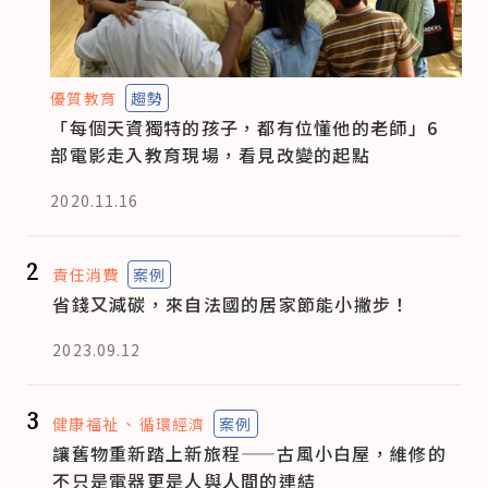
優質教育
趨勢
「每個天資獨特的孩子，都有位懂他的老師」6
部電影走入教育現場，看見改變的起點
2020.11.16
2
責任消費
案例
省錢又減碳，來自法國的居家節能小撇步！
2023.09.12
3
健康福祉
循環經濟
案例
讓舊物重新踏上新旅程——古風小白屋，維修的
不只是電器更是人與人間的連結