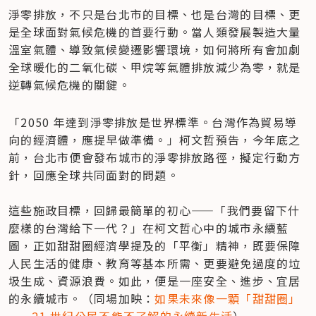
淨零排放，不只是台北市的目標、也是台灣的目標、更
是全球面對氣候危機的首要行動。當人類發展製造大量
溫室氣體、導致氣候變遷影響環境，如何將所有會加劇
全球暖化的二氧化碳、甲烷等氣體排放減少為零，就是
逆轉氣候危機的關鍵。
「2050 年達到淨零排放是世界標準。台灣作為貿易導
向的經濟體，應提早做準備。」柯文哲預告，今年底之
前，台北市便會​​發布城市的淨零排放路徑，擬定行動方
針，回應全球共同面對的問題。

這些施政目標，回歸最簡單的初心——「我們要留下什
麼樣的台灣給下一代？」在柯文哲心中的城市永續藍
圖，正如甜甜圈經濟學提及的「平衡」精神，既要保障
人民生活的健康、教育等基本所需、更要避免過度的垃
圾生成、資源浪費。如此，便是一座安全、進步、宜居
的永續城市。（同場加映：
如果未來像一顆「甜甜圈」
——21 世紀公民不能不了解的永續新生活
）