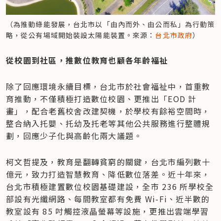
（為推動綠能發展，台北市以「由內而外、由公而私」為行動策
略，從公有場域開始裝設太陽能裝置。來源：
台北市政府
）
從校園到社區，推數位教育也顧各年齡福祉
除了回應環境永續目標，台北市於社會福祉中，首重教
育推動，不僅積極打造數位校園、更推出「EOD 計
畫」，配合老舊校舍改建契機，於學校有餘裕空間時，
整合納入托嬰、托幼及托老等其他公共服務進行整體規
劃，回應少子化與高齡化兩大議題。
柯文哲提及，教育是翻轉貧窮的關鍵，台北市編列數十
億元，致力打造智慧教育、降低數位落差。近十年來，
台北市積極建置數位校園基礎建設，全市 236 所學校全
部設有光纖網路、每間教室都有免費 Wi-Fi、近半數的
教室設有 85 吋觸控液晶螢幕等設施，更推出雲端學習