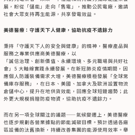
展，盼從「儲能」走向「售電」，推動公民電廠，邀請
社會大眾支持再生能源，共享發電效益。
美德醫療：守護天下人健康，協助抗疫不遺餘力
秉持「守護天下人的安全與健康」的精神，醫療產品與
服務之專業供應商美德醫療，以

「誠信治理、創新價值、永續環境、多元職場與共好社
會」5 大軸線實踐永續發展。在新冠肺炎疫情期間，因
應個人防護裝備需求大增，美德醫療積極發展「全球常
備庫存服務」，在日本、美國、加拿大及歐洲設置物流
倉儲中心，提升在地供貨效能，回應全球短鏈趨勢；此
外更大規模捐贈防疫物資，協助抗疫不遺餘力。
而在另一項全球關注的議題——氣候變遷上，美德醫療
也逐步規劃各營業據點的節能減碳目標。預計透過各廠
區設備的汰舊換新，持續改善集團的能源使用效率。舉