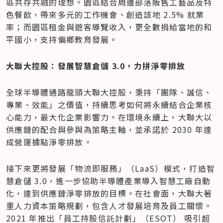
區共存共融的理想。園區結合周邊部落販售工藝品及特
色餐飲，帶來多元的工作機會、創造該地 2.5% 就業
率；而園區租金與遊客導覽收入，更全數捐給當地的和
平國小，支持偏鄉教育發展。
大聯大控股：發展智慧倉儲 3.0，力拼淨零排放
全球半導體通路龍頭大聯大控股，秉持「團隊、誠信、
專業、效能」之價值，持續思考如何將永續結合企業核
心能力，最大化企業影響力。在環境永續上，大聯大以
供應鏈的配合與參與為策略主軸，並承諾於 2030 年達
成營運據點淨零排放。
接下來更將發展「物流即服務」（LaaS）模式，打造智
慧倉儲 3.0，進一步協助半導體產業導入智慧工廠自動
化，達到供應鏈淨零排放的目標。在社會面，大聯大著
重人力資本策略規劃，包含人才發展培育及員工關懷。
2021 年推出「員工持股信託計劃」（ESOT） 吸引超