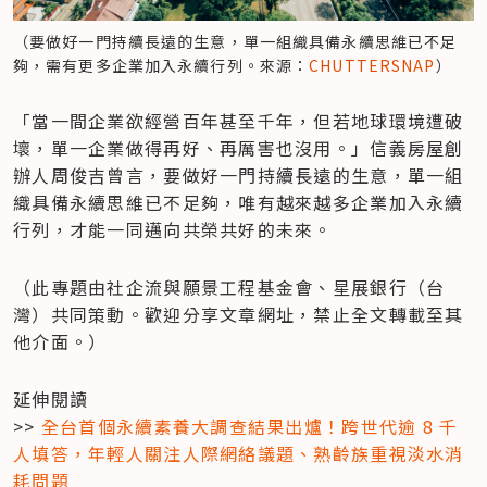
（要做好一門持續長遠的生意，單一組織具備永續思維已不足
夠，需有更多企業加入永續行列。來源：
CHUTTERSNAP
）
「當一間企業欲經營百年甚至千年，但若地球環境遭破
壞，單一企業做得再好、再厲害也沒用。」信義房屋創
辦人周俊吉曾言，要做好一門持續長遠的生意，單一組
織具備永續思維已不足夠，唯有越來越多企業加入永續
行列，才能一同邁向共榮共好的未來。
（此專題由社企流與願景工程基金會、星展銀行（台
灣）共同策動。歡迎分享文章網址，禁止全文轉載至其
他介面。）
延伸閱讀

>> 
全台首個永續素養大調查結果出爐！跨世代逾 8 千
人填答，年輕人關注人際網絡議題、熟齡族重視淡水消
耗問題