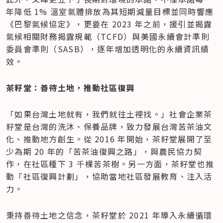
年降低 1% 溫室氣體排放為其短期減量目標並同時響應
《巴黎氣候協定》，更要在 2023 年之前，援引並揭露
氣候相關財務揭露規範（TCFD）與美國永續會計準則
委員會準則（SASB），逐年增加透明化的永續資訊績
效。
茶籽堂：善待土地，推動社區復興
「如果台灣土地就有，我們就往土裡找。」社會企業茶
籽堂是台灣的洗沐、保養品牌，致力發展台灣苦茶油文
化、推動地方創生。從 2016 年開始，茶籽堂展開了至
少為期 20 年的「苦茶油復興之路」，與農民協力契
作，在社區種下 3 千棵苦茶樹。另一方面，茶籽堂也推
動「社區復興計劃」，協助當地社區發展教育、注入活
力。
秉持善待土地之信念，茶籽堂於 2021 年導入永續循環