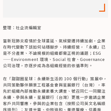
整理：社企流編輯室
當新冠肺炎疫情於全球蔓延、氣候變遷持續加劇，企業
在時代變動下該如何站穩腳步、持續經營，「永續」已
是不分產業、不論規模的組織都需正視的議題；ESG
——Environment 環境、Social 社會、Governance 
公司治理，亦逐步成為各組織經營的依循準則。
在「甜甜圈星球：永續新生活的 100 個行動」策展中，
共同策動夥伴​​願景工程基金會與星展銀行（台灣），率
先於組織內部推動永續素養大調查、號召同仁一同關注
永續、參與永續，星展銀行（台灣）更進一步邀請企業
客戶共同響應，參與的企業包含（按照公司英文名稱順
序排列）：友達光電、中租迪和、美德醫療、信義房