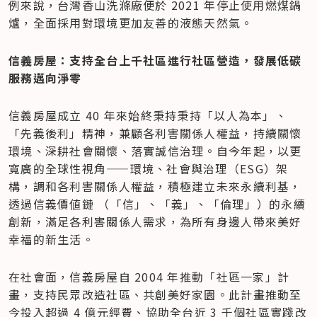
例來說，台灣香山洗滌廠便於 2021 年停止使用燃煤鍋
爐，全面採用對環境更加友善的液態天然氣。
信義房屋：支持全台上千社區進行社區營造，發展低碳
服務邁向淨零
信義房屋成立 40 年來始終秉持秉持「以人為本」、
「先義後利」精神，兼顧各利害關係人權益，持續關懷
環境、深耕社會關懷、落實誠信治理。自今年起，以更
寬廣的全球性視角——環境、社會與治理（ESG）架
構，調和各利害關係人權益，積極建立未來永續利基，
透過信義價値鏈 （「信」、「義」、「倫理」）的永續
創新，滿足各利害關係人需求，為所有身邊人帶來美好
幸福的新生活。
在社會面，信義房屋自 2004 年推動「社區一家」計
畫，支持民眾改造社區、共創美好家園。此計畫推動至
今投入超過 4 億元經費、協助全台近 3 千個社區實踐改