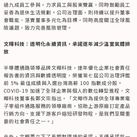
過九成員工參與，力求員工與股東雙贏，同時鼓勵員工
妥善為退休生活規劃。公司治理面，則持續以提升董事
會職能、落實董事多元化為目標，同時高度關注全球風
險議題，致力完善風險管理。
文曄科技：透明化永續資訊，承諾逐年減少溫室氣體排
放
半導體通路領導品牌文曄科技，連年優化企業社會責任
報告書的資訊與數據透明度，榮獲第七屆公司治理評鑑
前 5% 最佳成績與入選台灣高薪 100 指數成分股。
COVID-19 加速了全球企業與個人的數位轉型進程，文
曄科技董事長鄭文宗指出，「文曄作為提供全球專業電
子零組件通路服務的領導廠商，協助上游原廠訂定產品
行銷方向、支援下游客戶縮短研發時程，是我們至關重
要的社會責任之一。」

此外，文曄更立下了長期對環境的承諾，不僅承諾每一