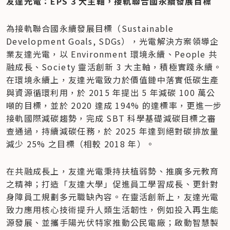
友達光電：EPS 3 大主軸，接軌聯合國永續發展目標
為接軌聯合國永續發展目標（Sustainable 
Development Goals, SDGs），光電解決方案領導企
業友達光電，以 Environment 環境永續、People 共
融成長、Society 靈活創新 3 大主軸，積極實踐永續。
在環境永續上，友達光電致力於價值鏈中落實低碳生產
與資源循環利用，於 2015 年提出 5 年減碳 100 萬公
噸的目標，並於 2020 達成 194% 的達標率，更進一步
接軌國際減碳趨勢，完成 SBT 科學基礎減碳目標之審
查通過，持續減碳任務，於 2025 年達到絕對碳排放量
減少 25% 之目標（相較 2018 年）。
在共融成長上，友達光電秉持扶植弱勢、推廣多元教育
之精神；打造「友達大學」促進員工學習成長、更針對
身障員工規劃多元職缺內容。在靈活創新上，友達光電
致力應用核心技術提升人類生活韌性，例如投入再生能
源發展、並攜手陽光伏特家推動公民電廠；啟動智慧製