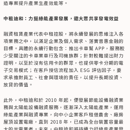
造專案提升產業生產效能等。
中租迪和：力挺綠能產業發展，邀大眾共享發電效益
融資租賃產業代表中租控股，將永續發展的思維注入各
項業務之中，以滿足企業及個人需求、落實普惠金融的
目標。具體的永續行動包含：推出卡車幫 APP，服務較
少受關注的卡車業車行及司機族群；針對較難提出財力
證明，以至於沒有信用卡的群眾，也提供零卡分期的電
子交易模式；在客戶授信流程加入 ESG 評估因子，要
求承擔對員工、社會與環境的責任，以提升長期投資、
放貸的價值。
此外，中租迪和於 2010 年起，便發展節能設備融資業
務與太陽能設備融資服務，逐漸深入太陽能產業，運用
綠能產業與融資專業，向中小企業客戶租借農舍、廠房
屋頂設置電廠，直到 2018 年，已成為全台裝置容量最
大的光電業者。未來，中租迪和將持續力挺綠能產業發