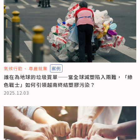
氣候行動
尊嚴就業
案例
誰在為地球的垃圾買單——當全球減塑陷入兩難，「綠
色戰士」如何引領越南終結塑膠污染？
2025.12.03