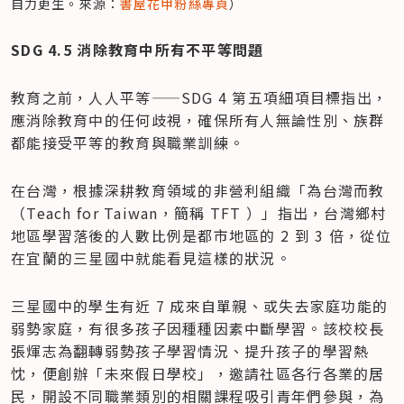
自力更生。來源：
書屋花甲粉絲專頁
）
​SDG 4.5 消除教育中所有不平等問題
教育之前，人人平等——SDG 4 第五項細項目標指出，
應消除教育中的任何歧視，確保所有人無論性別、族群
都能接受平等的教育與職業訓練。
在台灣，根據深耕教育領域的非營利組織「為台灣而教
（Teach for Taiwan，簡稱 TFT ）」指出，台灣鄉村
地區學習落後的人數比例是都市地區的 2 到 3 倍，從位
在宜蘭的三星國中就能看見這樣的狀況。
三星國中的學生有近 7 成來自單親、或失去家庭功能的
弱勢家庭，有很多孩子因種種因素中斷學習。該校校長
張煇志為翻轉弱勢孩子學習情況、提升孩子的學習熱
忱，便創辦「未來假日學校」，邀請社區各行各業的居
民，開設不同職業類別的相關課程吸引青年們參與，為