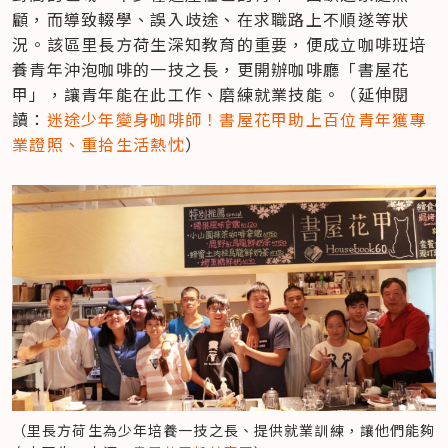
顧，而導致輟學、誤入歧途、在求職路上不順遂等狀
況。該區里長方荷生深知教育的重要，便成立咖啡班培
養青年沖泡咖啡的一技之長，更開辦咖啡廳「書屋花
甲」，讓青年能在此工作、磨練就業技能。（延伸閱
讀：
迷途少年變身咖啡師！書屋花甲助上百位青年獲專
業證照、重拾生活熱忱
）
（里長方荷生為少年培養一技之長、提供就業訓練，讓他們能夠