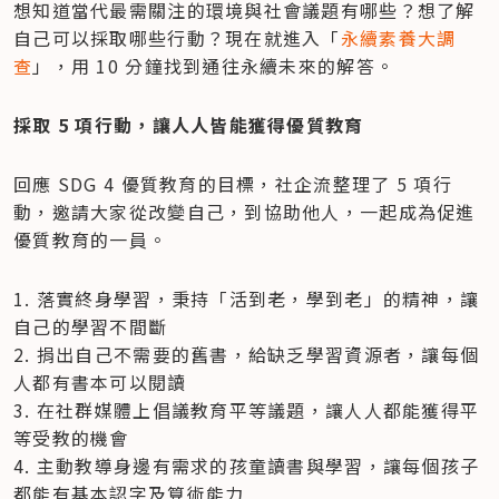
想知道當代最需關注的環境與社會議題有哪些？想了解
自己可以採取哪些行動？現在就進入「
永續素養大調
查
」，用 10 分鐘找到通往永續未來的解答。
​採取 5 項行動，讓人人皆能獲得優質教育
回應 SDG 4 優質教育的目標，社企流整理了 5 項行
動，邀請大家從改變自己，到協助他人，一起成為促進
優質教育的一員。
1. 落實終身學習，秉持「活到老，學到老」的精神，讓
自己的學習不間斷

2. 捐出自己不需要的舊書，給缺乏學習資源者，讓每個
人都有書本可以閱讀

3. 在社群媒體上倡議教育平等議題，讓人人都能獲得平
等受教的機會

4. 主動教導身邊有需求的孩童讀書與學習，讓每個孩子
都能有基本認字及算術能力
