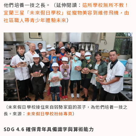
他們培養一技之長。（延伸閱讀：
這所學校無所不教！
宜蘭三星「未來假日學校」從寵物美容到維修飛機，由
社區職人帶青少年體驗未來
）
（未來假日學校接住來自弱勢家庭的孩子，為他們培養一技之
長。來源：
未來假日學校粉絲專頁
）
​SDG 4.6 確保青年具備識字與算術能力