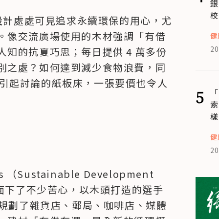
銀
校
體設計處處可見追求永續環保的用心，尤
。像交流廣場使用的木材強調「有借
健
20
知的抗夏巧思；每日提供 4 萬多份
別之處？如何達到減少食物浪費，同
外爆紅引起討論的紙板床，一張要價也令人
5
「
索
樣
健
20
ustainable Development 
方面下了不少苦心，以木頭打造的選手
面規劃了雜貨店、郵局、咖啡店、媒體