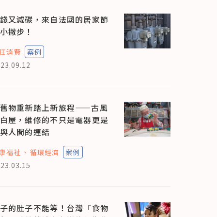
錢又減碳，來自法國的居家節
小撇步！
任消費
案例
23.09.12
舊物重新踏上新旅程——古風
白屋，維修的不只是電器更是
與人間的連結
康福祉
循環經濟
案例
23.03.15
子的肚子不能等！台灣「食物