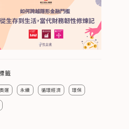
標籤
奧運
永續
循環經濟
環保