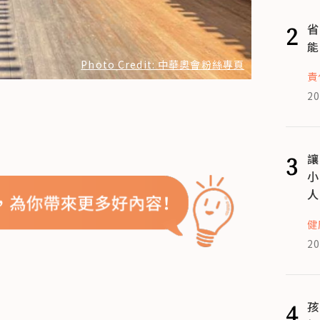
2
省
能
Photo Credit: 中華奧會粉絲專頁
責
20
3
讓
小
人
健
20
4
孩