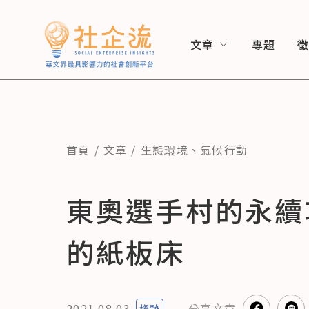
文章
專題
首頁
文章
生態環境
、
氣候行動
東奧選手村的永續
的紙板床
2021.08.03
分享
文章
趨勢