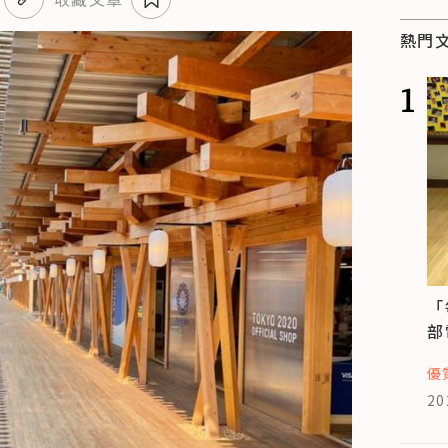
熱門
1
「
部
優
20