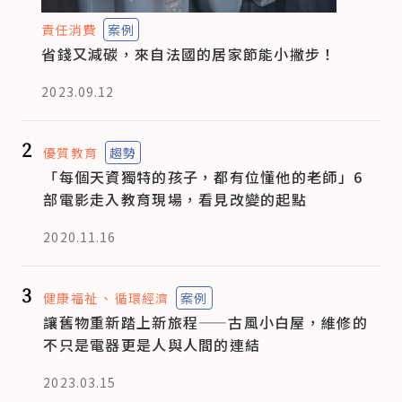
責任消費
案例
省錢又減碳，來自法國的居家節能小撇步！
2023.09.12
2
優質教育
趨勢
「每個天資獨特的孩子，都有位懂他的老師」6
部電影走入教育現場，看見改變的起點
2020.11.16
3
健康福祉
循環經濟
案例
讓舊物重新踏上新旅程——古風小白屋，維修的
不只是電器更是人與人間的連結
2023.03.15