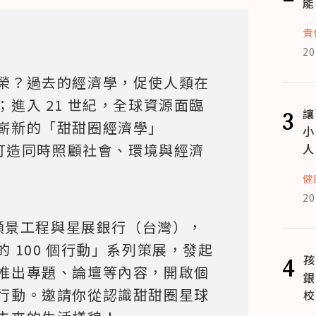
能
責
20
榮？過去的經濟學，促使人類在
進入 21 世紀，全球資源面臨
3
讓
嶄新的「甜甜圈經濟學」
小
s），打造同時照顧社會、環境與經濟
人
健
20
系願景工程與星展銀行（台灣），
 100 個行動」系列策展，發起
4
孩
推出專題、論壇等內容，開啟個
銀
行動。邀請你從認識甜甜圈星球
校