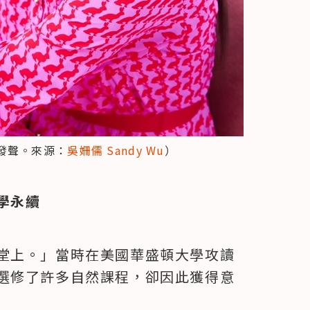
發聲。來源：
吳姍儒 Sandy Wu
）
學永續
堂上。」當時在美國華盛頓大學攻讀
選修了許多自然課程，卻因此獲得意