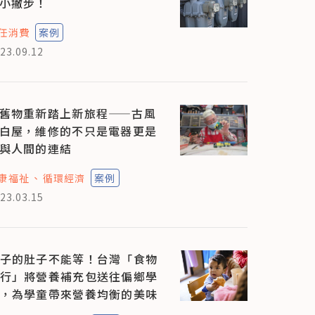
小撇步！
任消費
案例
23.09.12
舊物重新踏上新旅程——古風
白屋，維修的不只是電器更是
與人間的連結
康福祉
循環經濟
案例
23.03.15
子的肚子不能等！台灣「食物
行」將營養補充包送往偏鄉學
，為學童帶來營養均衡的美味