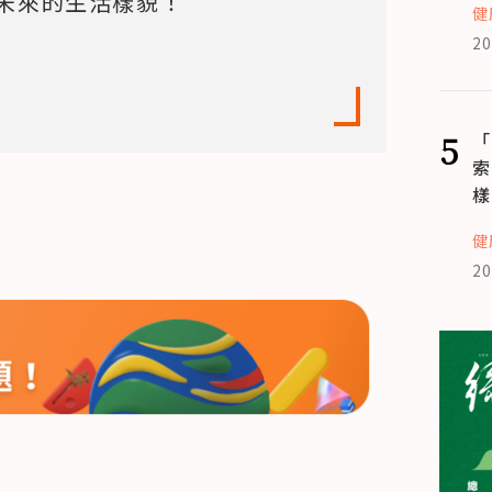
未來的生活樣貌！

健
20
5
「
索
樣
健
20