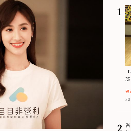
1
「
部
優
20
2
省